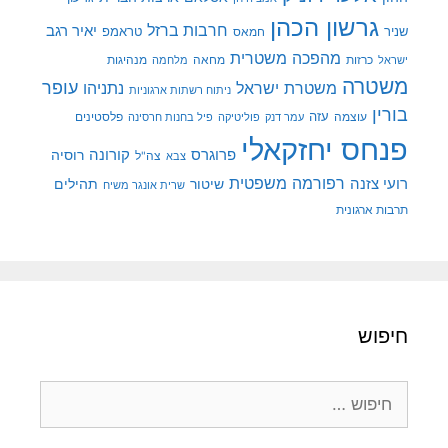
גרשון הכהן
חרבות ברזל
יאיר רגב
שניר
טראמפ
חמאס
מהפכה משטרית
מנהיגות
ישראל
כרזות
מחאה
מלחמה
משטרה
עופר
משטרת ישראל
נתניהו
ניתוח רשתות ארגוניות
בורין
עוצמה
עזה
פלסטינים
עמר דנק
פוליטיקה
פיל בחנות חרסינה
פנחס יחזקאלי
קורונה
פרוגרס
רוסיה
צה"ל
צבא
רפורמה משפטית
רועי צזנה
שיטור
תהילים
שרית אונגר משיח
תרבות ארגונית
חיפוש
חיפוש: