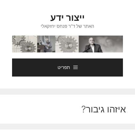
דלג
תוכן
ייצור ידע
האתר של ד"ר פנחס יחזקאלי
תפריט
איזהו גיבור?