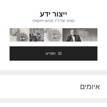
דלג
תוכן
ייצור ידע
האתר של ד"ר פנחס יחזקאלי
תפריט
איומים