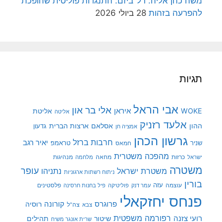
משה כהן אליה: רל"ביזם: התנגדות פוליטית שהופכת
להפרעה בזהות
28 ביולי 2026
תגיות
אבי הראל
אלי בר און
איראן
WOKE
אליטת
אליטה
אלעד רזניק
ההון
אסלאם
ארצות הברית
גדעון
אמציה חן
גרשון הכהן
חרבות ברזל
יאיר רגב
שניר
טראמפ
חמאס
מהפכה משטרית
מנהיגות
ישראל
כרזות
מחאה
מלחמה
משטרה
עופר
משטרת ישראל
נתניהו
ניתוח רשתות ארגוניות
בורין
עוצמה
עזה
פלסטינים
עמר דנק
פוליטיקה
פיל בחנות חרסינה
פנחס יחזקאלי
קורונה
פרוגרס
רוסיה
צה"ל
צבא
רפורמה משפטית
רועי צזנה
שיטור
תהילים
שרית אונגר משיח