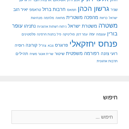
גרשון הכהן
חרבות ברזל
יאיר רגב
שניר
טראמפ
חמאס
מהפכה משטרית
מנהיגות
ישראל
כרזות
מחאה
מלחמה
משטרה
עופר
משטרת ישראל
נתניהו
ניתוח רשתות ארגוניות
בורין
עוצמה
עזה
פלסטינים
עמר דנק
פוליטיקה
פיל בחנות חרסינה
פנחס יחזקאלי
קורונה
פרוגרס
רוסיה
צה"ל
צבא
רפורמה משפטית
רועי צזנה
שיטור
תהילים
שרית אונגר משיח
תרבות ארגונית
חיפוש
חיפוש: