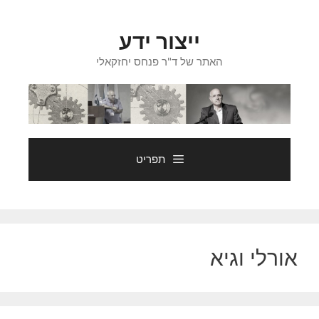
דלג
תוכן
ייצור ידע
האתר של ד"ר פנחס יחזקאלי
תפריט
אורלי וגיא