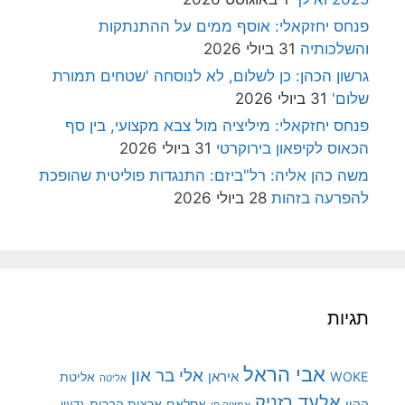
פנחס יחזקאלי: אוסף ממים על ההתנתקות
והשלכותיה
31 ביולי 2026
גרשון הכהן: כן לשלום, לא לנוסחה 'שטחים תמורת
שלום'
31 ביולי 2026
פנחס יחזקאלי: מיליציה מול צבא מקצועי, בין סף
הכאוס לקיפאון בירוקרטי
31 ביולי 2026
משה כהן אליה: רל"ביזם: התנגדות פוליטית שהופכת
להפרעה בזהות
28 ביולי 2026
תגיות
אבי הראל
אלי בר און
איראן
WOKE
אליטת
אליטה
אלעד רזניק
ההון
אסלאם
ארצות הברית
גדעון
אמציה חן