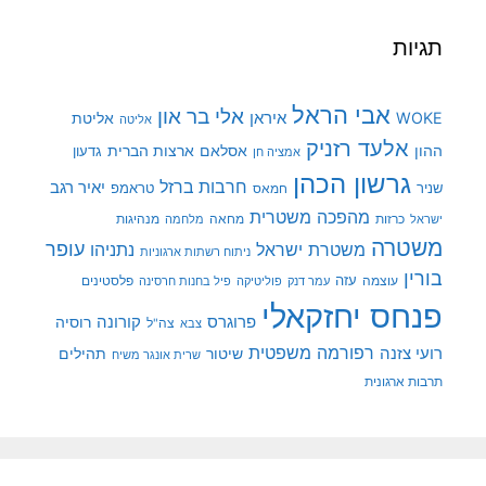
תגיות
אבי הראל
אלי בר און
איראן
WOKE
אליטת
אליטה
אלעד רזניק
ההון
אסלאם
ארצות הברית
גדעון
אמציה חן
גרשון הכהן
חרבות ברזל
יאיר רגב
שניר
טראמפ
חמאס
מהפכה משטרית
מנהיגות
ישראל
כרזות
מחאה
מלחמה
משטרה
עופר
משטרת ישראל
נתניהו
ניתוח רשתות ארגוניות
בורין
עוצמה
עזה
פלסטינים
עמר דנק
פוליטיקה
פיל בחנות חרסינה
פנחס יחזקאלי
קורונה
פרוגרס
רוסיה
צה"ל
צבא
רפורמה משפטית
רועי צזנה
שיטור
תהילים
שרית אונגר משיח
תרבות ארגונית