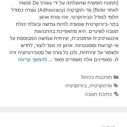
[תמונה חופשית שהועלתה על ידי Heidi De Vries
לאתר flickr] אַד-הוֹקְרַטְיָה (Adhocracy) נוצרה כמודל
חלופי למודל הביורוקרטי, זוהי צורת ארגון
בְּתַר-ביורוקרטית שנועדה להיות גמישה ובעלת יכולת
תגובה לשינויים. היא מתאפיינת בהתנהגות
אינטגרטיבית אדפטיבית, יצירתית וגמישה המבוססת על
אי-קביעות וספונטניות. ארגון זה נועד ליצור, לחדש
ולשמור על יצירתיות, ולכן כל צורה של סטנדרטיזציה זרה
לו. מאפיינים אלה משפרים מאוד …
להמשך קריאה
קטגוריות
מורכבות בניהול
תגיות
אדהוקרטיה
,
ביורוקרטיה
כתיבת תגובה