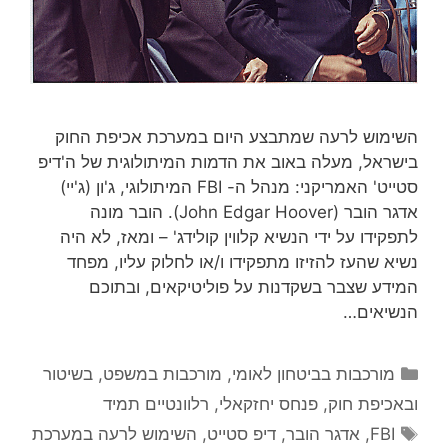
השימוש לרעה שמתבצע היום במערכת אכיפת החוק
בישראל, מעלה באוב את הדמות המיתולוגית של ה'דיפ
סטייט' האמריקני: מנהל ה- FBI המיתולוגי, ג'ון (ג'יי)
אדגר הובר (John Edgar Hoover). הובר מונה
לתפקידו על ידי הנשיא קלווין קולידג' – ומאז, לא היה
נשיא שהעז להזיזו מתפקידו ו/או לחלוק עליו, מפחד
המידע שצבר בשקדנות על פוליטיקאים, ובתוכם
הנשיאים…
קטגוריות
מורכבות בביטחון לאומי
,
מורכבות במשפט, בשיטור
ובאכיפת חוק
,
פנחס יחזקאלי
,
רלוונטיים תמיד
תגיות
FBI
,
אדגר הובר
,
דיפ סטייט
,
השימוש לרעה במערכת