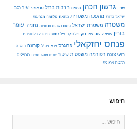
גרשון הכהן
חרבות ברזל
יאיר רגב
שניר
טראמפ
חמאס
מהפכה משטרית
מנהיגות
ישראל
כרזות
מחאה
מלחמה
משטרה
עופר
משטרת ישראל
נתניהו
ניתוח רשתות ארגוניות
בורין
עוצמה
עזה
פלסטינים
עמר דנק
פוליטיקה
פיל בחנות חרסינה
פנחס יחזקאלי
קורונה
פרוגרס
רוסיה
צה"ל
צבא
רפורמה משפטית
רועי צזנה
שיטור
תהילים
שרית אונגר משיח
תרבות ארגונית
חיפוש
חיפוש: