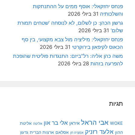
פנחס יחזקאלי: אוסף ממים על ההתנתקות
והשלכותיה
31 ביולי 2026
גרשון הכהן: כן לשלום, לא לנוסחה 'שטחים תמורת
שלום'
31 ביולי 2026
פנחס יחזקאלי: מיליציה מול צבא מקצועי, בין סף
הכאוס לקיפאון בירוקרטי
31 ביולי 2026
משה כהן אליה: רל"ביזם: התנגדות פוליטית שהופכת
להפרעה בזהות
28 ביולי 2026
תגיות
אבי הראל
אלי בר און
איראן
WOKE
אליטת
אליטה
אלעד רזניק
ההון
אסלאם
ארצות הברית
גדעון
אמציה חן