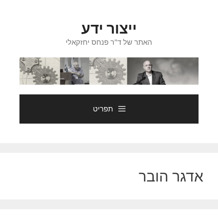
דלג
תוכן
ייצור ידע
האתר של ד"ר פנחס יחזקאלי
תפריט
אדגר הובר