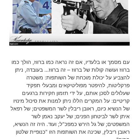
עם מסמך או בלעדיו, אם זה נראה כמו ברווז, הולך כמו
ברווז ועושה קולות של ברווז – זה ברווז… בעובדה, ניתן
להצביע על יכולת מוכחת של השותפות: משטרה
פרקליטות, להיפטר מפוליטיקאים ומבעלי תפקיד
שעלולים לסכן אותם, על ידי תזמון חקירות ברגעים
קריטיים: על המקרים הללו ניתן למנות את סיכול מינויו
של הנשיא כיום, ראובן ריבלין לשר המשפטים; של רפאל
איתן לשר לביטחון הפנים; של יעקב נאמן לשר
המשפטים; של גל הירש כמפכ"ל; ועוד. היה זה הנשיא,
ראובן ריבלין, שכינה את השותפות הזו "כנופיית שלטון