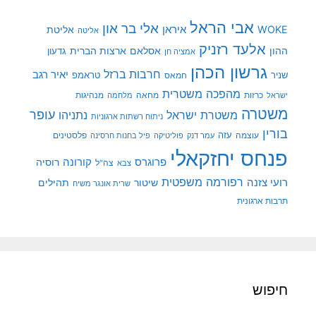
אבי הראל
אלי בר און
איראן
WOKE
אליטת
אליטה
אלעד רזניק
ההון
אסלאם
ארצות הברית
גדעון
אמציה חן
גרשון הכהן
חרבות ברזל
יאיר רגב
שניר
טראמפ
חמאס
מהפכה משטרית
מנהיגות
ישראל
כרזות
מחאה
מלחמה
משטרה
עופר
משטרת ישראל
נתניהו
ניתוח רשתות ארגוניות
בורין
עוצמה
עזה
פלסטינים
עמר דנק
פוליטיקה
פיל בחנות חרסינה
פנחס יחזקאלי
קורונה
פרוגרס
רוסיה
צה"ל
צבא
רפורמה משפטית
רועי צזנה
שיטור
תהילים
שרית אונגר משיח
תרבות ארגונית
חיפוש