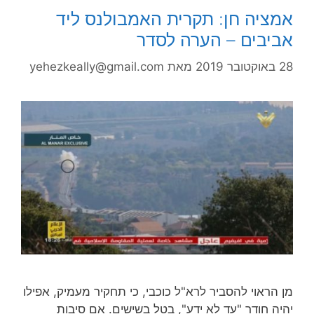
אמציה חן: תקרית האמבולנס ליד
אביבים – הערה לסדר
28 באוקטובר 2019
מאת
yehezkeally@gmail.com
מן הראוי להסביר לרא"ל כוכבי, כי תחקיר מעמיק, אפילו
יהיה חודר "עד לא ידע", בטל בשישים. אם סיבות