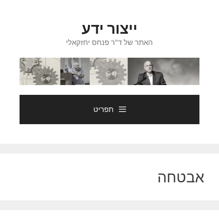
דלג
תוכן
ייצור ידע
האתר של ד"ר פנחס יחזקאלי
תפריט
אבטחה