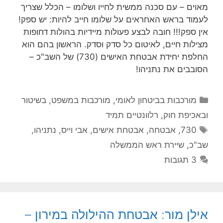
מאוים – עם סכנה ממשית לחייו ושלומו – הכלל שצריך
לעמוד בראש האחראים על שלומו חייב להיות: יש ספק!
אין ספק!!! חובה לבצע פעולות מיידיות בהולות דחופות
מצילות חיים, לאיטום כל סדק וסדק. הראשון בהם הוא
החלפת יחידת אבטחת האישים (730) של השב"כ –
הסובבים את נתניהו!
קטגוריות
מורכבות בביטחון לאומי
,
מורכבות במשפט, בשיטור
ובאכיפת חוק
,
רלוונטיים תמיד
תגיות
730
,
אבטחה
,
אבטחת אישים
,
אבי וייס
,
נתניהו
,
שב"כ
,
שיירת ראש הממשלה
3 תגובות
אילן מור: אבטחת ההילולה במירון –