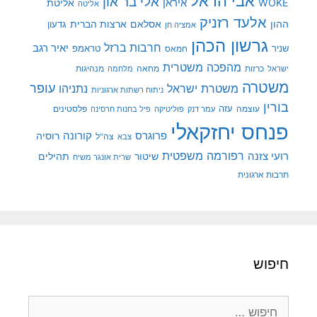
אבי הראל
אלי בר און
איראן
WOKE
אליטת
אליטה
אלעד רזניק
ההון
אסלאם
ארצות הברית
גדעון
אמציה חן
גרשון הכהן
חרבות ברזל
יאיר רגב
שניר
טראמפ
חמאס
מהפכה משטרית
מנהיגות
ישראל
כרזות
מחאה
מלחמה
משטרה
עופר
משטרת ישראל
נתניהו
ניתוח רשתות ארגוניות
בורין
עוצמה
עזה
פלסטינים
עמר דנק
פוליטיקה
פיל בחנות חרסינה
פנחס יחזקאלי
קורונה
פרוגרס
רוסיה
צה"ל
צבא
רפורמה משפטית
רועי צזנה
שיטור
תהילים
שרית אונגר משיח
תרבות ארגונית
חיפוש
חיפוש: