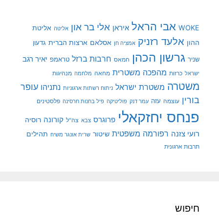
אבי הראל
אלי בר און
איראן
WOKE
אליטת
אליטה
אלעד רזניק
ההון
אסלאם
ארצות הברית
גדעון
אמציה חן
גרשון הכהן
חרבות ברזל
יאיר רגב
שניר
טראמפ
חמאס
מהפכה משטרית
מנהיגות
ישראל
כרזות
מחאה
מלחמה
משטרה
עופר
משטרת ישראל
נתניהו
ניתוח רשתות ארגוניות
בורין
עוצמה
עזה
פלסטינים
עמר דנק
פוליטיקה
פיל בחנות חרסינה
פנחס יחזקאלי
קורונה
פרוגרס
רוסיה
צה"ל
צבא
רפורמה משפטית
רועי צזנה
שיטור
תהילים
שרית אונגר משיח
תרבות ארגונית
חיפוש