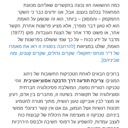
כמה ההשוואה הזו נכונה בהקשרים שאליהם מכוונת
המחאה? בכלום בעצם. אבל, אנו יודעים כבר כי השקר
החמקמק – והמסוכן – ביותר, הוא זה שנשען על האמת.
הוא לא טוען דבר מופרך, אלא מציע פרשנות אחרת, הקשר
אחר, או פשוט סדר אחר של הצגת העובדות. פוקו (1977)
מדבר על ידע ככוח – על כך שמי ששולט בפרשנות של
האמת, שולט במציאות
[להרחבה בסוגיה זו ראו את מאמרו
של ד"ר פנחס יחזקאלי: שקרים גדולים, שקרים קטנים, ומה
שביניהם].
ברוכים הבאים לאחת הטכניקות החשובות של ניהוג
המונים:
צריבת תודעה דרך הדבקה אסוציאטיבית
. זוהי
טכניקה רטורית נפוצה, המשלבת פסיכולוגיה חברתית
וסוציולוגיה של תקשורת: בשיטה זו, מחברים בין אדם, רעיון
או מוצר לבין אובייקט טעון רגשית, מתוך מטרה להטמיע
תכונות רגשיות אצל הנמען, גם אם אין קשר רציונלי ממשי
ביניהם. טכניקה זו מעצימה את היכולת של קבוצות כוח
לעצב עמדות, להשפיע על דפוסי חשיבה ולבסס היררכיות