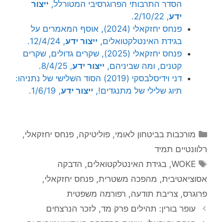
הסדר התרבותי הפרוגרסיבי המטורלל,
ייצור
ידע
, 2/10/22.
פנחס יחזקאלי (2024), אוסף המאמרים על
בגידת האינטלקטואלים,
ייצור ידע
, 12/4/24.
פנחס יחזקאלי (2025), שקרים גדולים, שקרים
קטנים, ומה שביניהם,
ייצור ידע
, 8/4/25.
דני וידיסלבסקי (2019) הסוד השלישי של נתניהו:
תיוג שלילי של מתנגדים!,
ייצור ידע
, 1/6/19.
קטגוריות
מורכבות בביטחון לאומי
,
פוליטיקה
,
פנחס יחזקאלי
,
רלוונטיים תמיד
תגיות
WOKE
,
בגידת האינטלקטואלים
,
הדבקה
אסוציאטיבית
,
מהפכה משטרית
,
פנחס יחזקאלי
,
פרוגרס
,
צריבת תודעה
,
רפורמה משפטית
עופר בורין: תהילים פרק מד, לזכר הנרצחים