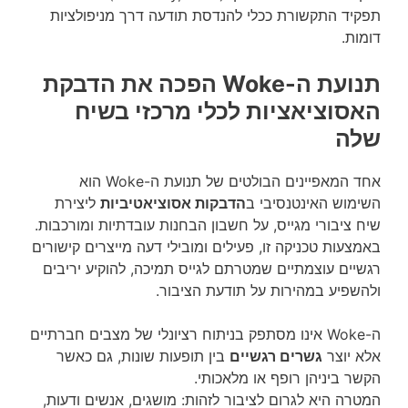
תפקיד התקשורת ככלי להנדסת תודעה דרך מניפולציות
דומות.
תנועת ה-Woke הפכה את הדבקת
האסוציאציות לכלי מרכזי בשיח
שלה
אחד המאפיינים הבולטים של תנועת ה-Woke הוא
השימוש האינטנסיבי ב
הדבקות אסוציאטיביות
ליצירת
שיח ציבורי מגייס, על חשבון הבחנות עובדתיות ומורכבות.
באמצעות טכניקה זו, פעילים ומובילי דעה מייצרים קישורים
רגשיים עוצמתיים שמטרתם לגייס תמיכה, להוקיע יריבים
ולהשפיע במהירות על תודעת הציבור.
ה-Woke אינו מסתפק בניתוח רציונלי של מצבים חברתיים
אלא יוצר
גשרים רגשיים
בין תופעות שונות, גם כאשר
הקשר ביניהן רופף או מלאכותי.
המטרה היא לגרום לציבור לזהות: מושגים, אנשים ודעות,