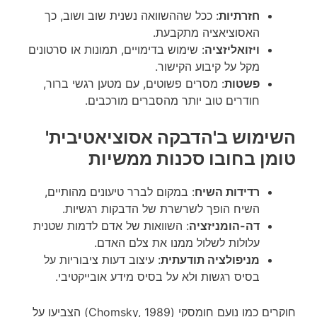
חזרתיות
: ככל שההשוואה נשנית שוב ושוב, כך
האסוציאציה מתקבעת.
ויזואליזציה
: שימוש בדימויים, תמונות או סרטונים
מקל על קיבוע הקישור.
פשטות
: מסרים פשוטים, עם מטען רגשי ברור,
חודרים טוב יותר מהסברים מורכבים.
השימוש ב'הדבקה אסוציאטיבית'
טומן בחובו סכנות ממשיות
רדידות השיח
: במקום לברר טיעונים מהותיים,
השיח הופך לשרשרת של הדבקות רגשיות.
דה-הומניזציה
: השוואות של אדם לדמות שטנית
עלולות לשלול ממנו את צלם האדם.
מניפולציה תודעתית
: עיצוב דעות ציבוריות על
בסיס רגשות ולא על בסיס מידע אובייקטיבי.
חוקרים כמו נועם חומסקי (Chomsky, 1989) הצביעו על