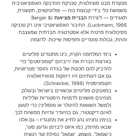
מנקודת מבט סוציולוגית, טכניקת ההדבקה האסוציאטיבית
משמשת כלי בידי קבוצות כוח — פוליטיקאים, תקשורת,
תאגידים — ליצירת
הבניית מציאות
(Berger &
Luckmann, 1966). החיבור האסוציאטיבי אינו רק טכניקה
פסיכולוגית פרטית אלא אסטרטגיה חברתית שמעצבת
זהויות, גבולות מוסריים ותפיסות שייכות. לדוגמה:
בימי המלחמה הקרה, כינו מתנגדים פוליטיים
בארצות הברית את יריביהם "קומוניסטים" כדי
להדביק להם תכונות של בגידה וחוסר פטריוטיות,
גם אם דעותיהם היו רחוקות מהאידאולוגיה
הקומוניסטית (Schrecker, 1998).
במאבקים פוליטיים עכשוויים בישראל ובעולם,
מנהיגים מושווים לדמויות היסטוריות שליליות
(למשל השוואות להיטלר או מוסוליני) כדי לטעון
לאיום דיקטטורי, גם בהיעדר עדויות ממשיות לכך.
בנימין נתניהו נהג לתייג את מתנגדיו – גם אלה
שבאו מהימין, כמו איווט ליברמן וגדעון סער,
כ'שמאל'. משמע, 'שמאל' כמילת קוד רגשית