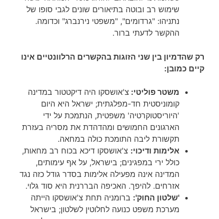
שימוש רב ובוטה בתיאורים שונים לגבי סופו של
נתניהו: "גרדומים", "משפטי נירנברג" וכדומה.
ההקשר לדעתי ברור.
רק שהדמיון בין שני הזוגות בהקשרים הרלוונטיים אינו
קיים כמובן:
משטר פוליטי:
צ'אושסקו היה דיקטטור במדינה
קומוניסטית חד-מפלגתית; ישראל היא היום
'היוריסטוקרטיה' משפטית, הנתמכת על ידי
הארגונים החמושים ומהדהדת את מסריה בעזרת
תקשורת ליבה התומכת כולה במחאה.
אלימות ודיכוי:
צ'אושסקו דיכא בכוח רב מחאות,
כולל ירי במפגינים; בישראל, על אף עימותים,
המדינה אינה מפעילה אלימות בסדר גודל כזה נגד
אזרחים. להיפך. האכיפה הבררנית היא סוד גלוי.
'שלטון החוק':
ברומניה תחת צ'אושסקו הייתה
מערכת משפט כנועה לחלוטין לשלטון; בישראל