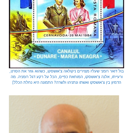
בול דואר רומני שעליו מצוירים ניקולאה צ'אושסקו, כשהוא גוזר את הסרט,
ורעייתו, אלנה צ'אושסקו, המוחאת כפיים, הכל על רקע דגל רומניה. מה
הדמיון בין צ'אושסקו ואשתו ונתניהו ולשרה? התמונה היא נחלת הכלל]