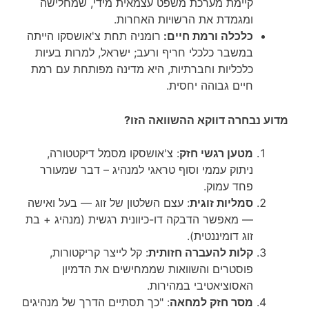
קיימת מערכת משפט עצמאית מידי, שמחלישה
ומגמדת את הרשויות האחרות.
כלכלה ורמת חיים:
רומניה תחת צ'אושסקו הייתה
במשבר כלכלי חריף ורעב; ישראל, למרות בעיות
כלכליות וחברתיות, היא מדינה מפותחת עם רמת
חיים גבוהה יחסית.
מדוע נבחרה דווקא ההשוואה הזו?
מטען רגשי חזק
: צ'אושסקו מסמל דיקטטורה,
ניתוק עממי וסוף טראגי למנהיג – דבר שמעורר
פחד עמוק.
סמליות זוגית
: עצם השלטון של זוג — בעל ואישה
— מאפשר הדבקה דו-כיוונית רגשית (מנהיג + בת
זוג דומיננטית).
קלות להעברה חזותית
: קל לייצר קריקטורות,
פוסטרים והשוואות שממחישים את הדמיון
האסוציאטיבי במהירות.
מסר חזק למחאה
: "כך תסתיים הדרך של מנהיגים