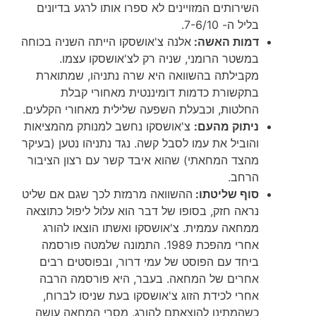
השירותים המזויינים לא ספרו אותו לרגע בדיונים
בליל ה- 7-6/10.
דמות האשה:
אלנה צ'אושסקו הייתה השניה בכוחה
במשטר הרומני, שניה רק לצ'אושסקו עצמו.
מקבילתה בהשוואה היא שרה נתניהו, שמתוארת
בתקשורת כדמות דומיננטית מאחורי קבלת
החלטות, וכבעלת השפעה שלילית מאחורי הקלעים.
ניתוק מהעם:
צ'אושסקו נחשב למנותק מהמציאות
והוביל את עמו לסבל קשה. נגד נתניהו נטען (בעיקר
מהצד המחאתי) שהוא איבד קשר עם רצון הציבור
הרחב.
סוף שליטתו:
ההשוואה מרמזת לכך שגם אם שליט
נראה חזק, בסופו של דבר הוא עלול ליפול כתוצאה
ממחאה עממית. צ'אושסקו ואשתו הוצאו להורג
אחרי מהפכת 1989. התמונה שלמטה פורסמה
ביחד עם הפוסט של עמי דרור, ובפוסטים רבים
אחרים של המחאה. בעבר, היא פורסמה הרבה
אחרי לכידת הזוג צ'אושסקו בעת שניסו לברוח,
כשהמתינו להוצאתם להורג. מסרי המחאה עושה