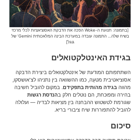
[בתמונה: תנועת ה-Woke הפכה את הדבקת האסוציאציות לכלי מרכזי
בשיח שלה… התמונה עובדה במערכת הבינה המלאכותית Gemini' של
גוגל]
בגידת האינטלקטואלים
השתתפותם המודעת של אינטלקטואלים ביצירת הדבקה
אסוציאטיבית מטעָה, כמו ההשוואה בין נתניהו לצ'אושסקו,
מהווה
בגידה מהותית בתפקידם
. במקום להוביל חשיבה
בהירה ומפוכחת, הם נוטלים חלק ב
הנדסת רגשות
שגורמת לטשטוש ההבחנה בין מציאות לבדיה — ועלולה
להוביל להתפוררות שיח ציבורי בריא.
סיכום