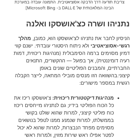
צריבת תודעה דרך הדבקה אסוציאטיבית. התמונה עובדה במערכת
הבינה המלאכותית של DALL·E ב- Microsoft Bing]
נתניהו ושרה כצ'אושסקו ואלנה
הניסיון לחבר את נתניהו לצ'אושסקו הוא, כמובן,
מהלך
רגשי-אסוציאטיבי
ולא ניתוח היסטורי עובדתי. ישנם קווי
דמיון מסוימים ברמה הסימבולית (מנהיגות ריכוזית, דמות
רעיה דומיננטית), אך בפועל — ההקשרים, התנאים
החברתיים, והמבנים הפוליטיים שונים באופן
קיצוני.בהשוואה הזו מנסים מובילי המחאה, לייצר הקבלה
רגשית במספר מישורים:
מנהיגות דיקטטורית ריכוזית:
צ'אושסקו ריכז את
כל הכוח הפוליטי בידיו; גם לנתניהו מייחסים ריכוז
כוח פוליטי קיצוני, למרות שהוא שולט בקושי
בממשלתו, למרות שנמנע ממנו לטפל בנושאים
מסוימים מפחד הנבצרות, למרות שהוא לא יכול
לפטר אפילו ראש שירות מזוין, ולמרות ראשי