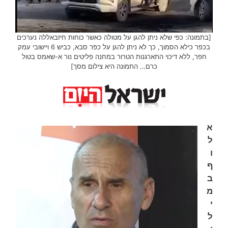
[בתמונה: כפי שלא ניתן להגן על מטולה כאשר כוחות חיזבאללה נערכים
בכפר כילא הסמוך, כך לא ניתן להגן על כפר סבא, כביש 6 ויישובי עמק
חפר, ללא דיכוי התארגנות הטרור במחנה פליטים נור א-שאמס בטול
כרם… התמונה היא צילום מסך]
א
ל
ו
ף
ב
מ
י
ל