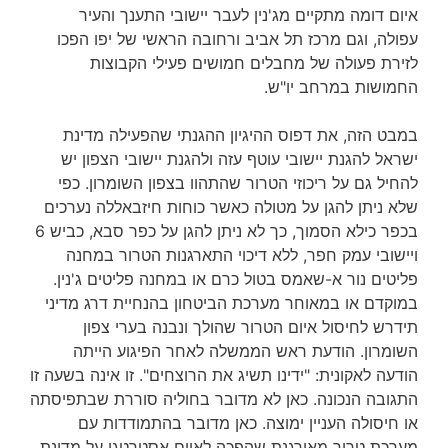
איום דומה מתקיים מג'נין לעבר יישובי התענך והעיר
עפולה, וגם מרכז תל אביב ורחובה הראשי של יפו הפכו
לזירת פעולה של מחבלים חמושים פעילי הקבוצות
החמושות במרחב יו"ש.
במבט הזה, את דפוס ההיגיון ההגנתי שהפעילה מדינת
ישראל להגנת יישובי עוטף עזה ולהגנת יישובי הצפון יש
להחיל גם על ריכוזי הטרור שהתהוו בצפון השומרון. כפי
שלא ניתן להגן על מטולה כאשר כוחות חיזבאללה נערכים
בכפר כילא הסמוך, כך לא ניתן להגן על כפר סבא, כביש 6
ויישובי עמק חפר, ללא דיכוי התארגנות הטרור במחנה
פליטים נור א-שאמס בטול כרם או במחנה פליטים ג'נין.
במוקדם או במאוחר מערכת הביטחון בהנחיית דרג מדיני
תידרש לחיסול איום הטרור שהולך ונבנה בערי צפון
השומרון. הודעת ראש הממשלה לאחר הפיגוע הייתה
הודעה לאקונית: "ידינו תשיג את הרוצחים". זו אינה בשעה זו
התגובה הנכונה. כאן לא מדובר בחוליה סוררת שבתפיסתה
או חיסולה העניין ימוצה. כאן מדובר בהתמודדות עם
מערכת טרור מאורגנת שהפכה לאיום אסטרטגי על מדינת