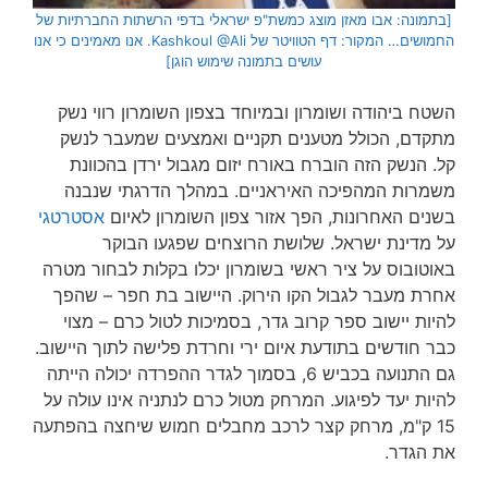
[בתמונה: אבו מאזן מוצג כמשת"פ ישראלי בדפי הרשתות החברתיות של
החמושים… המקור: דף הטוויטר של Kashkoul @Ali. אנו מאמינים כי אנו
עושים בתמונה שימוש הוגן]
השטח ביהודה ושומרון ובמיוחד בצפון השומרון רווי נשק
מתקדם, הכולל מטענים תקניים ואמצעים שמעבר לנשק
קל. הנשק הזה הוברח באורח יזום מגבול ירדן בהכוונת
משמרות המהפיכה האיראניים. במהלך הדרגתי שנבנה
בשנים האחרונות, הפך אזור צפון השומרון לאיום
אסטרטגי
על מדינת ישראל. שלושת הרוצחים שפגעו הבוקר
באוטובוס על ציר ראשי בשומרון יכלו בקלות לבחור מטרה
אחרת מעבר לגבול הקו הירוק. היישוב בת חפר – שהפך
להיות יישוב ספר קרוב גדר, בסמיכות לטול כרם – מצוי
כבר חודשים בתודעת איום ירי וחרדת פלישה לתוך היישוב.
גם התנועה בכביש 6, בסמוך לגדר ההפרדה יכולה הייתה
להיות יעד לפיגוע. המרחק מטול כרם לנתניה אינו עולה על
15 ק"מ, מרחק קצר לרכב מחבלים חמוש שיחצה בהפתעה
את הגדר.