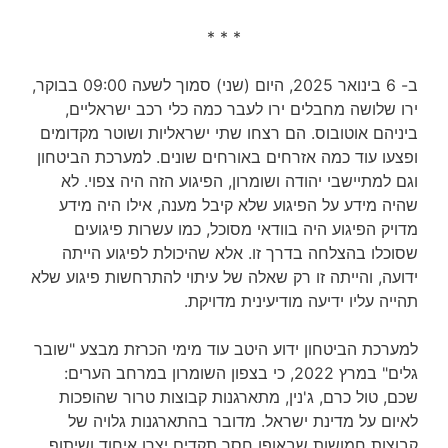
* * *
ב- 6 בינואר 2025, היום (שני) סמוך לשעה 09:00 בבוקר,
ירו שלושה מחבלים ירו לעבר כמה כלי רכב ישראליים,
ביניהם אוטובוס. הם רצחו שתי ישראליות ושוטר מקדומים
ופצעו עוד כמה אזרחים באורחים שונים. למערכת הביטחון
וגם למתיישבי יהודה ושומרון, הפיגוע הזה היה צפוי. לא
שהיה מידע על הפיגוע שלא קיבל מענה, אילו היה מידע
מדויק הפיגוע היה בוודאי מסוכל, כמו עשרות פיגועים
שסוכלו בהצלחה בדרך זו. אלא שהיכולת לפיגוע הייתה
ידועה, והייתה זו רק שאלה של עיתוי להתרחשות פיגוע שלא
תהייה עליו ידיעה מודיעינית מדויקת.
למערכת הביטחון ידוע היטב עוד מימי הכרזת מבצע "שובר
גלים" במרץ 2022, כי בצפון השומרון במרחב הערים:
שכם, טול כרם, ג'נין, מתארגנות קבוצות טרור שהופכות
לאיום על מדינת ישראל. מדובר בהתארגנות גלויה של
קבוצות חמושות שבאופן חסר תקדים יצרו איחוד ושיתוף