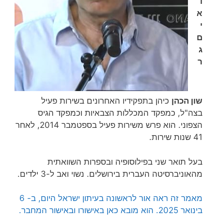
ו
א
י
ם
ג
ר
שון הכהן
כיהן בתפקידיו האחרונים בשירות פעיל
בצה"ל, כמפקד המכללות הצבאיות וכמפקד הגיס
הצפוני. הוא פרש משירות פעיל בספטמבר 2014, לאחר
41 שנות שירות‏.
בעל תואר שני בפילוסופיה ובספרות השוואתית
מהאוניברסיטה העברית בירושלים. נשוי ואב ל-3 ילדים.
מאמר זה ראה אור לראשונה בעיתון ישראל היום, ב- 6
בינואר 2025. הוא מובא כאן באישורו ובאישור המחבר.