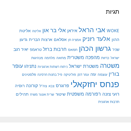
תגיות
אבי הראל
אלי בר און
איראן
WOKE
אליטת
אליטה
אלעד רזניק
ההון
אסלאם
ארצות הברית
גדעון
אמציה חן
גרשון הכהן
חרבות ברזל
יאיר רגב
שניר
טראמפ
חמאס
מהפכה משטרית
מנהיגות
ישראל
כרזות
מחאה
מלחמה
משטרה
עופר
משטרת ישראל
נתניהו
ניתוח רשתות ארגוניות
בורין
עוצמה
עזה
פלסטינים
עמר דנק
פוליטיקה
פיל בחנות חרסינה
פנחס יחזקאלי
קורונה
פרוגרס
רוסיה
צה"ל
צבא
רפורמה משפטית
רועי צזנה
שיטור
תהילים
שרית אונגר משיח
תרבות ארגונית