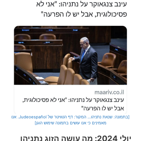
[בתמונה: שנאת נתניהו… המקור: דף הטוויטר של Judeoespañol. אנו
מאמינים כי אנו עושים בתמונה שימוש הוגן]
יולי 2024: מה עושה הזוג נתניהו