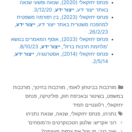
פנחס יחזקאלי (2020), שנאה ופשעי שנאה
באתר ייצור ידע,
ייצור ידע
, 3/12/20.
פנחס יחזקאלי (2023), בין רפורמה משפטית
למהפכה משטרית באתר ייצור ידע,
ייצור ידע
,
26/2/23.
פנחס יחזקאלי (2023), אוסף המאמרים בנושא
'מלחמת חרבות ברזל',
ייצור ידע
, 8/10/23.
פנחס יחזקאלי (2014), אסטרטגיה,
ייצור ידע
,
2/5/14.
קטגוריות
מורכבות בביטחון לאומי
,
מורכבות בחינוך
,
מורכבות
במשפט, בשיטור ובאכיפת חוק
,
פוליטיקה
,
פנחס
יחזקאלי
,
רלוונטיים תמיד
תגיות
נתניהו
,
פנחס יחזקאלי
,
שנאה
,
שנאת נתניהו
רוני אקריש: שלטון הטכנוקרטים וה'מומחים'
יאיר רגב: מי יציל את צרפת מעצמה?