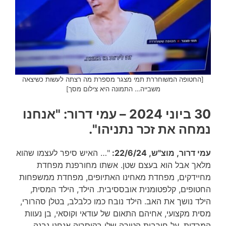
[החטופה המשוחררת תמי מצגר מספרת מה רצתה לעשות כשיצאה
משבייה… התמונה היא צילום מסך]
30 ביוני 2024 – עמי דרור: "אנחנו
נמחה את זכר נתניהו".
עמי דרור, מוצ"ש, 22/6/24:
"… האיש סיפר לעצמו שהוא
מלאך אבל הוא בעצם שטן. אשתו מחורפנת מפחדת
מחיידקים, מפחדת מאחינו האתיופים, מפחדת ממשפחות
החטופים, קלפטומנית אובססיבית. הילד, הילד המסית,
הילד נושך את האב. הילד נובח כמו כלבלב, בטלן סהרורי,
מסית מקצועי, אחיהם התאום של עודאי וקוסאי, בן נעוות
המרדות. על חורבות הטירה שלו בקיסריה אנחנו נבנה