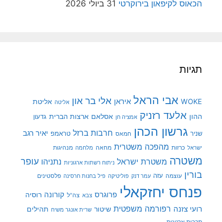
הכאוס לקיפאון בירוקרטי
31 ביולי 2026
תגיות
אבי הראל
אלי בר און
איראן
WOKE
אליטת
אליטה
אלעד רזניק
ההון
אסלאם
ארצות הברית
גדעון
אמציה חן
גרשון הכהן
חרבות ברזל
יאיר רגב
שניר
טראמפ
חמאס
מהפכה משטרית
מנהיגות
ישראל
כרזות
מחאה
מלחמה
משטרה
עופר
משטרת ישראל
נתניהו
ניתוח רשתות ארגוניות
בורין
עוצמה
עזה
פלסטינים
עמר דנק
פוליטיקה
פיל בחנות חרסינה
פנחס יחזקאלי
קורונה
פרוגרס
רוסיה
צה"ל
צבא
רפורמה משפטית
רועי צזנה
שיטור
תהילים
שרית אונגר משיח
תרבות ארגונית