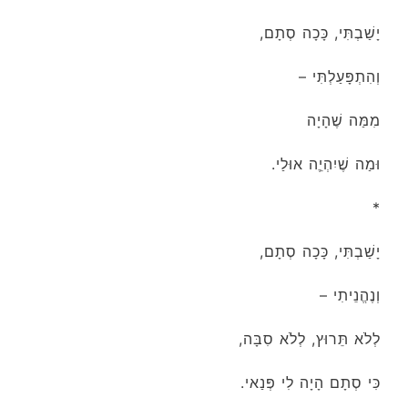
יָשַׁבְתִּי, כָּכָה סְתָם,
וְהִתְפָּעַלְתִּי –
מִמַּה שֶׁהָיָה
וּמַה שֶׁיִהְיֵֶה אוּלַי.
*
יָשַׁבְתִּי, כָּכָה סְתָם,
וְנֶהֱנֵיתִי –
לְלֹא תֵּרוּץ, לְלֹא סִבָּה,
כִּי סְתָם הָיָה לִי פְּנַאי.