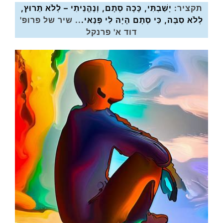
תקציר:
יָשַׁבְתִּי, כָּכָה סְתָם,
וְנֶהֱנֵיתִי –
לְלֹא תֵּרוּץ,
לְלֹא סִבָּה,
כִּי סְתָם הָיָה לִי פְּנַאי.
.. שיר של פרופ'
דוד א' פרנקל