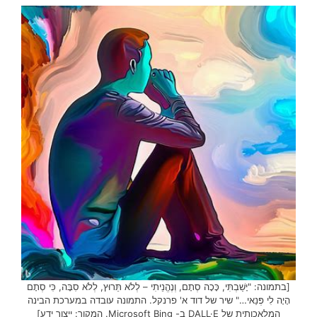
[בתמונה: "יָשַׁבְתִּי, כָּכָה סְתָם, וְנֶהֱנֵיתִי – לְלֹא תֵּרוּץ, לְלֹא סִבָּה, כִּי סְתָם
הָיָה לִי פְּנַאי…" שיר של דוד א' פרנקל. התמונה עובדה במערכת הבינה
המלאכותית של DALL·E ב- Microsoft Bing. המקור: ייצור ידע]