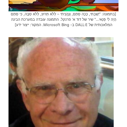
[בתמונה: "יָשַׁבְתִּי, כָּכָה סְתָם, וְנֶהֱנֵיתִי – לְלֹא תֵּרוּץ, לְלֹא סִבָּה, כִּי סְתָם
הָיָה לִי פְּנַאי…" שיר של דוד א' פרנקל. התמונה עובדה במערכת הבינה
המלאכותית של DALL·E ב- Microsoft Bing. המקור: ייצור ידע]