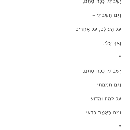
יָשַׁבְתִּי, כָּכָה סְתָם,
וְגַם חָשַׁבְתִּי –
עַל הָעוֹלָם, עַל אֲחֵרִים
וְאַף עָלַי.
*
יָשַׁבְתִּי, כָּכָה סְתָם,
וְגַם תָּמַהְתִּי –
עַל לָמָה וּמַדּוּעַ,
וּמַה בֶּאֱמֶת כְּדַאי.
*