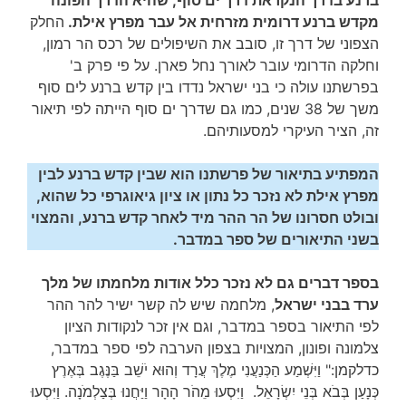
ברנע בדרך הנקראת דרך ים סוף, שהיא הדרך הפונה
מקדש ברנע דרומית מזרחית אל עבר מפרץ אילת.
החלק
הצפוני של דרך זו, סובב את השיפולים של רכס הר רמון,
וחלקה הדרומי עובר לאורך נחל פארן. על פי פרק ב'
בפרשתנו עולה כי בני ישראל נדדו בין קדש ברנע לים סוף
משך של 38 שנים, כמו גם שדרך ים סוף הייתה לפי תיאור
זה, הציר העיקרי למסעותיהם.
המפתיע בתיאור של פרשתנו הוא שבין קדש ברנע לבין
מפרץ אילת לא נזכר כל נתון או ציון גיאוגרפי כל שהוא,
ובולט חסרונו של הר ההר מיד לאחר קדש ברנע, והמצוי
בשני התיאורים של ספר במדבר.
בספר דברים גם לא נזכר כלל אודות מלחמתו של מלך
ערד בבני ישראל
, מלחמה שיש לה קשר ישיר להר ההר
לפי התיאור בספר במדבר, וגם אין זכר לנקודות הציון
צלמונה ופונון, המצויות בצפון הערבה לפי ספר במדבר,
כדלקמן:" וַיִּשְׁמַע הַכְּנַעֲנִי מֶלֶךְ עֲרָד וְהוּא יֹשֵׁב בַּנֶּגֶב בְּאֶרֶץ
כְּנָעַן בְּבֹא בְּנֵי יִשְׂרָאֵל. וַיִּסְעוּ מֵהֹר הָהָר וַיַּחֲנוּ בְּצַלְמֹנָה. וַיִּסְעוּ