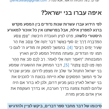
יוצרים. בעל הזכויות הראשי, אנא פנה ל:
yehezkeally@gmail.com
]
איפה עברו בני ישראל?
לפי הידוע עברו עשרות שנות נדודים בין המסע מקדש
ברנע למפרץ אילת, אבל בפרשתנו אין כל אזכור למאורע
היסטורי כלשהו
, פרט לציון העובדה היבשה: "וַנֵּפֶן וַנִּסַּע
הַמִּדְבָּרָה דֶּרֶךְ יַם סוּף כַּאֲשֶׁר דִּבֶּר יְהוָה אֵלָי וַנָּסָב אֶת הַר
שֵׂעִיר יָמִים רַבִּים"
[4]
. בהמשך לפסוק זה מודיע ה' לעם כי
תמו ימי הנדודים, ומעתה מתחיל המסע לכיוון הארץ
המובטחת: "וַיֹּאמֶר יְהוָה אֵלַי לֵאמֹר. רַב לָכֶם סֹב אֶת הָהָר
הַזֶּה פְּנוּ לָכֶם צָפֹנָה"
[5]
, דבר המחזק את ההשערה שמסע
בני ישראל התנהל עד שלב זה מצפון לדרום. ומכיוון שברור
על פי המשך הפסוקים שלא הייתה בכוונת ה' להכניס את
בני ישראל לארץ כנען מכיוון דרום, ולכן לא ברור אם היה
עליהם לפנות צפונה בדרך הערבה, או בדרך העוקפת את
ארץ אדום מכיוון מזרח.
סיכומו של דבר מחבר ספר דברים, ביקש לציין ולהדגיש