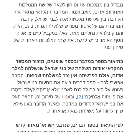
מבדיל בין ממלכות עוג וסיחון לשאר שלושת הממלכות
האחרות: אדום, מואב ועמון. המחבר המקראי מתאר את
הקירבה בין שלושת מלכויות אלה לבני ישראל, קירבה
המדברת גם על איסור מפורש שלא להתגרות בהם, היות
והם קיבלו את נחלתם מאת האל. במקביל קיים צו אלוהי
נוסף האומר כי יש לרשת את שתי המלכויות האחרות של
סיחון ועוג.
בתיאור בספר במדבר ובספר שופטים, מזכיר המספר
המקראי אודות משלחת של בני ישראל שנשלחה למלך
אדום, אולם בפרשתנו אין זכר למשלחת שכזאת.
הסבר
אפשרי לכך – ספר דברים רואה את מסעות בני ישראל
כעונש על סירובם להיכנס לארץ: "וְלֹא אֲבִיתֶם לַעֲלֹת וַתַּמְרוּ
אֶת פִּי יְהוָה אֱלֹהֵיכֶם"
[2]
, ובעטיו של סירוב זה, החזיר האל
את בני ישראל לנדודים במדבר. וכאשר מדובר בעונש לא
שייך לדווח על משלחת כזאת או אחרת.
לפי התיאור בספר דברים, פנו בני ישראל מאזור קדש