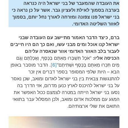
את העובדה שהמעבר של בני ישראל היה כנראה
בערבה בסמוך לאילת ולעציון גבר. אשר על כן נראה כי
בני ישראל פנו צפונה ומזרחה לאורך נחל יותם, בסמוך
לאזור השליטה האדומי.
ברם, כיצד הדבר האמור מתיישב עם העובדה שבני
ישראל קנו אוכל ומים מבני עשו, ואם כך הם היו חייבים
לעבור בלב האזור האדומי אזור שנאסרה עליהם
הכניסה אליו:
"אֹכֶל תִּשְׁבְּרוּ מֵאִתָּם בַּכֶּסֶף, וַאֲכַלְתֶּם וְגַם
מַיִם תִּכְרוּ מֵאִתָּם בַּכֶּסֶף וּשְׁתִיתֶם"
[6]
. הדבר מוסבר באופן
הבא – היות שלפי המסופר בספר דברים אין זכר
להתנגשות צבאית בין בני ישראל לאדום ומואב, שכן נאסר
על בני ישראל להיכנס לארץ כנען מדרום, אזי הדרך בה
נסעו בני ישראל הייתה במטרה לצמצם ככול האפשר את
המגע עם ממלכות אדום ומואב, ולכן המסלול עבר בתוואי
התואם את שולי ארצותיהם.