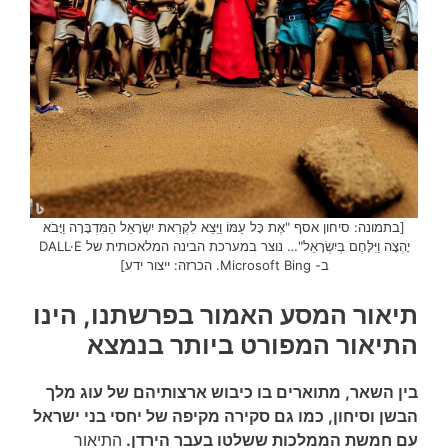
[בתמונה: סיחון אסף "אֶת כָּל עַמּוֹ וַיֵּצֵא לִקְרַאת יִשְׂרָאֵל הַמִּדְבָּרָה וַיָּבֹא
יָהְצָה וַיִּלָּחֶם בְּיִשְׂרָאֵל"… נוצר במערכת הבינה המלאכותית של DALL·E
ב- Microsoft Bing. הכרזה: ייצור ידע]
תיאור המסע האמור בפרשתנו, הינו
התיאור המפורט ביותר בנמצא
בין השאר, מתוארים בו כיבוש ארצותיהם של עוג מלך
הבשן וסיחון, כמו גם סקירה מקיפה של יחסי בני ישראל
עם חמשת הממלכות ששלטו בעבר הירדן.
התיאור