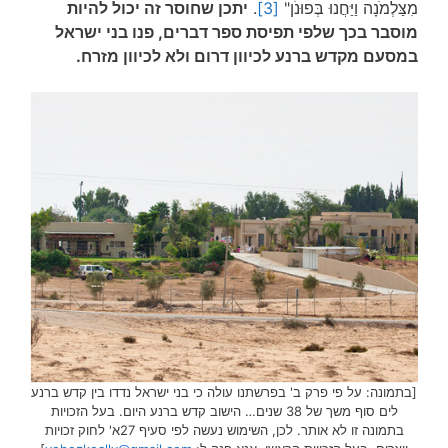
מִצַּלְמֹנָה וַיַּחֲנוּ בְּפוּנֹן"
[3]
.
יתכן שחוסר זה יכול להיות
מוסבר בכך שלפי תפיסת ספר דברים, פנו בני ישראל
במסעם מקדש ברנע לכיוון דרום ולא לכיוון מזרח.
[בתמונה: על פי פרק ב' בפרשתנו עולה כי בני ישראל נדדו בין קדש ברנע
לים סוף משך של 38 שנים… הישוב קדש ברנע היום. בעל הזכויות
בתמונה זו לא אותר. לכן, השימוש נעשה לפי סעיף 27א' לחוק זכויות