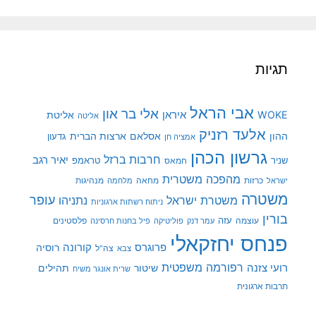
תגיות
אבי הראל
אלי בר און
איראן
WOKE
אליטת
אליטה
אלעד רזניק
ההון
אסלאם
ארצות הברית
גדעון
אמציה חן
גרשון הכהן
חרבות ברזל
יאיר רגב
שניר
טראמפ
חמאס
מהפכה משטרית
מנהיגות
ישראל
כרזות
מחאה
מלחמה
משטרה
עופר
משטרת ישראל
נתניהו
ניתוח רשתות ארגוניות
בורין
עוצמה
עזה
פלסטינים
עמר דנק
פוליטיקה
פיל בחנות חרסינה
פנחס יחזקאלי
קורונה
פרוגרס
רוסיה
צה"ל
צבא
רפורמה משפטית
רועי צזנה
שיטור
תהילים
שרית אונגר משיח
תרבות ארגונית