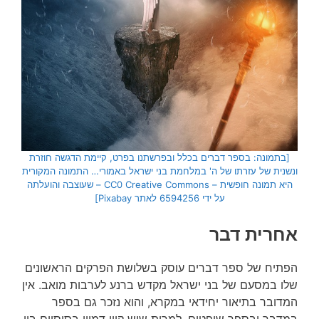
[בתמונה: בספר דברים בכלל ובפרשתנו בפרט, קיימת הדגשה חוזרת
ונשנית של עזרתו של ה' במלחמת בני ישראל באמורי… התמונה המקורית
היא תמונה חופשית – CC0 Creative Commons – שעוצבה והועלתה
על ידי 6594256 לאתר Pixabay]
אחרית דבר
הפתיח של ספר דברים עוסק בשלושת הפרקים הראשונים
שלו במסעם של בני ישראל מקדש ברנע לערבות מואב. אין
המדובר בתיאור יחידאי במקרא, והוא נזכר גם בספר
במדבר ובספר שופטים. למרות שיש קווי דמיון בסיסיים בין