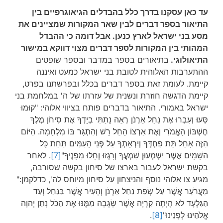
עד כאן עסקנו בדרך כלל בהבדלים הגיאוגרפיים בין
התיאור בספר דברים לבין שאר המקורות שמציינים את
מסע בני ישראל לארץ כנען. אבל דומה כי ההבדל
המהותי בין המקורות לספר דברים מצוי דווקא במישור
התיאולוגי.
בתיאורים בספר במדבר ובספר שופטים
ההתערבות האלוהית לטובת בני ישראל כמעט ואיננה
קיימת. לעומת זאת בספר דברים בכלל ובפרשתנו בפרט,
קיימת הדגשה חוזרת ונשנית של עזרתו של ה' במלחמת בני
ישראל באמורי. התיאור בדברים פותח בציווי אלוהי: "קוּמוּ
סְּעוּ וְעִבְרוּ אֶת נַחַל אַרְנֹן רְאֵה נָתַתִּי בְיָדְךָ אֶת סִיחֹן מֶלֶךְ
חֶשְׁבּוֹן הָאֱמֹרִי וְאֶת אַרְצוֹ הָחֵל רָשׁ וְהִתְגָּר בּוֹ מִלְחָמָה. הַיּוֹם
הַזֶּה אָחֵל תֵּת פַּחְדְּךָ וְיִרְאָתְךָ עַל פְּנֵי הָעַמִּים תַּחַת כָּל
הַשָּׁמָיִם אֲשֶׁר יִשְׁמְעוּן שִׁמְעֲךָ וְרָגְזוּ וְחָלוּ מִפָּנֶיךָ"
[7]
. לאחר
בקשת ישראל לעבור בארצו של סיחון בקשה שסורבה,
מגיע צו אלוהי נוסף והניצחון על סיחון מיוחס לה', כדלקמן:"
מֵעֲרֹעֵר אֲשֶׁר עַל שְׂפַת נַחַל אַרְנֹן וְהָעִיר אֲשֶׁר בַּנַּחַל וְעַד
הַגִּלְעָד לֹא הָיְתָה קִרְיָה אֲשֶׁר שָׂגְבָה מִמֶּנּוּ אֶת הַכֹּל נָתַן יְהוָה
אֱלֹהֵינוּ לְפָנֵינוּ"
[8]
.