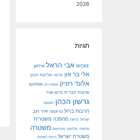
2026
תגיות
אבי הראל
איראן
WOKE
אלי בר און
אליטת ההון
אליטה
אלעד רזניק
אסלאם
אמציה חן
ארצות הברית
גדעון שניר
גרשון הכהן
חמאס
חרבות ברזל
יאיר רגב
טראמפ
מהפכה משטרית
ישראל
כרזות
משטרה
מנהיגות
מחאה
מלחמה
משטרת ישראל
ניתוח רשתות