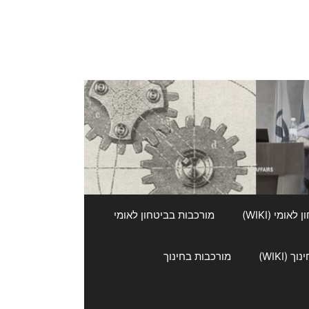
אומי (WIKI)
מורכבות בביטחון לאומי
 (WIKI)
מורכבות בחינוך