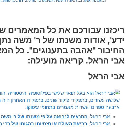
[בתמונה: אמונה… תמונה חופשית לשימוש ברמה CC BY 2.0, שהועלתה על ידי Matt Seppings לאתר flickr]
ריכזנו עבורכם את כל המאמרים שה
ידע', אודות משנתו של ר' משה נתן
החיבור "אהבה בתענוגים". כל המא
אבי הראל. קריאה מועילה:
אבי הראל
אבי הראל:
התנאים לנבואה על פי משנתו של ר' משה נת
אבי הראל:
בריאת העולם או נצחיותו בהגותו של רבי מ