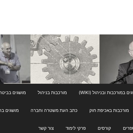
ם במורכבות ובניהול (WIKI)
מורכבות בניהול
מושגים בביטחון ל
מורכבות באכיפת חוק
כתב העת משטרה וחברה
מושגים בחינוך
פרים
קורסים
פרקי לימוד
צור קשר