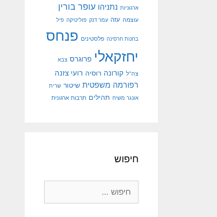
עופר בורין
נתניהו
ארגוניות
עוצמה
עזה
עמר דנק
פוליטיקה
פיל
פנחס
פלסטינים
בחנות חרסינה
יחזקאלי
פרוגרס
צבא
קורונה
רועי צזנה
רוסיה
צה"ל
רפורמה משפטית
שיטור
שרית
תהילים
אונגר משיח
תרבות ארגונית
חיפוש
חיפוש: