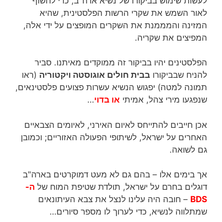
לעשות שימוש בביקורו של נשיא ארה"ב, כדי לחשוף
לאור השמש את שקרי הרשות הפלסטינית, שהיא
המזינה והמממנת את השקרים המופצים על ידי אלה,
המפיצים את שקריה.
הפלסטינים יהיו בביקור זה ממוקדים מאיתנו. סביר
להניח שבביקורו
בבית חולים אוגוסטה ויקטוריה
(ראו
תמונה למטה) יפגוש הנשיא עשרות פצועים פלסטינאים,
שנפגעו מירי צהל, אמיתי
או בדוי
…
אכן חייבים להתייחס לאיום האירני, לאיומים הצבאיים
האחרים על ישראל, לשיתופי הפעולה האזוריים; וכמובן
גם לשואה.
אך בימים אלו – בהם גם לא מעט דמוקרטים בארה"ב
דוגלים בחרם על ישראל, תולדת שטיפת המוח של
ה-
BDS
– חובה היה עלינו לנצל את צבא העיתונאים
שמתלווה לנשיא, כדי לערוך לו מספר סיורים…