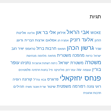
תגיות
אבי הראל
אלי בר און
איראן
WOKE
אליטת
אליטה
אלעד רזניק
ההון
אסלאם
ארצות הברית
גדעון
אמציה חן
גרשון הכהן
חרבות ברזל
יאיר רגב
שניר
טראמפ
חמאס
מהפכה משטרית
מנהיגות
ישראל
כרזות
מחאה
מלחמה
משטרה
עופר
משטרת ישראל
נתניהו
ניתוח רשתות ארגוניות
בורין
עוצמה
עזה
פלסטינים
עמר דנק
פוליטיקה
פיל בחנות חרסינה
פנחס יחזקאלי
קורונה
פרוגרס
רוסיה
צה"ל
צבא
רפורמה משפטית
רועי צזנה
שיטור
תהילים
שרית אונגר משיח
תרבות ארגונית