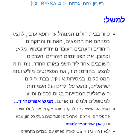
רישיון זהה, גרסה: CC BY-SA 4.0]
למשל:
סיור בבית חולים המנוהל ע"י רופא ערבי, להציג
בפניהם את הרופאים, האחיות והרוקחים
היהודים והערבים העובדים יחדיו ובשוויון מלא;
וכמובן, את הפציינטים היהודים והערבים
השוכבים אחד ליד השני באותו החדר. ניתן היה
להציג, בהזדמנות זו, את הפציינטים מיו"ש ועזה
המטופלים, במסירות אין קץ, בבתי חולים
ישראליים, בדגש על ילדים ועל העמותות
הישראליות המסייעות בגיוס כספים וסיוע
למטופלים ולמלווים אותם.
ממש אפרטהייד…
משם הה הנשיא צריך לבקר במוסד אקדמי מוביל, ולפגוש
פרופסורים, מרצים, מתרגלים וסטודנטים בעלי כל גוון, צבע
אכן אפרטהייד למופת
ודת,
.
לא היה מזיק גם
לארגן מפגש עם עובדים מהרש"פ –