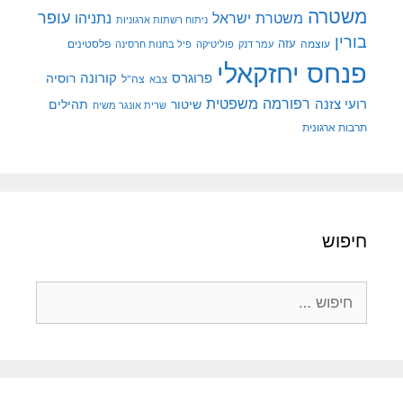
משטרה
עופר
משטרת ישראל
נתניהו
ניתוח רשתות ארגוניות
בורין
עוצמה
עזה
פלסטינים
עמר דנק
פוליטיקה
פיל בחנות חרסינה
פנחס יחזקאלי
קורונה
פרוגרס
רוסיה
צה"ל
צבא
רפורמה משפטית
רועי צזנה
שיטור
תהילים
שרית אונגר משיח
תרבות ארגונית
חיפוש
חיפוש: