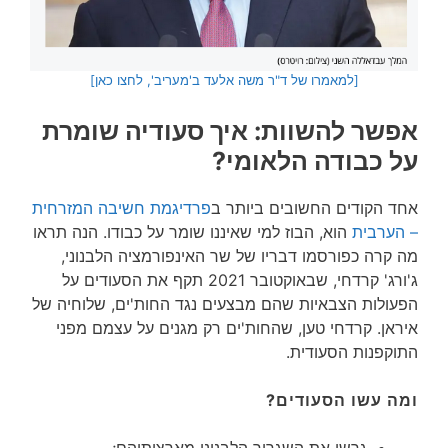
[למאמרו של ד"ר משה אלעד ב'מעריב', לחצו כאן]
אפשר להשוות: איך סעודיה שומרת
על כבודה הלאומי?
אחד הקודים החשובים ביותר ב
פרדיגמת חשיבה המזרחית
– הערבית
הוא, הבוז למי שאיננו שומר על כבודו. הנה תראו
מה קרה כפורסמו דבריו של שר האינפורמציה הלבנוני,
ג'ורג' קרדחי, שבאוקטובר 2021 תקף את הסעודים על
הפעולות הצבאיות שהם מבצעים נגד החות'ים, שלוחיה של
איראן. קרדחי טען, שהחות'ים רק מגנים על עצמם מפני
התוקפנות הסעודית.
ומה עשו הסעודים?
גרשו את השגריר הלבנוני מארצותיהם;