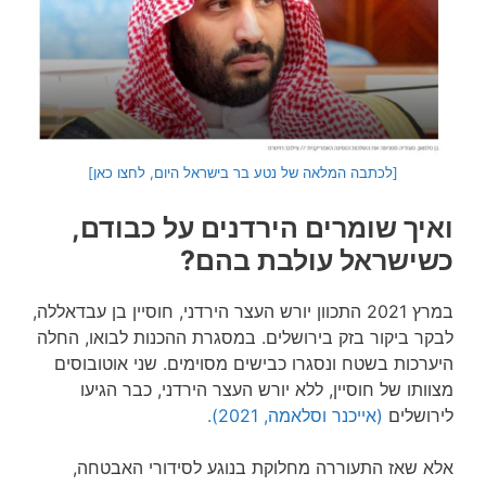
[לכתבה המלאה של נטע בר בישראל היום, לחצו כאן]
ואיך שומרים הירדנים על כבודם,
כשישראל עולבת בהם?
במרץ 2021 התכוון יורש העצר הירדני, חוסיין בן עבדאללה,
לבקר ביקור בזק בירושלים. במסגרת ההכנות לבואו, החלה
היערכות בשטח ונסגרו כבישים מסוימים. שני אוטובוסים
מצוותו של חוסיין, ללא יורש העצר הירדני, כבר הגיעו
לירושלים
(אייכנר וסלאמה, 2021).
אלא שאז התעוררה מחלוקת בנוגע לסידורי האבטחה,