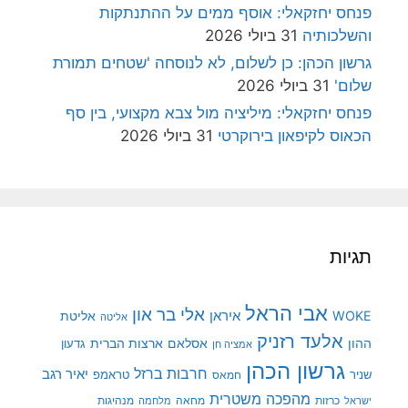
פנחס יחזקאלי: אוסף ממים על ההתנתקות
והשלכותיה
31 ביולי 2026
גרשון הכהן: כן לשלום, לא לנוסחה 'שטחים תמורת
שלום'
31 ביולי 2026
פנחס יחזקאלי: מיליציה מול צבא מקצועי, בין סף
הכאוס לקיפאון בירוקרטי
31 ביולי 2026
תגיות
אבי הראל
אלי בר און
איראן
WOKE
אליטת
אליטה
אלעד רזניק
ההון
אסלאם
ארצות הברית
גדעון
אמציה חן
גרשון הכהן
חרבות ברזל
יאיר רגב
שניר
טראמפ
חמאס
מהפכה משטרית
מנהיגות
ישראל
כרזות
מחאה
מלחמה