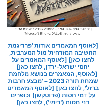
[בתמונה: הפוך גוטה, הפוך… התמונה עובדה במערכת הבינה
המלאכותית של DALL·E ב- Microsoft Bing]
[לאוסף המאמרים אודות 'פרדיגמת
החשיבה המזרחית' מול המערבית,
לחצו כאן]
[לאוסף המאמרים על
יחסי ישראל-ירדן, לחצו כאן]
[לאוסף, המאמרים בנושא מלחמת
שמחת תורה 2023 – 'מבצע חרבות
ברזל', לחצו כאן]
[לאוסף המאמרים
על דמי חסות (פרוטקשן) וכופרים
בני חסות ('דימי'), לחצו כאן]