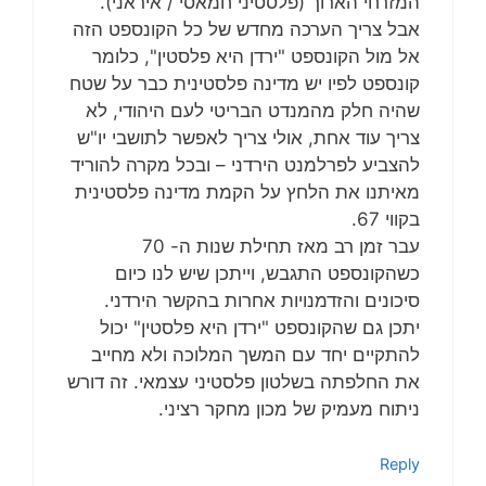
המזרחי הארוך (פלסטיני חמאסי / איראני).
אבל צריך הערכה מחדש של כל הקונספט הזה
אל מול הקונספט "ירדן היא פלסטין", כלומר
קונספט לפיו יש מדינה פלסטינית כבר על שטח
שהיה חלק מהמנדט הבריטי לעם היהודי, לא
צריך עוד אחת, אולי צריך לאפשר לתושבי יו"ש
להצביע לפרלמנט הירדני – ובכל מקרה להוריד
מאיתנו את הלחץ על הקמת מדינה פלסטינית
בקווי 67.
עבר זמן רב מאז תחילת שנות ה- 70
כשהקונספט התגבש, וייתכן שיש לנו כיום
סיכונים והזדמנויות אחרות בהקשר הירדני.
יתכן גם שהקונספט "ירדן היא פלסטין" יכול
להתקיים יחד עם המשך המלוכה ולא מחייב
את החלפתה בשלטון פלסטיני עצמאי. זה דורש
ניתוח מעמיק של מכון מחקר רציני.
Reply