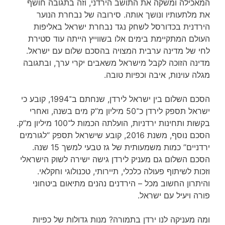
המאכילה ומשקה את התושב הירדני, וזה בתגובה חושף
את מלתעותיו ונושך אותה. סירובה של נבחרת הנוער
הירדנית בכדורסל לשחק נגד נבחרת ישראל באליפות
העולם המתקיימת בימים אלו בשווייץ הייתה עוד סטירת
לחי של מדינה ערבית המצויה בהסכם שלום עם ישראל.
מדינה הזוכה לקבל מישראל משאבים יקרי ערך, ובתגובה
מגלה עוינות, איבה וכפיות טובה.
הסכם השלום בין ישראל לירדן, שנחתם ב־1994, קובע כי
ישראל תספק לירדן כ־50 מיליון מ”ק מים בשנה, ואחרי
בקשות ותחינות ירדניות, הועלתה הכמות ל־100 מיליון מ”ק.
הסכם נוסף, משנת 2016, קובע שישראל תספק “לגורמים
ירדניים” כמות משמעותית של גז טבעי למשך 15 שנה.
הסכם השלום גם מעניק לירדן גישה ישירה לשוק הישראלי
וזכות לשיתוף פעולה כלכלי, תיירותי, טכנולוגי וחקלאי.
והיתרון החשוב מכל – הירדנים נהנים מתיאום ביטחוני
פורה ויעיל עם ישראל.
ומה מעניקה לנו ירדן בתמורה? מנות גדולות של כפיות