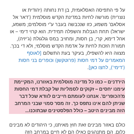
על פי התפיסה האסלאמית, בן דת נחותה (יהודית או
נוצרית) מורשה לחיות במדינת הקדש מוסלמית ('דאר אל
אסלאם' משמע, כזו שנכבשה בעבר ע"י מוסלמים; משמע,
ישראל) תחת הגבלות והשפלה תמידית. הוא קרוי דימי – או
אהל דימא, קרי, בן חסות, ומחויב במס גולגולת (ג'יזיה),
תמורת הזכות לחיות על אדמת הקדש מוסלמי, ולא די בכך.
מצווה היא להשפילו, בעיקר בעת התשלום
[לאוסף
המאמרים על דמי חסות (פרוטקשן) וכופרים בני חסות
('דימי'), לחצו כאן]
.
הירדנים – כמו כל מדינה מוסלמית באזורנו, המקיימת
עימנו יחסים – זקוקים לסמליות של קבלת דמי החסות
מ'הכופרים'. אנחנו לעומתם חייבים לוודא שכל דבר
שניתן להם אינו נתפס כך. זה מסר סמוי שבני המרחב
הזה מבינים היטב – כולל הפלסטינים שבתוכנו…
כולם באזור מבינים זאת חוץ מאיתנו, כי היהודים לא מבינים
כלום. הם מתנהגים כאילו הם לא חיים במרחב הזה