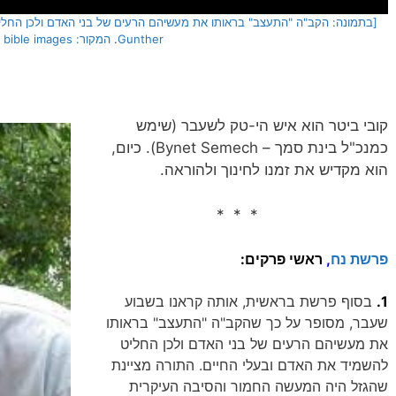
Gunther
.
המקור: free bible images]
קובי ביטר הוא איש הי-טק לשעבר (שימש
כ‏מנכ"ל‏ בינת סמך – Bynet Semech). כיום,
הוא מקדיש את זמנו לחינוך ולהוראה.
* * *
פרשת נח
,
ראשי פרקים:
1.
בסוף פרשת בראשית, אותה קראנו בשבוע
שעבר, מסופר על כך שהקב"ה "התעצב" בראותו
את מעשיהם הרעים של בני האדם ולכן החליט
להשמיד את האדם ובעלי החיים. התורה מציינת
שהגזל היה המעשה החמור והסיבה העיקרית