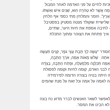
כיות לחיים על פני האדמה לאחר המבול
הֵמָה אֲשֶׁר לֹא טְהֹרָה הִוא, שְׁנַיִם אִישׁ וְאִשְׁתּוֹ.
ְּנֵי כָל-הָאָרֶץ". הזמר והמלחין מתי כספי אף הלחין
די שלישיית שוקולד מנטה מסטיק בפסטיבל
 לתיבה אספת את חיות היער, שתיים,
, איך פתחת את הצוהר ומתוך התכלת
ֵה לְךָ תֵּבַת עֲצֵי גֹפֶר, קִנִּים תַּעֲשֶׂה
ה אֹתָהּ: שְׁלֹשׁ מֵאוֹת אַמָּה, אֹרֶךְ הַתֵּבָה,
מָּה תְּכַלֶּנָּה מִלְמַעְלָה, וּפֶתַח הַתֵּבָה, בְּצִדָּהּ
ומות: קומה לבני האדם, קומה לחיות וקומה לפסולת
 היתה בנויה בצורה הדומה לפירמידה
גיעה התיבה בקצהה לאמה על אמה וכל זאת על מנת שהמים
12 שנה וכל זאת על מנת לאפשר לשאר האנשים לברר מדוע נח בונה
 לא הבינו את המסר.