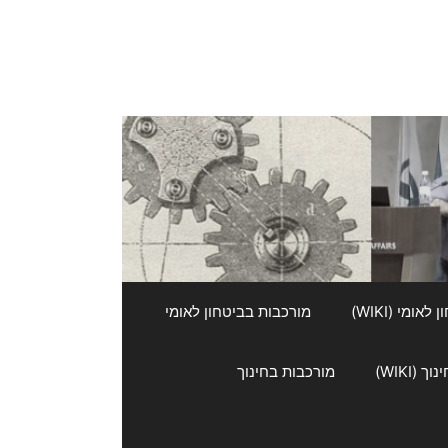
אומי (WIKI)
מורכבות בביטחון לאומי
 (WIKI)
מורכבות בחינוך