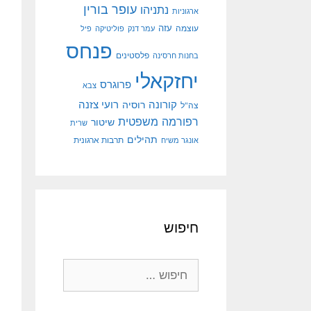
עופר בורין
נתניהו
ארגוניות
עוצמה
עזה
עמר דנק
פוליטיקה
פיל
פנחס
פלסטינים
בחנות חרסינה
יחזקאלי
פרוגרס
צבא
קורונה
רועי צזנה
רוסיה
צה"ל
רפורמה משפטית
שיטור
שרית
תהילים
אונגר משיח
תרבות ארגונית
חיפוש
חיפוש: