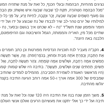
נציגים מהחיות, הבהמות ובעלי הכנף, כל זאת על מנת שתהיה המש
"מִכֹּל הַבְּהֵמָה הַטְּהוֹרָה, תִּקַּח לְךָ שִׁבְעָה שִׁבְעָה אִישׁ וְאִשְׁתּוֹ; וּמִן הַבְּ
גַּם מֵעוֹף הַשָּׁמַיִם שִׁבְעָה שִׁבְעָה, זָכָר וּנְקֵבָה, לְחַיּוֹת זֶרַע, עַל פ
למילותיו של יורם טהר-לב שיר לכבודו של נח שבוצע על ידו ועל י
הזמר והפזמון שנת תשל"ד "נח – לא שכחנו איך בגשם ובסער, נח –
שתיים מכל מין, האריה והממותה, הגמל והשיבוטה וגם ההיפופוטם
הלבנה באה היונה".
4.
הקב"ה מעביר לנח תוכניות הנדסיות מפורטות וכן כתב חומרים מסודר "עֲשׂ
אֶת הַתֵּבָה; וְכָפַרְתָּ אֹתָהּ מִבַּיִת וּמִחוּץ, בַּכֹּפֶר(זפת). וְזֶה, אֲשֶׁר תַּעֲשֶׂ
חֲמִשִּׁים אַמָּה רָחְבָּהּ, וּשְׁלֹשִׁים אַמָּה קוֹמָתָהּ. צֹהַר תַּעֲשֶׂה לַתֵּבָה, וְאֶל אַ
תָּשִׂים; תַּחְתִּיִּם שְׁנִיִּם וּשְׁלִשִׁים, תַּעֲשֶׂהָ". בתיבה היו שלש ק
(היו מראשוני האגודה לשמירת הסביבה). מהמילים לומדים שהתיבה
שמבסיס של 300 אמה אורך ו-50 אמה רוחב ה
יגלשו מהתיבה.
5.
משך הזמן שנח בנה את התיבה היה 0
תיבה ועל ידי כך אולי יתקנו את מעשיהם הרעים ואולם אנשי העולם