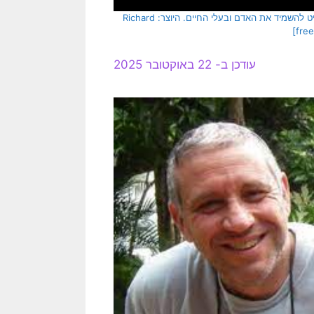
[בתמונה: הקב"ה "התעצב" בראותו את מעשיהם הרעים של בני האדם ולכן החליט להשמיד את האדם ובעלי החיים. היוצר: Richard
עודכן ב- 22 באוקטובר 2025