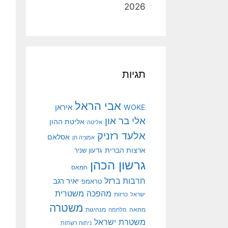
2026
תגיות
אבי הראל
איראן
WOKE
אלי בר און
אליטת ההון
אליטה
אלעד רזניק
אסלאם
אמציה חן
ארצות הברית
גדעון שניר
גרשון הכהן
חמאס
חרבות ברזל
יאיר רגב
טראמפ
מהפכה משטרית
ישראל
כרזות
משטרה
מנהיגות
מחאה
מלחמה
משטרת ישראל
ניתוח רשתות