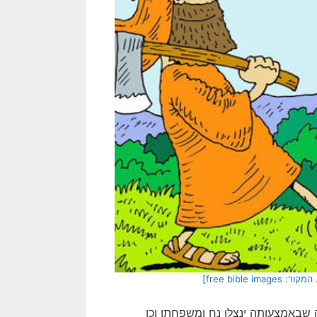
שבאמצעותה ינצלו נח ומשפחתו וכן