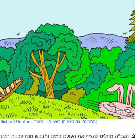
[בתמונה:
נח
מצא חן בעיני ה'… היוצר: Richard Gunther. המקור: free bible images]
3.
הקב"ה מחליט להציף את העולם במים ומבקש מנח לבנות תיבה 