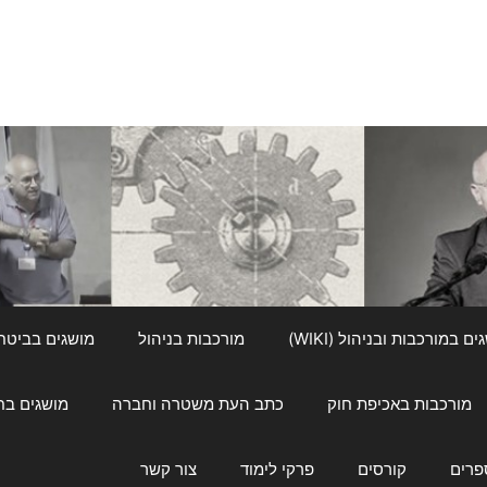
ם במורכבות ובניהול (WIKI)
מורכבות בניהול
מושגים בביטחון ל
מורכבות באכיפת חוק
כתב העת משטרה וחברה
מושגים בחינוך
פרים
קורסים
פרקי לימוד
צור קשר