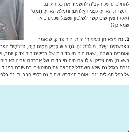
להחלטתו של הקב"ה להשמיד את כל היקום.
"וַתִּשָּׁחֵת הָאָרֶץ, לִפְנֵי הָאֱלֹהִים; וַתִּמָּלֵא הָאָרֶץ,
חָמָס
"
(גזל) ) ואין שום קשר לשלטון שאצל שכנינו …או
שמא כן?)
2.
נח
מצא חן בעיני ה' היות והיה צדיק, שנאמר
בפרשתינו "אֵלֶּה, תּוֹלְדֹת נֹחַ, נֹחַ אִישׁ צַדִּיק תָּמִים הָיָה, בְּדֹרֹת
ואומרים בשבחו, שאם היה חי בדורות של צדיקים היה צדיק יותר, וי
רשעים) היה צדיק ואילו אם היה חי בדורו של אברהם אבינו לא היה
נגרם בגלל נח שלא השתדל להחזיר את החוטאים בתשובה בניגוד ל
על כפל המילים "נח" אומר המדרש שהיה נח כלפי הבריות ונח כלפ