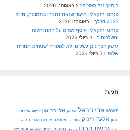
ב'סזון' נגד האצ"ל?
2 באוגוסט 2026
פנחס יחזקאלי: תיעוד שנאת נתניהו בתמונות, מיולי
2025 ואילך
1 באוגוסט 2026
פנחס יחזקאלי: אוסף ממים על ההתנתקות
והשלכותיה
31 ביולי 2026
גרשון הכהן: כן לשלום, לא לנוסחה 'שטחים תמורת
שלום'
31 ביולי 2026
תגיות
אבי הראל
אלי בר און
איראן
WOKE
אליטת
אליטה
אלעד רזניק
ההון
אסלאם
ארצות הברית
גדעון
אמציה חן
גרשון הכהן
חרבות ברזל
יאיר רגב
שניר
טראמפ
חמאס