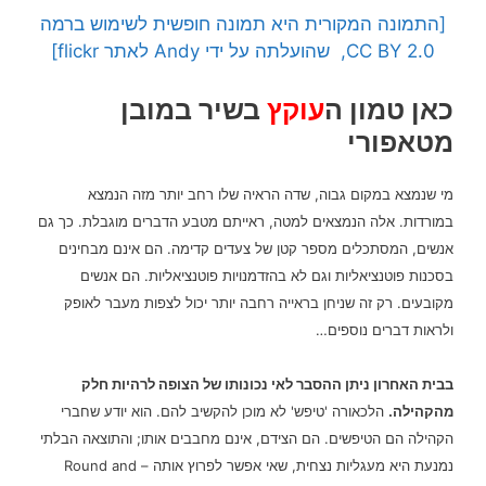
[התמונה המקורית היא תמונה חופשית לשימוש ברמה
CC BY 2.0, שהועלתה על ידי Andy לאתר flickr]
כאן טמון ה
עוקץ
בשיר במובן
מטאפורי
מי שנמצא במקום גבוה, שדה הראיה שלו רחב יותר מזה הנמצא
במורדות.
אלה הנמצאים למטה, ראייתם מטבע הדברים מוגבלת.
כך גם
אנשים, המסתכלים מספר קטן של צעדים קדימה. הם אינם מבחינים
בסכנות פוטנציאליות וגם לא בהזדמנויות פוטנציאליות. הם אנשים
מקובעים. רק
זה שניחן בראייה רחבה יותר יכול לצפות מעבר לאופק
ולראות דברים נוספים…
בבית האחרון ניתן ההסבר לאי נכונותו של הצופה לרהיות חלק
מהקהילה.
הלכאורה 'טיפש' לא מוכן להקשיב להם. הוא יודע שחברי
הקהילה הם הטיפשים. הם הצידם, אינם
מחבבים אותו; והתוצאה הבלתי
נמנעת היא מעגליות נצחית, שאי אפשר לפרוץ אותה –
Round and