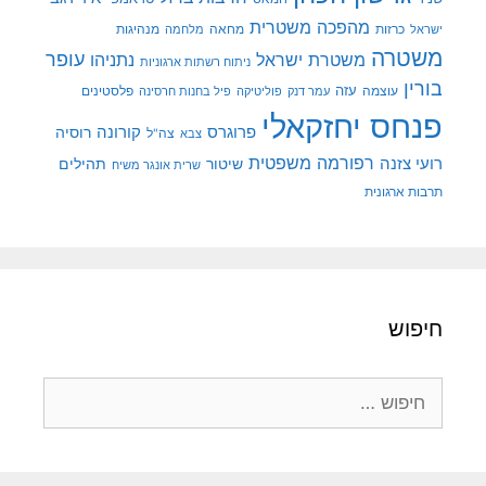
מהפכה משטרית
מנהיגות
ישראל
כרזות
מחאה
מלחמה
משטרה
עופר
משטרת ישראל
נתניהו
ניתוח רשתות ארגוניות
בורין
עוצמה
עזה
פלסטינים
עמר דנק
פוליטיקה
פיל בחנות חרסינה
פנחס יחזקאלי
קורונה
פרוגרס
רוסיה
צה"ל
צבא
רפורמה משפטית
רועי צזנה
שיטור
תהילים
שרית אונגר משיח
תרבות ארגונית
חיפוש
חיפוש: