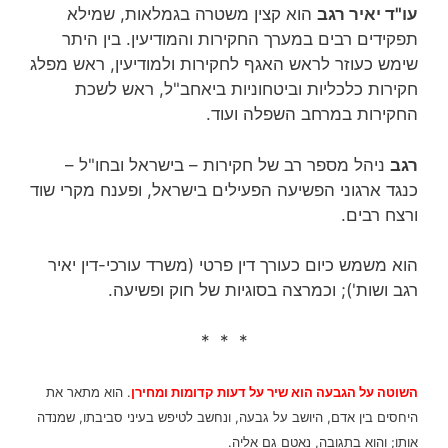
עו"ד יאיר רגב
הוא קצין משטרה בגמלאות, שמילא
תפקידים רבים במערך החקירות והמודיעין. בין היתר
שימש כעוזר לראש האגף לחקירות ולמודיעין, ראש מפלג
חקירות כלכליות וביטחוניות ביאחב"ל, ראש לשכת
החקירות במרחב השפלה ועוד.
רגב
ניהל מספר רב של חקירות – בישראל ובחו"ל –
כנגד ארגוני הפשיעה הפעילים בישראל, ופענח מקרי שוד
ורצח רבים.
הוא משמש כיום כעורך דין פרטי (משרד עורכי-דין‏ יאיר
רגב ושות'); וכמרצה בסוגיות של חוק ופשיעה.
* * *
השוטה על הגבעה הוא שיר על דעות קדומות ומחירן
. הוא מתאר את
היחסים בין אדם, היושב על גבעה, ונחשב לטיפש בעיני סביבתו, שמנדה
אותו; והוא בתגובה, נאטם גם אליה.