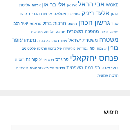
אבי הראל
אלי בר און
איראן
WOKE
אליטת
אליטה
אלעד רזניק
ההון
אסלאם
ארצות הברית
גדעון
אמציה חן
גרשון הכהן
חרבות ברזל
יאיר רגב
שניר
טראמפ
חמאס
מהפכה משטרית
מנהיגות
ישראל
כרזות
מחאה
מלחמה
משטרה
עופר
משטרת ישראל
נתניהו
ניתוח רשתות ארגוניות
בורין
עוצמה
עזה
פלסטינים
עמר דנק
פוליטיקה
פיל בחנות חרסינה
פנחס יחזקאלי
קורונה
פרוגרס
רוסיה
צה"ל
צבא
רפורמה משפטית
רועי צזנה
שיטור
תהילים
שרית אונגר משיח
תרבות ארגונית
חיפוש
חיפוש: