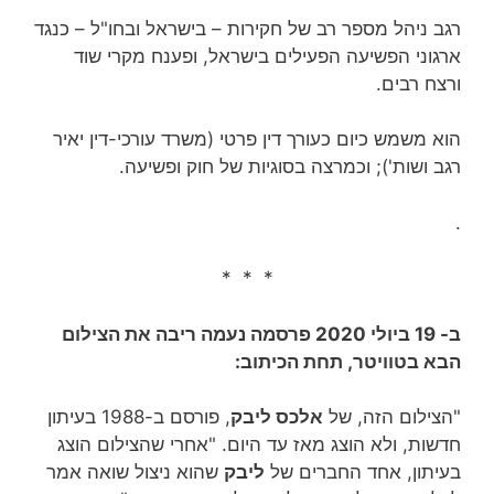
רגב ניהל מספר רב של חקירות – בישראל ובחו"ל – כנגד
ארגוני הפשיעה הפעילים בישראל, ופענח מקרי שוד
ורצח רבים.
הוא משמש כיום כעורך דין פרטי (משרד עורכי-דין‏ יאיר
רגב ושות'); וכמרצה בסוגיות של חוק ופשיעה.
.
* * *
ב- 19 ביולי 2020 פרסמה נעמה ריבה את הצילום
הבא בטוויטר, תחת הכיתוב:
"הצילום הזה, של
אלכס ליבק
, פורסם ב-1988 בעיתון
חדשות, ולא הוצג מאז עד היום. "אחרי שהצילום הוצג
בעיתון, אחד החברים של
ליבק
שהוא ניצול שואה אמר