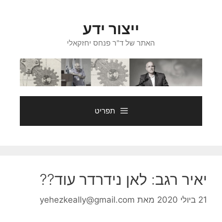
דלג
תוכן
ייצור ידע
האתר של ד"ר פנחס יחזקאלי
תפריט
יאיר רגב: לאן נידרדר עוד??
21 ביולי 2020
מאת
yehezkeally@gmail.com