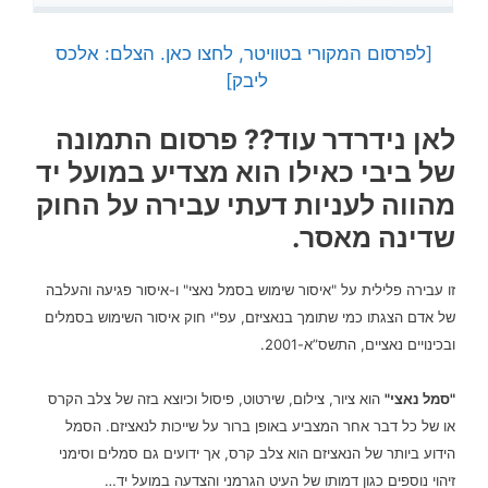
[לפרסום המקורי בטוויטר, לחצו כאן. הצלם: אלכס
ליבק]
לאן נידרדר עוד??
פרסום התמונה
של ביבי כאילו הוא מצדיע במועל יד
מהווה לעניות דעתי עבירה על החוק
שדינה מאסר.
זו עבירה פלילית על "איסור שימוש בסמל נאצי" ו-איסור פגיעה והעלבה
של אדם הצגתו כמי שתומך בנאציזם, עפ"י חוק איסור השימוש בסמלים
ובכינויים נאציים, התשס”א-2001.
"סמל נאצי"
הוא ציור, צילום, שירטוט, פיסול וכיוצא בזה של צלב הקרס
או של כל דבר אחר המצביע באופן ברור על שייכות לנאציזם. הסמל
הידוע ביותר של הנאציזם הוא צלב קרס, אך ידועים גם סמלים וסימני
זיהוי נוספים כגון דמותו של העיט הגרמני והצדעה במועל יד…