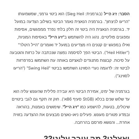
הסבר:
זִיג הַייל
(בגרמנית: Sieg Heil) הוא ביטוי גרמני, שמשמעותו
"הריעו לניצחון". בגרמניה הנאצית נאמר הביטוי בשילוב הצדעה במועל
יד.
בגרמניה הנאצית היה ביטוי זה חלק בלתי נפרד ממפגשים, אסיפות
ומפגנים פוליטיים. נהוג היה להשתמש ב
"זיג הייל"
באסיפות המוניות,
ואילו במפגש ים קטנים היו מצדיעים במועל יד ואומרים "הייל היטלר"
("Heil Hitler"). הביטוי הפך לסיסמה נפוצה שנכתבה על כרזות והוטבעה
על סיכות. קבוצות מתנגדים לנאציזם באותה עת השתמשו בפרפרזות
לביטוי זה: לדוגמה נערי הסווינג השתמשו בביטוי "Swing Heil" ("הריעו
לסווינג").
בגרמניה של ימינו, אמירת הביטוי היא עבירה פלילית שהעונש עליה הוא
עד שלוש שנים בכלא (StGB סעיף 86א'). חוק זה תקף גם לגבי ביטויים
שיכולים, בטעות, להישמע כמו
"זיג הייל"
. שימושים באמנות, בהוראה
ובמדע פטורים מעונש. פעילים ניאו-נאצים מבצעים את ההצדעה בזווית
אחרת… והנושא פורסם בהרחבה.
ואצלנו? מה עובר עלינו??