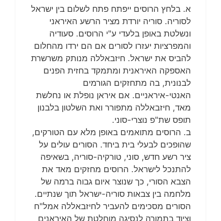
א. בלחץ הרוסים ייפתח פתח לשלום בין ישראל
לסוריה. סוריה יורדת מציר הרשע האיראני
ונשלטת באופן בלעדי ע"י הרוסים. סעודיה
והמפרציות יעזרו לסורים אם הם ירדו מהחלום
להביס את ישראל. חיזבאללה מנותק משרשרת
האספקה האיראנית ומתמקד בחזית הפנים
לבנונית, בה מתחזקים הגורמים
האנטי-איראניים. אם איראן נופלת או נחלשת
מאד, חיזבאללה מתפורר ואת השלטון בלבנון
תופס שת"פ נוצרי-סוני.
ב. הרוסים מתואמים באופן מלא עם הטורקים,
שהופכים לבעלי בית ביחד. הסורים עולים על
ציר רשע חדש, סוני, טורקיה-סוריה, בשאיפה
להתנכל לישראל. הרוסים מחזקים מאד את
הצבא הסורי, כך שנוצר איום גבוה ברמה של
מלחמה בין צבאות סוריה-ישראל תוך שנתיים.
הסורים מסכימים להעביר לחיזבאללה אמל"ח
וציוד בתמורה לנסיגה מוחלטת של האיראנים