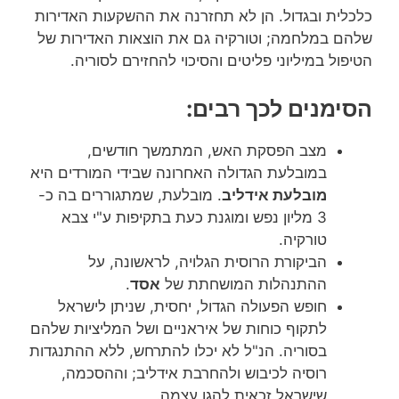
כלכלית ובגדול. הן לא תחזרנה את ההשקעות האדירות
שלהם במלחמה; וטורקיה גם את הוצאות האדירות של
הטיפול במיליוני פליטים והסיכוי להחזירם לסוריה.
הסימנים לכך רבים:
מצב הפסקת האש, המתמשך חודשים,
במובלעת הגדולה האחרונה שבידי המורדים היא
מובלעת אידליב
. מובלעת, שמתגוררים בה כ-
3 מליון נפש ומוגנת כעת בתקיפות ע"י צבא
טורקיה.
הביקורת הרוסית הגלויה, לראשונה, על
ההתנהלות המושחתת של
אסד
.
חופש הפעולה הגדול, יחסית, שניתן לישראל
לתקוף כוחות של איראניים ושל המליציות שלהם
בסוריה. הנ"ל לא יכלו להתרחש, ללא ההתנגדות
רוסיה לכיבוש ולהחרבת אידליב; וההסכמה,
שישראל זכאית להגן עצמה.