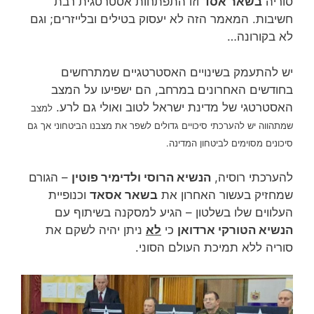
סוריה
בשאר אסד
וזו התפתחות אסטרטגית רבת
חשיבות. המאמר הזה לא יעסוק בטילים ובלייזרים; וגם
לא בקורונה…
יש להתעמק בשינויים האסטרטגיים שמתרחשים
בחודשים האחרונים במרחב, הם ישפיעו על המצב
האסטרטגי של מדינת ישראל לטוב ואולי גם לרע.
למצב
שמתהווה יש להערכתי סיכויים גדולים לשפר את מצבנו הביטחוני אך גם
סיכונים מסוימים לביטחון המדינה.
להערכתי רוסיה,
הנשיא הרוסי ולדימיר פוטין
– הגורם
שמחזיק בעשור האחרון את
בשאר אסאד
וכנופיית
העלווים שלו בשלטון – הגיע למסקנה בשיתוף עם
הנשיא הטורקי ארדואן
כי
לא
ניתן יהיה לשקם את
סוריה ללא תמיכת העולם הסוני.