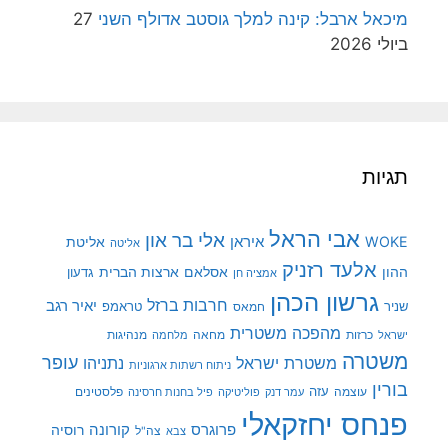
מיכאל ארבל: קינה למלך גוסטב אדולף השני
27
ביולי 2026
תגיות
אבי הראל
אלי בר און
איראן
WOKE
אליטת
אליטה
אלעד רזניק
ההון
אסלאם
ארצות הברית
גדעון
אמציה חן
גרשון הכהן
חרבות ברזל
יאיר רגב
שניר
טראמפ
חמאס
מהפכה משטרית
מנהיגות
ישראל
כרזות
מחאה
מלחמה
משטרה
עופר
משטרת ישראל
נתניהו
ניתוח רשתות ארגוניות
בורין
עוצמה
עזה
פלסטינים
עמר דנק
פוליטיקה
פיל בחנות חרסינה
פנחס יחזקאלי
קורונה
פרוגרס
רוסיה
צה"ל
צבא