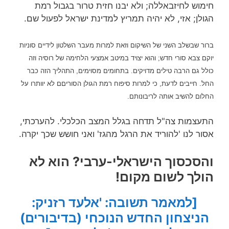
חימוש לחיזבאללה; ולא יבנו חזית טרור בגבול רמת
הגולן; אזי, לא יהיה תמריץ למדינת ישראל לפעול שם.
ברור שבשלב השני של השיקום וזאת למרות מעבר השלטון לידיים סוניות
יוקם צבא סורי חדש; והוא יצויד במיטב אמצעי הלחימה של רוסיה וזה
כולל גם הרבה טילים מדויקים.
בתחומים מסוימים, התהליך הזה כבר
החל.
חייבים לדעת, כי למרות סיפוח רמת הגולן הסוריםם לא יוותרו על
החלום להשיב אותה לריבונותם.
התעצמות צה"ל תדחה בגלל המצב הכלכלי. להערכתי,
אסור לנו 'להוריד את הרגל מהגז' ואני חושש שכך יקרה.
והסכסוך הישראלי-ערבי? הוא לא
הולך לשום מקום!
[למאמר תשובה: '
אלעד רזניק:
הניצחון החדש הנוכחי (בדיבורים)