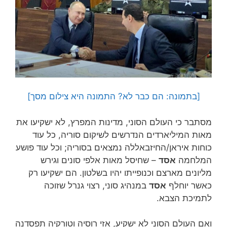
[בתמונה: הם כבר לא? התמונה היא צילום מסך]
מסתבר כי העולם הסוני, מדינות המפרץ, לא ישקיעו את
מאות המיליארדים הנדרשים לשיקום סוריה, כל עוד
כוחות איראן/החיזבאללה נמצאים בסוריה; וכל עוד פושע
המלחמה
אסד
– שחיסל מאות אלפי סונים וגירש
מליונים מארצם וכנופייתו יהיו בשלטון. הם ישקיעו רק
כאשר יוחלף
אסד
במנהיג סוני, רצוי גנרל שזוכה
לתמיכת הצבא.
ואם העולם הסוני לא ישקיע, אזי רוסיה וטורקיה תפסדנה