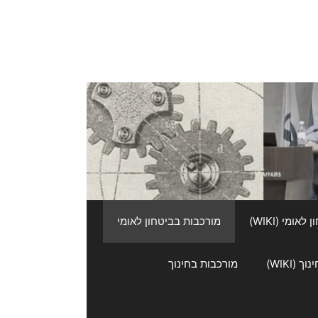
אומי (WIKI)
מורכבות בביטחון לאומי
 (WIKI)
מורכבות בחינוך