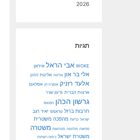
2026
תגיות
אבי הראל
איראן
WOKE
אלי בר און
אליטת ההון
אליטה
אלעד רזניק
אסלאם
אמציה חן
ארצות הברית
גדעון שניר
גרשון הכהן
חמאס
חרבות ברזל
יאיר רגב
טראמפ
מהפכה משטרית
ישראל
כרזות
משטרה
מנהיגות
מחאה
מלחמה
משטרת ישראל
ניתוח רשתות