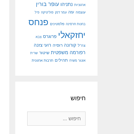
עופר בורין
נתניהו
ארגוניות
עוצמה
עזה
עמר דנק
פוליטיקה
פיל
פנחס
פלסטינים
בחנות חרסינה
יחזקאלי
פרוגרס
צבא
קורונה
רועי צזנה
רוסיה
צה"ל
רפורמה משפטית
שיטור
שרית
תהילים
אונגר משיח
תרבות ארגונית
חיפוש
חיפוש: