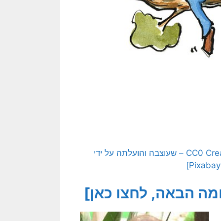
[התמונה המקורית היא תמונה חופשית – CC0 Creative Commons – שעוצבה והועלתה על ידי
ה הבאה, לחצו כאן]