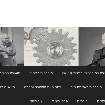
ם במורכבות ובניהול (WIKI)
מורכבות בניהול
מושגים בביטחון ל
מורכבות באכיפת חוק
כתב העת משטרה וחברה
מושגים בחינוך
פרים
קורסים
פרקי לימוד
צור קשר