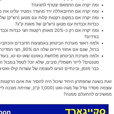
ומה יקרה אם החמאס יצטרף לחגיגה?
ומה יקרה אם החיזבאללה ירד מהגדר וימטיר עלינו את מ
ומה יקרה אם במקום רקטות קלות עם מטען (רש"ק) של עש
כבדות וכבדות עם מטען (רש"ק) של מאות ק"ג?
ומה יקרה אם רק כ-20% מאותן רקטות חצי 
בודדים?
ולמה ראשי מערכת הביטחון באמצעות הדוברים והכתבים
ברזל, שגם אם אחוזי היירוט שלה הם 90%, חצי המדינה משותקת?
ולמה מערכת הביטחון מלחשת באוזננו שאו-טו-טו, בעוד ש
פטנטים? לייזר חשמלי/ סיבים, שלא יוכל לטפל במבול הא
כבר מזמן, ובינתיים הגיעו לעוצמה של עשרות קילו-ואטים בלבד 
זאת בשעה שהפתרון היחיד שיכול היה להסיר את איום הרקטות
עוצמה מסדר גודל של מגה-ואט (1,000 ק
ממשיכים להתעלם ממנה?