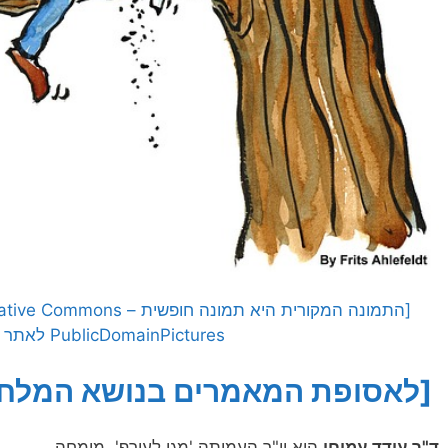
PublicDomainPictures לאתר Pixabay]
[לאסופת המאמרים בנושא המלחמ
ד"ר עודד עמיחי
הוא יו"ר העמותה 'מגן לעורף', מומחה