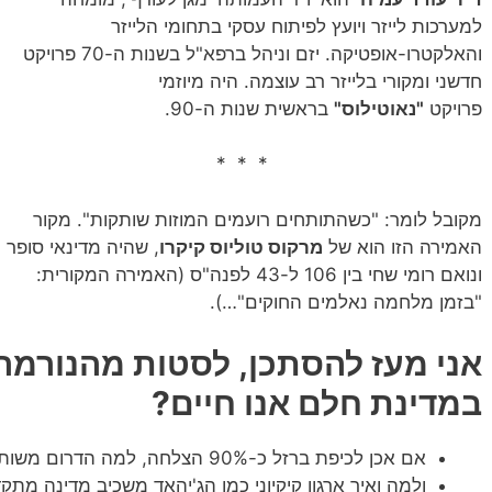
למערכות לייזר ויועץ לפיתוח עסקי בתחומי הלייזר
והאלקטרו-אופטיקה. יזם וניהל ברפא"ל בשנות ה-70 פרויקט
חדשני ומקורי בלייזר רב עוצמה. היה מיוזמי
פרויקט
"נאוטילוס"
בראשית שנות ה-90.
* * *
מקובל לומר: "כשהתותחים רועמים המוזות שותקות". מקור
האמירה הזו הוא של
מרקוס טוליוס קיקרו
, שהיה מדינאי סופר
ונואם רומי שחי בין 106 ל-43 לפנה"ס (האמירה המקורית:
"בזמן מלחמה נאלמים החוקים"…).
אני מעז להסתכן, לסטות מהנורמה
במדינת חלם אנו חיים?
אם אכן לכיפת ברזל כ-90% הצלחה, למה הדרום משותק?
ולמה ואיך ארגון קיקיוני כמו הג'יהאד משכיב מדינה מתק