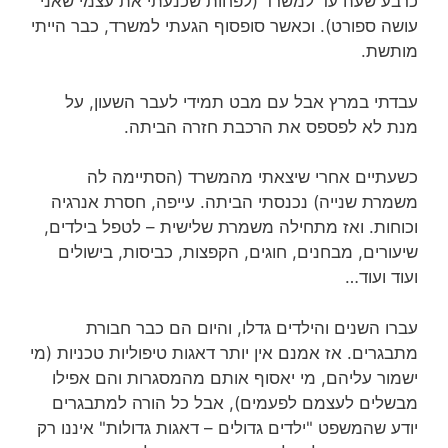
כרבע שעה עד למשרד (לפחות שכנעתי את עצמי שאני
עושה ספורט). וכאשר סופסוף הגעתי למשרד, כבר הייתי
מותשת.
עבדתי במרץ אבל עם מבט תמידי לעבר השעון, על
מנת לא לפספס את הרכבת חזרה הביתה.
כשעתיים אחרי שיצאתי מהמשרד (הסתיימה לה
משמרת שנייה) נכנסתי הביתה. עייפה, חסרת אנרגיה
וכוחות. ואז מתחילה משמרת שלישית – לטפל בילדים,
שיעורים, מבחנים, חוגים, הקפצות, כביסות, בישולים
ועוד ועוד…
עברו השנים והילדים גדלו, והיום הם כבר חבורת
מתבגרים. אז אמנם אין יותר דאגות טיפוליות טכניות (מי
ישמור עליהם, מי יאסוף אותם מהמסגרות והם אפילו
מבשלים לעצמם לפעמים), אבל כל הורה למתבגרים
יודע שהמשפט "ילדים גדולים – דאגות גדולות" איננו רק