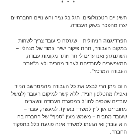
* * *
השינויים הטכנולוגיים, הגלובליזציה והשינויים החברתיים
יצרו מהפכה בשוק העבודה.
ה
פרדיגמה
הניהולית – שגרסה כי עובד צריך לשהות
במקום העבודה, תחת פיקוח ישיר וצמוד של מנהליו –
השתנתה; ואנו עדים ליותר ויותר מקומות עבודה,
המאפשרים לעובדיהם לעבוד מהבית ולא מ"אתר
העבודה המרכזי".
היום ניתן הרי לבצע את כל העבודה מהממחשב הנייד
ואפילו מהטלפון הנייד, ללא קשר למיקום העובד (למשל
עובדים שטסים לחו"ל במסגרת העבודה ונשארים
מחוברים און ליין למשרד בארץ). למעשה, עובד –
שעובד מהבית – משמש מעין "סניף" של החברה בה
הוא עובד; ואי הגעתו למשרד אינה פוגעת כלל בתפקוד
החברה.