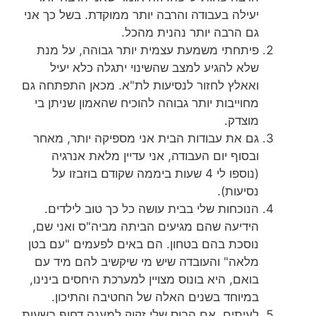
יעילה בעבודה והרבה יותר ממוקדת. בשל כך אני
גם הרבה יותר נהנית מהכל.
פיתחתי משמעת עצמית יותר גבוהה, על מנת
שלא להגיע למצב שהשינוי יתגלה כלא יעיל
ואאלץ לחזור לנסיעות לת"א. מכאן התפתחה גם
מחוייבות יותר גבוהה להוכיח שהאמון שניתן בי
מוצדק.
גם את עבודות הבית אני מספיקה יותר, מאחר
ובסוף יום העבודה, אני עדיין מלאת אנרגיה
(נוספו לי 4 שעות ביממה שקודם בוזבזו על
נסיעות).
הנוכחות שלי בבית עושה כל כך טוב לילדים.
הידיעה שהם מגיעים הביתה מביה"ס ואני שם,
נוסכת בהם בטחון. הם באים לפעמים "עם בטן
מלאה" והעובדה שיש מי שיקשיב להם מיד עם
בואם, היא בונוס מצויין למערכת היחסים בינינו,
במיוחד בשנים האלה של החטיבה והתיכון.
לעיתים, אם הבוס שלי זקוק למענה דחוף בשעות