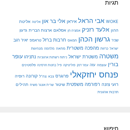
תגיות
אבי הראל
אלי בר און
איראן
WOKE
אליטת
אליטה
אלעד רזניק
ההון
אסלאם
ארצות הברית
גדעון
אמציה חן
גרשון הכהן
חרבות ברזל
יאיר רגב
שניר
טראמפ
חמאס
מהפכה משטרית
מנהיגות
ישראל
כרזות
מחאה
מלחמה
משטרה
עופר
משטרת ישראל
נתניהו
ניתוח רשתות ארגוניות
בורין
עוצמה
עזה
פלסטינים
עמר דנק
פוליטיקה
פיל בחנות חרסינה
פנחס יחזקאלי
קורונה
פרוגרס
רוסיה
צה"ל
צבא
רפורמה משפטית
רועי צזנה
שיטור
תהילים
שרית אונגר משיח
תרבות ארגונית
חיפוש