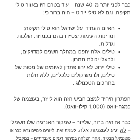
כבר לפני יותר מ-40 שנה – עוד בטרם היו באזור טילי
תקיפה, וגם לא טילי יירוט – היה ברור כי:
האיום העתידי על ישראל הוא טילי תקיפה;
ומדינות העימות יצטיידו בהם בכמויות הולכות
וגדלות.
טילים אלה יהפכו במהלך השנים למדויקים;
ולבעלי יכולת תמרון.
טילי יירוט לא יהוו פתרון לאיומים של מסות של
טילים, ולו משיקולים כלכליים, ללא תלות
בתחכום הטכנולוגי.
הפתרון היחיד למצב הביש הזה הוא לייזר, בעוצמה של
כמגה-וואט (1,000 קילו-וואט).
כבר אז היה ברור, שלייזר – שמקור האנרגיה שלו חשמלי
–
לא
יגיע לעוצמות אלה.
לעומת זאת, לייזרים כימיים נראו כבר אז
פוטנציאל מבטיח, אחרי הצלחה בפיתוח דגמים מעבדתיים – במקביל