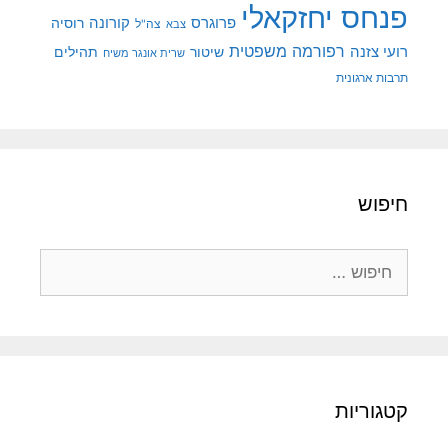
פנחס יחזקאלי
קורונה
פרוגרס
רוסיה
צה"ל
צבא
רפורמה משפטית
רועי צזנה
שיטור
תהילים
שרית אונגר משיח
תרבות ארגונית
חיפוש
חיפוש:
קטגוריות