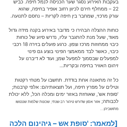
בעקבות האירוע נסגר שער הכניסה לנמל חיפה. כביש
22 – ממחלף חירם לכיוון רחוב אופיר בחיפה, שהוא
עורק מרכזי, שמחבר בין חיפה לקריות – נחסם לתנועה.
כוחות ההצלה הבהירו כי מדובר באירוע בקנה מידה גדול
מאוד, שעל מנת להתגבר עליו, נדרש סיוע של כוחות
כיבוי ממחוזות מרכז וצפון. כרגע פועלים בזירה 18 רכבי
כיבוי, כאשר לבד ממאמצי הפינוי בוצע גם פינוי
למפעלים שבסמוך למפעל שמן; ועוד לא דיברנו על
זיהום האוויר בחיפה ובקריות…
כל זה מתאונה אחת בודדת. תחשבו על מטחי רקטות
וטילים על מפרץ חיפה, ועל תוצאותיהם: אלפי קרבנות;
'סופת אש', שאוחזת באזור ימים ומכלה הכל, ללא יכולת
לכבותה;
אזור אסון שדורש טיהור רב-שנתי;
שכונות שלמות שננטשו
מתושביהן…
[למאמר: 'סופת אש – גיהינום הלכה