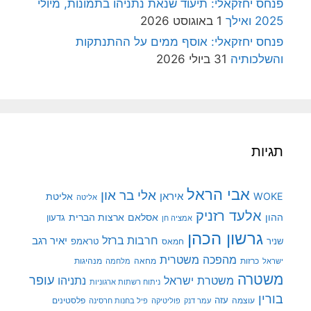
פנחס יחזקאלי: תיעוד שנאת נתניהו בתמונות, מיולי
2025 ואילך
1 באוגוסט 2026
פנחס יחזקאלי: אוסף ממים על ההתנתקות
והשלכותיה
31 ביולי 2026
תגיות
אבי הראל
אלי בר און
איראן
WOKE
אליטת
אליטה
אלעד רזניק
ההון
אסלאם
ארצות הברית
גדעון
אמציה חן
גרשון הכהן
חרבות ברזל
יאיר רגב
שניר
טראמפ
חמאס
מהפכה משטרית
מנהיגות
ישראל
כרזות
מחאה
מלחמה
משטרה
עופר
משטרת ישראל
נתניהו
ניתוח רשתות ארגוניות
בורין
עוצמה
עזה
פלסטינים
עמר דנק
פוליטיקה
פיל בחנות חרסינה