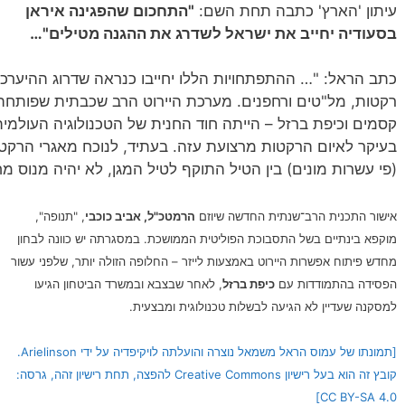
עיתון 'הארץ' כתבה תחת השם:
"התחכום שהפגינה איראן
בסעודיה יחייב את ישראל לשדרג את ההגנה מטילים"…
כתב הראל: "… ההתפתחויות הללו יחייבו כנראה שדרוג ההיערכו
רקטות, מל"טים ורחפנים. מערכת היירוט הרב שכבתית שפותחה 
קסמים וכיפת ברזל – הייתה חוד החנית של הטכנולוגיה העולמי
בעיקר לאיום הרקטות מרצועת עזה. בעתיד, לנוכח מאגרי הרקט
(פי עשרות מונים) בין הטיל התוקף לטיל
המגן, לא יהיה מנוס מ
אישור התכנית הרב־שנתית החדשה שיוזם
הרמטכ"ל, אביב כוכבי
, "תנופה",
מוקפא בינתיים בשל התסבוכת הפוליטית הממושכת. במסגרתה יש כוונה לבחון
מחדש פיתוח אפשרות היירוט באמצעות לייזר – החלופה הזולה יותר, שלפני עשור
הפסידה בהתמודדות עם
כיפת ברזל
, לאחר שבצבא ובמשרד הביטחון הגיעו
למסקנה שעדיין לא הגיעה לבשלות טכנולוגית ומבצעית.
[תמונתו של עמוס הראל משמאל נוצרה והועלתה לויקיפדיה על ידי Arielinson.
קובץ זה הוא בעל רישיון Creative Commons להפצה, תחת רישיון זהה, גרסה:
CC BY-SA 4.0]