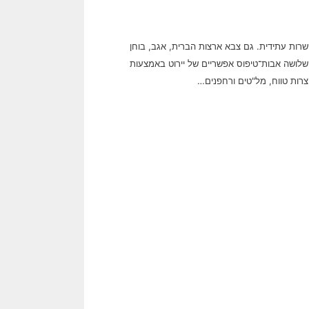
ות עתידית. גם צבא ארצות הברית, אגב, בוחן
מים אלה פתרונות בתחום הלייזר. הכוונה האמריקאית היא להציב עד שנת 2023 שלושה אבות־טיפוס אפשריים של יירוט באמצעות
צרות טווח, מל"טים ורחפנים…