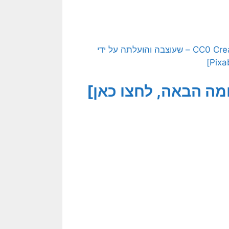
[התמונה המקורית היא תמונה חופשית – CC0 Creative Commons – שעוצבה והועלתה על ידי
ה הבאה, לחצו כאן]