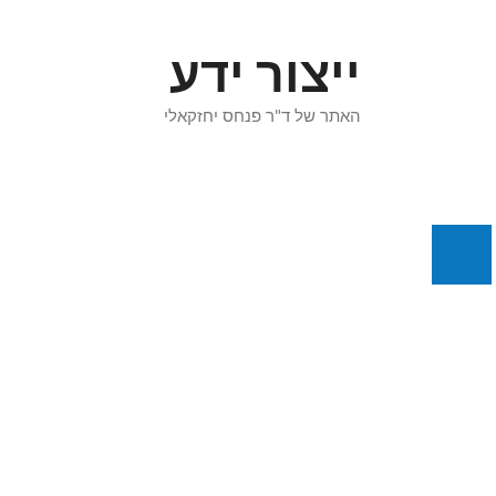
דלג
תוכן
ייצור ידע
האתר של ד"ר פנחס יחזקאלי