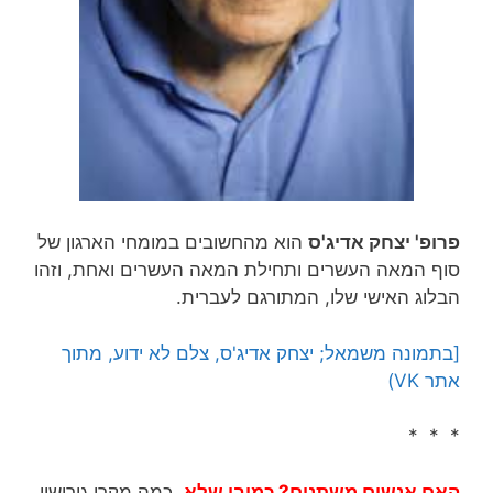
פרופ' יצחק אדיג'ס
הוא מהחשובים במומחי הארגון של
סוף המאה העשרים ותחילת המאה העשרים ואחת, וזהו
הבלוג האישי שלו, המתורגם לעברית.
[בתמונה משמאל; יצחק אדיג'ס, צלם לא ידוע, מתוך
אתר VK)
* * *
האם אנשים משתנים? כמובן שלא
. כמה מקרי גירושין