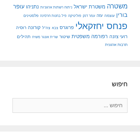
משטרה
עופר
משטרת ישראל
נתניהו
ניתוח רשתות ארגוניות
בורין
עוצמה
עזה
פלסטינים
עמר דנק
פוליטיקה
פיל בחנות חרסינה
פנחס יחזקאלי
קורונה
פרוגרס
רוסיה
צה"ל
צבא
רפורמה משפטית
רועי צזנה
שיטור
תהילים
שרית אונגר משיח
תרבות ארגונית
חיפוש
חיפוש: