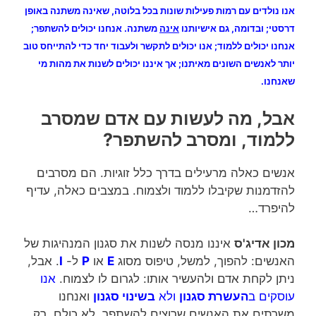
אנו נולדים עם רמות פעילות שונות בכל בלוטה, שאינה משתנה באופן
דרסטי; ובדומה, גם אישיותנו
אינה
משתנה. אנחנו יכולים להשתפר;
אנחנו יכולים ללמוד; אנו יכולים לתקשר ולעבוד יחד כדי להתייחס טוב
יותר לאנשים השונים מאיתנו; אך איננו יכולים לשנות את מהות מי
שאנחנו.
אבל, מה לעשות עם אדם שמסרב
ללמוד, ומסרב להשתפר?
אנשים כאלה מרעילים בדרך כלל זוגיות. הם מסרבים
להזדמנות שקיבלו ללמוד ולצמוח. במצבים כאלה, עדיף
להיפרד…
מכון אדיג'ס
איננו מנסה לשנות את סגנון המנהיגות של
האנשים: להפוך, למשל, טיפוס מסוג
E
או
P
ל-
I
. אבל,
ניתן לקחת אדם ולהעשיר אותו: לגרום לו לצמוח.
אנו
עוסקים ב
העשרת סגנון
ולא
בשינוי סגנון
ואנחנו
משרתים את האנשים שרוצים להשתפר. לא כולם, רק