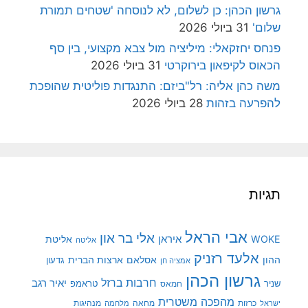
גרשון הכהן: כן לשלום, לא לנוסחה 'שטחים תמורת
שלום'
31 ביולי 2026
פנחס יחזקאלי: מיליציה מול צבא מקצועי, בין סף
הכאוס לקיפאון בירוקרטי
31 ביולי 2026
משה כהן אליה: רל"ביזם: התנגדות פוליטית שהופכת
להפרעה בזהות
28 ביולי 2026
תגיות
אבי הראל
אלי בר און
איראן
WOKE
אליטת
אליטה
אלעד רזניק
ההון
אסלאם
ארצות הברית
גדעון
אמציה חן
גרשון הכהן
חרבות ברזל
יאיר רגב
שניר
טראמפ
חמאס
מהפכה משטרית
מנהיגות
ישראל
כרזות
מחאה
מלחמה