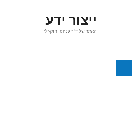
דלג
תוכן
ייצור ידע
האתר של ד"ר פנחס יחזקאלי