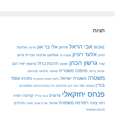
תגיות
אבי הראל
אלי בר און
איראן
WOKE
אליטת
אליטה
אלעד רזניק
ההון
אסלאם
ארצות הברית
גדעון
אמציה חן
גרשון הכהן
חרבות ברזל
יאיר רגב
שניר
טראמפ
חמאס
מהפכה משטרית
מנהיגות
ישראל
כרזות
מחאה
מלחמה
משטרה
עופר
משטרת ישראל
נתניהו
ניתוח רשתות ארגוניות
בורין
עוצמה
עזה
פלסטינים
עמר דנק
פוליטיקה
פיל בחנות חרסינה
פנחס יחזקאלי
קורונה
פרוגרס
רוסיה
צה"ל
צבא
רפורמה משפטית
רועי צזנה
שיטור
תהילים
שרית אונגר משיח
תרבות ארגונית