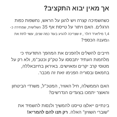
אך מאין יבוא התקציב?
כשהשמיכה קצרה ויש להגן על הראש, נחשפות כפות
הרגלים. האם ויתור על טייסת אף 35
,
שמחירה כ-
השלישית
1,4 מיליארד דולר , זו שצריכה להגיע בעוד כמה שנים, עשוי לתת את
מענה הכספי?
ה
חייבים להשלים ולהפנים את המהפך התודעתי כי
מלחמות העתיד יתבססו על טק"ק וכטב"מ, ולא רק על
מטוסי קרב יקרים ומאוישים. באיראן בחיזבאללה,
בחמאס ובסוריה הפנימו זאת זה מכבר.
האם הממשלה, חיל האוויר, המטכ"ל, משרדי הביטחון
והאוצר יתמכו בצעדים הנדרשים?
בינתיים ייאלצו טייסנו להמשיך ולנסות להשמיד את
"שוברי השוויון" האלה.
רק תנו להם להמריא!