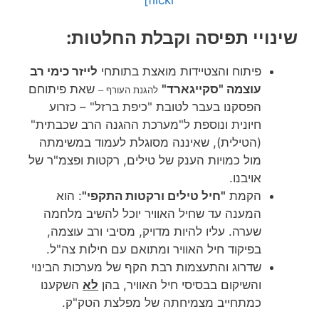
שינויי תפיסה וקבלת החלטות:
פיתוח והצטיידות מואצת בתותחי
לייזר כימי רב
עוצמה "סקייגארד"
שאת פיתוחם
להגנת העורף –
הפסקנו בעבר לטובת "כיפת ברזל" – כזרוע
חיונית ונוספת ל"מערכת ההגנה הרב שכבתית"
(הטילית), שאיננה מסוגלת לעמוד במשימתה
מול כמויות הענק של טילים, רקטות ופצמ"ר של
אויבנו.
הקמת
"חיל טילים ורקטות התקפי"
: הוא
המענה עד שחיל האוויר יוכל להשיב מלחמה
שערה. עליו להיות מדויק, מסיבי ורב עוצמה,
בפיקוד חיל האוויר ומתואם עם חילות צה"ל.
שדרוג והתעצמות רבת הקף של מערכות הבינוי
והשיקום בבסיסי חיל האוויר, בהן
לא
השקענו
כמתחייב מצמיחתה של מפלצת הטק"ק.