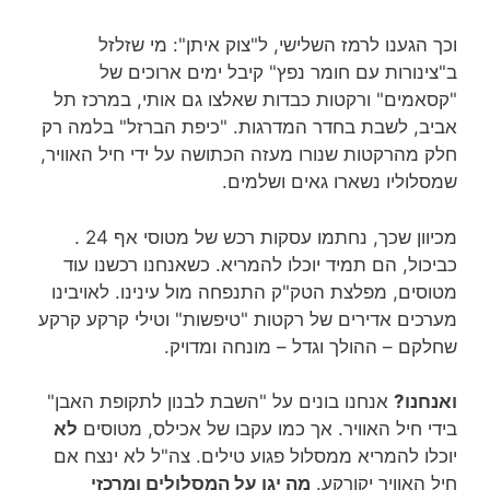
וכך הגענו לרמז השלישי, ל"צוק איתן": מי שזלזל
ב"צינורות עם חומר נפץ" קיבל ימים ארוכים של
"קסאמים" ורקטות כבדות שאלצו גם אותי, במרכז תל
אביב, לשבת בחדר המדרגות. "כיפת הברזל" בלמה רק
חלק מהרקטות שנורו מעזה הכתושה על ידי חיל האוויר,
שמסלוליו נשארו גאים ושלמים.
מכיוון שכך, נחתמו עסקות רכש של מטוסי אף 24 .
כביכול, הם תמיד יוכלו להמריא. כשאנחנו רכשנו עוד
מטוסים, מפלצת הטק"ק התנפחה מול עינינו. לאויבינו
מערכים אדירים של רקטות "טיפשות" וטילי קרקע קרקע
שחלקם – ההולך וגדל – מונחה ומדויק.
ואנחנו?
אנחנו בונים על "השבת לבנון לתקופת האבן"
בידי חיל האוויר. אך כמו עקבו של אכילס, מטוסים
לא
יוכלו להמריא ממסלול פגוע טילים. צה"ל לא ינצח אם
חיל האוויר יקורקע.
מה יגן על המסלולים ומרכזי