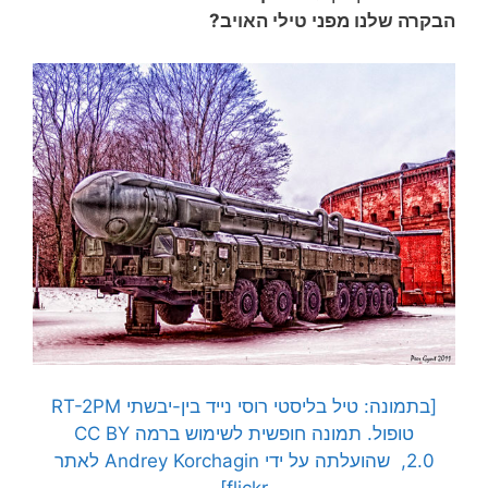
הבקרה שלנו מפני טילי האויב?
[בתמונה: טיל בליסטי רוסי נייד בין-יבשתי RT-2PM
טופול. תמונה חופשית לשימוש ברמה CC BY
2.0, שהועלתה על ידי Andrey Korchagin לאתר
flickr]