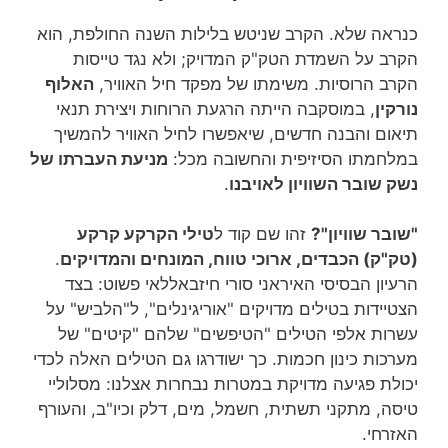
כנראה שלא. הקרב שניטש בלילות השנה החולפת, הוא
הקרב על השמדת הטק"ק המדויק; ולא נגד טייסות
הקרב הרוסיות. משימתו של מפקד חיל האוויר,
האלוף
נורקין
, במוסקבה הייתה הרגעת הרוחות ויצירת תנאי
תיאום והבנה חדשים, שיאפשרו לחיל האוויר להמשיך
במלחמתו הסיזיפית והחשובה מכל:
מניעת העברתו של
נשק שובר השוויון לאויבנו
.
"שובר שוויון"?
זהו שם קוד ל
טילי הקרקע קרקע
(טק"ק) הכבדים, ארוכי טווח, המונחים והמדויקים
.
הרעיון הבסיסי האיראני סורי חיזבאללאי פשוט: בצד
הצטיידות בטילים מדויקים "אוריגינלים", ל"הלביש" על
עשרות אלפי הטילים "הטיפשים" שלהם "קיטים" של
מערכות כינון חכמות. כך ישודרגו גם הטילים האלה לכדי
יכולת פגיעה מדויקת במטרות נבחרות אצלנו: מסלוליי
טיסה, מתקני תשתית, חשמל, מים, דלק וכיו"ב, והעורף
האזרחי.