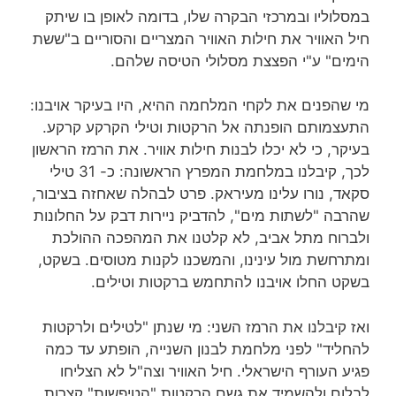
במסלוליו ובמרכזי הבקרה שלו, בדומה לאופן בו שיתק
חיל האוויר את חילות האוויר המצריים והסוריים ב"ששת
הימים" ע"י הפצצת מסלולי הטיסה שלהם.
מי שהפנים את לקחי המלחמה ההיא, היו בעיקר אויבנו:
התעצמותם הופנתה אל הרקטות וטילי הקרקע קרקע.
בעיקר, כי לא יכלו לבנות חילות אוויר. את הרמז הראשון
לכך, קיבלנו במלחמת המפרץ הראשונה: כ- 31 טילי
סקאד, נורו עלינו מעיראק. פרט לבהלה שאחזה בציבור,
שהרבה "לשתות מים", להדביק ניירות דבק על החלונות
ולברוח מתל אביב, לא קלטנו את המהפכה ההולכת
ומתרחשת מול עינינו, והמשכנו לקנות מטוסים. בשקט,
בשקט החלו אויבנו להתחמש ברקטות וטילים.
ואז קיבלנו את הרמז השני: מי שנתן "לטילים ולרקטות
להחליד" לפני מלחמת לבנון השנייה, הופתע עד כמה
פגיע העורף הישראלי. חיל האוויר וצה"ל לא הצליחו
לבלום ולהשמיד את גשם הרקטות "הטיפשות" קצרות