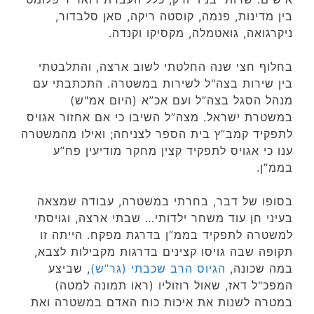
בין מדינות, פנמה, קוסטה ריקה, סאן סלבדור,
ניקרגואה, גואטמלה, מקסיקו וקנדה.
בחלוף חצי שנה החלטתי לשוב ארצה, והתלבטתי
בין שירות בצה"ל לשירות במשטרה. התכתבתי עם
מנהל הסגל בצה”ל ועם אכ”א (היום אמ"ש)
במשטרת ישראל. מצה”ל השיבו כי אם אחזור אגויס
לתפקיד קמב”ץ בית הספר לצניחה; ואילו מהמשטרה
ענו כי אגויס לתפקיד קצין מחקר מודיעין פח”ע
בממ”ן.
בסופו של דבר, בחרתי במשטרה, עבודה שמצאה
בעיני חן עוד משחר ילדותי… שבתי ארצה, וגויסתי
למשטרה לתפקיד בממ”ן בדרגת מפקח. הייתה זו
תקופה שבה גויסו קצינים בדרגות מקבילות לצבא,
במה שכונה,
הגיוס הרב שכבתי (גר”ש)
, שביצע
המפכ"ל דאז, שאול רוזוליו (ראו תמונה למטה)
במטרה לשנות את איכות כוח האדם במשטרה ואת