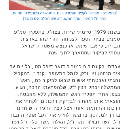
[בתמונה: המכללה לקציני משטרה היום. התפאורה השתפרה. מה עם
המהות? המקור: אתר המשטרה. שם הצלם אינו מוזכר]
בשנת 1979, סיימתי שירות בצה”ל בתפקיד סמ”פ
סמנים בבית הספר לצניחה. הורי שהו בארצות
הברית, כי אבי שימש אז כנציג משטרת ישראל.
טסתי לביקור שהתארך לחצי שנה.
עבדתי בקונסוליה כמוביל דואר דיפלומטי, כל יום על
ציר מנהטן ניו יורק, לנמל התעופה “קנדי”. במקביל
נהגתי ואבטחתי אישים שבאו לביקור כמו, ראש
הממשלה יצחק רבין ז”ל, שלהפתעתי הרבה, הגיע
בגפו אחרי תפקיד ראש הממשלה, ללא מאבטח.
הוצאתי אותו מהתור לבדיקת דרכונים, לקחתי את
דרכונו והחתמתי אותו אצל קצין ההגירה. שוחחנו
בדרך למנהטן. בהמשך לוויתי את הגב’ אופירה נבון
ז”ל, השר זבולון המר ז”ל, האלוף משה פלד ז”ל ועוד
אישים. שרותי בניו יורק, כלל העברת דואר דיפלומטי