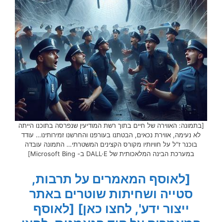
[בתמונה: האווירה של חיים בתוך רשת המודיעין שנפרסה בתוכנו הייתה
לא נעימה, אווירת נכאים, הבטתנו בעורפנו והחרשנו זמירותינו… עודד
בוכנר ז"ל על חוויותיו מקורס הקצינים המשטרתי… התמונה עובדה
במערכת הבינה המלאכותית של DALL·E ב- Microsoft Bing]
[לאוסף המאמרים על תרבות,
סטייה ושחיתות שוטרים באתר
ייצור ידע', לחצו כאן]
[לאוסף