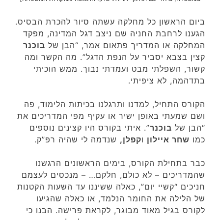
ביום הראשון כל מחלקה עשתה סיור להכרת הבסיס.
הגענו לרחבת החניה שם ניצב דגל המדינה, מפקד
המחלקה או המדריך פתאום אמר, “הבן של
בוכנר
קצין בצבא יסביר על הנפת הדגל”. מה הקשר ומה
קשור, השפלתי מבט ועמדתי נבוך. ממש הוכיתי
בתדהמה, לא ציפיתי.
הקורס התחיל, למדנו ותרגלנו בכיתות הלימוד, פה
ושם שמעתי באופן ישיר או עקיף מפי המדריכים את
“הבן של
בוכנר
”. איתי בקורס היו קצינים נוספים
כמו
שחר איילון
ו
קפלן,
שנדמה לי שהיה רפ”ק.
כבר בתחילת הקורס, בימים הראשונים הרגשנו
שהמדריכים – לא כולם, חלקם… – מנכסים לעצמם
חניכים “קשיי יום”, כאלה ששיננו עד השעות הקטנות
של הלילה את החומר הנלמד, או כאלה שהגיעו
לקורס בגיל מאוד מבוגר, לקראת פרישה. הבנו כי