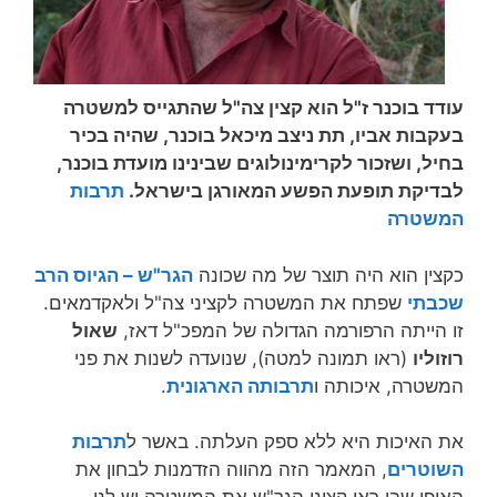
עודד בוכנר ז"ל הוא קצין צה"ל שהתגייס למשטרה
בעקבות אביו, תת ניצב מיכאל בוכנר, שהיה בכיר
בחיל, ושזכור לקרימינולוגים שבינינו מועדת בוכנר,
לבדיקת תופעת הפשע המאורגן בישראל.
תרבות
המשטרה
כקצין הוא היה תוצר של מה שכונה
הגר"ש – הגיוס הרב
שכבתי
שפתח את המשטרה לקציני צה"ל ולאקדמאים.
זו הייתה הרפורמה הגדולה של המפכ"ל דאז,
שאול
רוזוליו
(ראו תמונה למטה), שנועדה לשנות את פני
המשטרה, איכותה ו
תרבותה הארגונית
.
את האיכות היא ללא ספק העלתה. באשר ל
תרבות
השוטרים
, המאמר הזה מהווה הזדמנות לבחון את