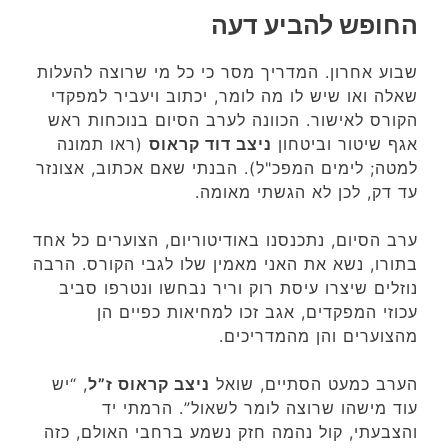
החופש להביע דעה
שבוע אחרון. המדריך מסר כי כל מי שרוצה להעלות
שאלה ואו שיש לו מה לומר, יכתוב ויעביר למפקדי
הקורס לאישור. הכוונה לערב הסיום בנוכחות ראש
אגף שיטור וביטחון
ניצב דוד קראוס
(ראו תמונה
למטה; לימים המפכ"ל). הבנתי שאם אכתוב, אצונזר
עד דק, לכן לא הגשתי מאומה.
ערב הסיום, נתכנסנו באודיטוריום, הצוערים כל אחד
בתורו, נשא את האני מאמין שלו לגבי הקורס. הרבה
נוזלים שיצרו עיסת רוק וריר נבחשו ונטרפו סביב
עכוזי המפקדים, אגב זכו למחיאות כפיים הן
מהצוערים והן מהמדריכים.
הערב כמעט הסתיים, שואל
ניצב קראוס ז”ל
, “יש
עוד מישהו שרוצה לומר לשאול”. הרמתי יד
והצבעתי, קול נהמה חזק נשמע ברחבי האולם, כזה