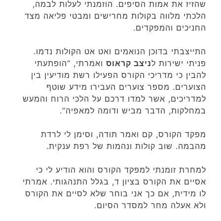
שהזיז את אמות הסיפים. הוזמנתי לעלות לבמה,
הלכתי מלווה בקולות מחרישים ומבטי פליאה מצד
החניכים והמפקדים.
התייצבתי בדוכן הנואמים ואט אט הקולות נדמו.
פניתי ישירות ל
ניצב קראוס
ואמרתי, “הופתעתי
להבין כי מדריכי הקורס הפעילו רשת מודיעין בין
הצוערים. מספר צוערים העבירו מידע שוטף
למדריכים, אשר למדו דרכם על הלכי הרוח והמעש
במחלקות, הדבר מביש ודומה למאפיה”.
מפקד הקורס, קם ואמר תודה, וסימן לי לרדת
מהבמה. שוב קולות ונהמות של רפת ענקית.
למחרת זומנתי למפקד הקורס והוא הודיע לי כי
אסיים את הקורס בציון ד, בגלל התנהגותי. אמרתי
לו מידית, אם כך אני בוחר שלא לסיים את הקורס
ולא אעלה מחר למסדר הסיום.