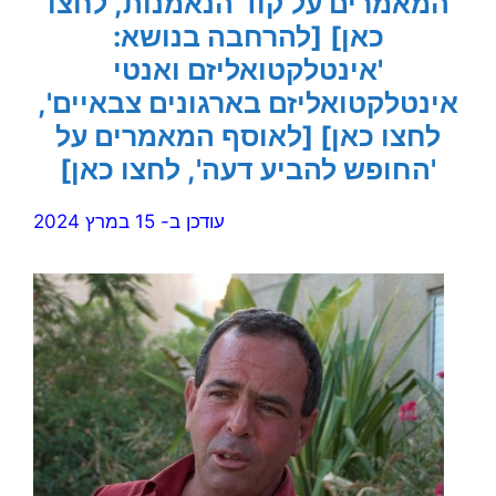
המאמרים על קוד הנאמנות, לחצו
כאן]
[להרחבה בנושא:
'אינטלקטואליזם ואנטי
אינטלקטואליזם בארגונים צבאיים',
לחצו כאן]
[לאוסף המאמרים על
'החופש להביע דעה', לחצו כאן]
עודכן ב- 15 במרץ 2024