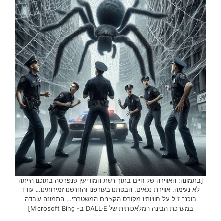
[בתמונה: האווירה של חיים בתוך רשת המודיעין שנפרסה בתוכנו הייתה
לא נעימה, אווירת נכאים, הבטתנו בעורפנו והחרשנו זמירותינו… עודד
בוכנר ז"ל על חוויותיו מקורס הקצינים המשטרתי… התמונה עובדה
במערכת הבינה המלאכותית של DALL·E ב- Microsoft Bing]