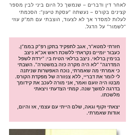
לאחר דין ודברים – שנמשך כל היום ביני לבין מספר
קצינים בקורס – נעשתה “עסקת טיעון”: הסכמתי
לעלות למסדר אך לא לצעוד, הוצבתי עם תמ”ק עוזי
“לשמור” על הדגל.
חזרתי למטא”ר, אגב לתפקיד בתקן רפ”ק בממ”ן. 
כעבור יומיים נקראתי ללשכת ראש אכ”א ניצב 
בנימין ברלאי. ניצב ברלאי הטיח בי: “ירדת לשפל 
המדרגה” “לא היה מקרה כזה במשטרה”. השבתי 
כי אמרתי מה שאמרתי, נוכח האפשרות שניתנה 
לי לומר את דבריי, ללא צנזורה של מפקדת הקורס. 
מבטו היה זועם ואמר, אני מורה לעכב את קידומך 
בדרגה למשך שנה. קמתי הצדעתי ויצאתי 
מלשכתו.
יצאתי זקוף וגאה, שלם הייתי עם עצמי, אז והיום, 
אודות שאמרתי.