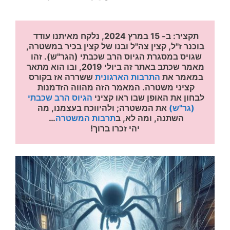
תקציר: ב- 15 במרץ 2024, נלקח מאיתנו עודד 
בוכנר ז"ל, קצין צה"ל ובנו של קצין בכיר במשטרה, 
שגויס במסגרת הגיוס הרב שכבתי (הגר"ש). זהו 
מאמר שכתב באתר זה ביולי 2019, ובו הוא מתאר 
במאמר את 
התרבות הארגונית
 ששררה אז בקורס 
קציני משטרה. המאמר הזה מהווה הזדמנות 
לבחון את האופן שבו ראו קציני 
הגיוס הרב שכבתי 
(גר"ש)
את המשטרה; ולהיווכח בעצמנו, מה 
השתנה, ומה לא, ב
תרבות המשטרה
… 
יהי זכרו ברוך!