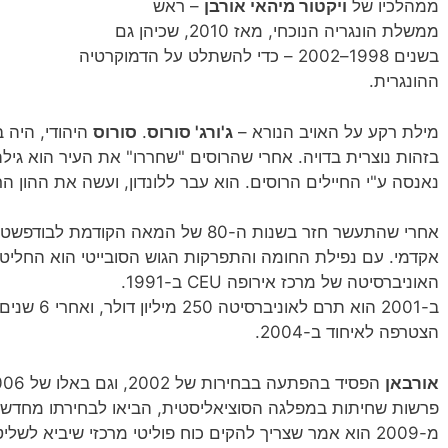
ממהלכיו של
ויקטור מיהאי אורבן
– ראש
ממשלת הונגריה הנוכחי, מאז 2010, שכיהן גם
בשנים 1998–2002 – כדי להשתלט על הדמוקרטיה
ההונגרית.
מילת רקע על האויב הנורא –
ג'ורג' סורוס
.
סורוס
בזהות נוצרית בדויה. אחרי שהרוסים "שחררו" את העיר הוא גיל
נאנסה ע"י החיילים הרוסים. הוא עבר ללונדון, ועשה את ההון ה
אחרי שהתעשר חזר בשנות ה-80 של המאה ה
אקדמי. עם נפילת החומה והתפרקות הגוש הסובייטי הוא החליט 
האוניברסיטה של מרכז אירופה CEU ב-1991.
ב-2001 הוא ת
הצטרפה לאיחוד ב-2004.
אורבאן
פרשות שחיתות במפלגה הסוציאליסטית, הביאו לבחירתו מחדש
מ-2009 הוא אמר שצריך להקים כוח פוליטי מרכזי שיביא לשליטת השמרנים ב-20-15 השנה הקרובות.