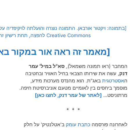
Creative Commons להפצה, תחת רישיון זהה, גרסה: CC BY 4.0]
[מאמר זה ראה אור במקור בא
המחבר (ראו תמונה משמאל),
סא"ל במיל' עמר
דנק
, עשה את שירותו הצבאי בחיל האוויר ובחטיבה
ה
אסטרטגית
באג"ת. הוא מהנדס מערכות מידע,
מוסמך ביחסים בין לאומיים מטעם אוניברסיטת חיפה.
מרתוניסט…
[לאתר של עמר דנק, לחצו כאן]
* * *
לאחרונה פורסמה
כתבת עומק
ב'אטלנטיק' על חלק