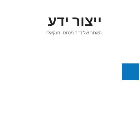
דלג
תוכן
ייצור ידע
האתר של ד"ר פנחס יחזקאלי