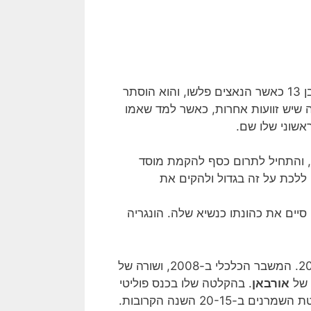
היהודי, היה בן 13 כאשר הנאצים פלשו, והוא הוסתר
ה שיש זוועות אחרות, כאשר למד שאמו
ראשוני שלו שם.
קודמת לבודפשט, והתחיל לתרום כסף להקמת מוסד
ללכת על זה בגדול ולהקים את
רם לאוניברסיטה 250 מיליון דולר, ואחרי 6 שנים סיים את כהונתו כנשיא שלה. הונגריה
הפסיד בהפתעה בבחירות של 2002, וגם באלו של 2006. המשבר הכלכלי ב-2008, ושורה של
 של
אורבאן
. בהקלטה שלו בכנס פוליטי