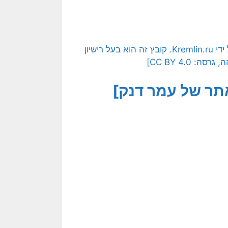
[בתמונה: ויקטור אורבאן. התמונה נוצרה והועלתה לויקיפדיה על ידי Kremlin.ru. קובץ זה הוא בעל רישיון
תר של עמר דנק]