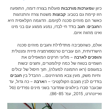
כיוון ש
מערכות מורכבות
פועלות בצורה דומה, התופעה
הזו קיימת גם בטבע:
קבוצות
משנות צורה והתנהגות
כאשר הם מזהים סכנה לקיומם. הדוגמה הקלאסית היא
ה
חגבים
:
חגב
בודד חי לבדו, נמנע ממגע עם בני מינו
ואינו מהווה איום.
אולם, כשהסביבה מתדלדלת וחגבים מזהים סכנה
הישרדותית, הם עוברים טרנספורמציה פיזית ומנטלית
ו
הופכים לארבה
– מליוני חרקים המאפילים את
השמיים בטווח של כמה קילומטרים, וחוצים יבשות
במעופם (ראו התמונה למעלה), תוך חיסול של יבולים
וחיות משק, מעין צבא מהגיהינום… ההבדל בין
חגבים
בודדים לבין מצבם הקולקטיבי – ה
ארבה
– כה גדול, עד
שבעבר סברו ביולוגים שמדובר בשני מינים נפרדים (סל
ואייזנהרט, 2015, עמ' 86-85).