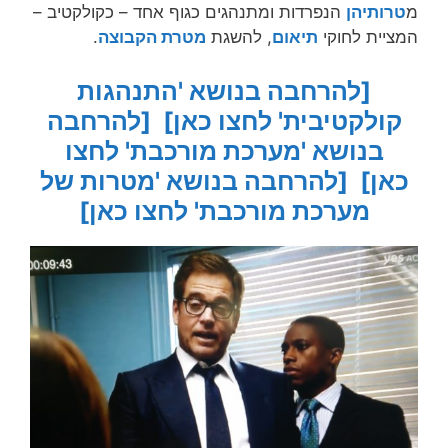
מ
טרותיהן
הנפרדות ומתנהגים כגוף אחד – כקולקטיב –
המציית לחוקי
תיאום
, להשגת
מטרת הקבוצה
.
[להרחבה בנושא 'התנהגות
קולקטיבית' לחצו כאן]
[להרחבה
בנושא 'מערכת מורכבת' לחצו
כאן]
[להרחבה בנושא 'מטרות של
מערכת מורכבת' לחצו כאן]