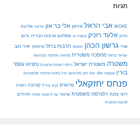
תגיות
אבי הראל
אלי בר און
איראן
WOKE
אליטת
אליטה
אלעד רזניק
ההון
אסלאם
ארצות הברית
גדעון
אמציה חן
גרשון הכהן
חרבות ברזל
יאיר רגב
שניר
טראמפ
חמאס
מהפכה משטרית
מנהיגות
ישראל
כרזות
מחאה
מלחמה
משטרה
עופר
משטרת ישראל
נתניהו
ניתוח רשתות ארגוניות
בורין
עוצמה
עזה
פלסטינים
עמר דנק
פוליטיקה
פיל בחנות חרסינה
פנחס יחזקאלי
קורונה
פרוגרס
רוסיה
צה"ל
צבא
רפורמה משפטית
רועי צזנה
שיטור
תהילים
שרית אונגר משיח
תרבות ארגונית