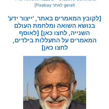
geralt לאתר Pixabay]
[לקובץ המאמרים באתר, 'ייצור ידע'
בנושא השואה ומלחמת העולם
השנייה, לחצו כאן]
[לאוסף
המאמרים על התעללות בילדים,
לחצו כאן]