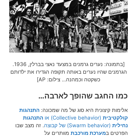
[בתמונה:
נערים גרמנים במצעד נאצי בברלין, 1936.
הגרמנים שהיו נערים באותה תקופה הגדירו את ילדותם
כשקטה וכמהנה…
צילום: AP]
כמו החגב שהופך לארבה…
אלימות קיצונית היא סוג של מה שמכונה:
התנהגות
קולקטיבית
(Collective behavior) או
התנהגות
נחילית
(Swarm behavior) של קבוצה
. זה מצב שבו
הפרטים ב
מערכת מורכבת
מוותרים על