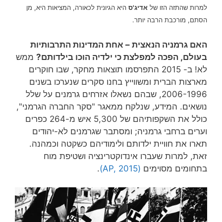
למרות שהתזה הזו של
אדיג'ס
היא הגיונית לכאורה, המציאות היא, מן
הסתם, מורכבת הרבה יותר.
האם גרמניה הנאצית – אחת המדינות התרבותיות
בעולם, הפכה למפלצת כי ילדיה הוכו בילדותם?
ממש
לא! ב- 2015 התפרסמו תוצאות מחקר, שבו חוקרים
מארצות הברית ומשווייץ בחנו סקרים שנערכו בשנים
2006-1996, שבהם נשאלו אזרחים גרמנים על שלל
נושאים. המידע, שנלקח ממאגר "סקר החברה הגרמני",
כולל את השקפותיהם של 5,300 איש מ-264 כפרים
וערים ברחבי גרמניה; ומסתבר שגרמנים לא-יהודים
תארו את חוויית ילדותם ולימודיהם כשקטה וכמהנה.
זאת, למרות שעברו אינדוקטרינציה ושטיפת מוח
בתחומים מסוימים
(AP, 2015)
.