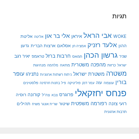
תגיות
אבי הראל
אלי בר און
איראן
WOKE
אליטת
אליטה
אלעד רזניק
ההון
אסלאם
ארצות הברית
גדעון
אמציה חן
גרשון הכהן
חרבות ברזל
יאיר רגב
שניר
טראמפ
חמאס
מהפכה משטרית
מנהיגות
ישראל
כרזות
מחאה
מלחמה
משטרה
עופר
משטרת ישראל
נתניהו
ניתוח רשתות ארגוניות
בורין
עוצמה
עזה
פלסטינים
עמר דנק
פוליטיקה
פיל בחנות חרסינה
פנחס יחזקאלי
קורונה
פרוגרס
רוסיה
צה"ל
צבא
רפורמה משפטית
רועי צזנה
שיטור
תהילים
שרית אונגר משיח
תרבות ארגונית