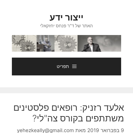
דלג
תוכן
ייצור ידע
האתר של ד"ר פנחס יחזקאלי
תפריט
אלעד רזניק: רופאים פלסטינים
משתתפים בקורס צה"לי?
9 בפברואר 2019
מאת
yehezkeally@gmail.com