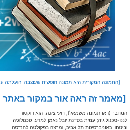
[התמונה המקורית היא תמונה חופשית שעוצבה והועלתה על ידי Alexas_Fotos לאתר ay
[מאמר זה ראה אור במקור באתר של
המחבר (ראו תמונה משמאל), רועי צזנה, הוא דוקטור
לננו-טכנולוגיה; עמית בסדנת יובל נאמן למדע, טכנולוגיה
וביטחון באוניברסיטת תל אביב, ומרצה בפקולטה להנדסה