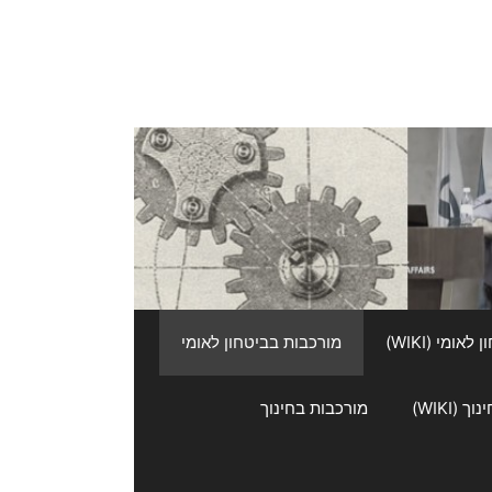
אומי (WIKI)
מורכבות בביטחון לאומי
 (WIKI)
מורכבות בחינוך