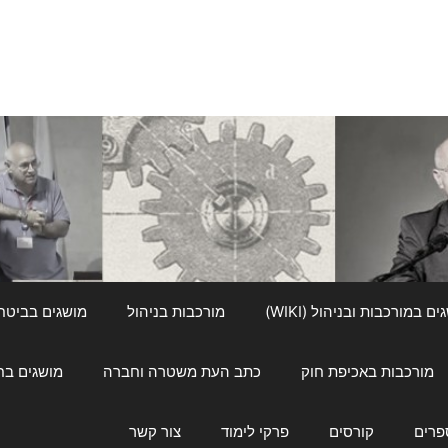
ם במורכבות ובניהול (WIKI)
מורכבות בניהול
מושגים בביטחון ל
מורכבות באכיפת חוק
כתב העת משטרה וחברה
מושגים בחינוך
פרים
קורסים
פרקי לימוד
צור קשר