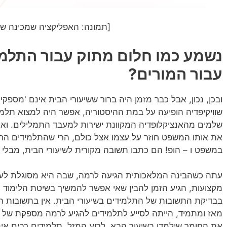
[תמונה: האפליקציה שמכינה שע
נשמע כמו חלום מתוק עבור התלמי
עבור המורים?
ובכן, נכון, אבל כבר מזמן היה ברור ששיעורי הבית אינם 'מספ
שוויקיפדיה הופיעה על במת ההיסטוריה, אפשר היה למצוא תלמ
שלמים מהאנציקלופדיה המקוונת ישירות למעבד התמלילים. ואם
את אותו המשפט חוזר על עצמו אצל כולם, הרי שהתלמידים החכ
במשפט ו – הופ! הם כתבו תשובה מקורית לשיעורי הבית, מבלי ל
עתה כשהבינה המלאכותית הגיעה לרמה, שבה היא מסוגלת לענו
מקצועות, הגיע הזמן להבין שאי אפשר להמשיך בשיטת הלימוד הק
בבדיקת התשובות של התלמידים בשיעורי הבית. אין בתשובות ה
מאז ומתמיד, הייתה לסייע לתלמידים להגיע לרמה מספקת של של
את החומר שילמדו בשיעור הבא. לרוע המזל, תלמידים רבים אי