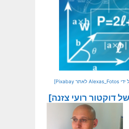
Pixab]
 דוקטור רועי צזנה]