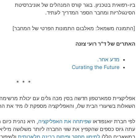
ביו-רפואית בטכניון. בוגר קורס המנהלים של אוניברסיטת
הסינגולריות ומחבר הספר המדריך לעתיד.
[התמונה משמאל: מאלבום התמונות הפרטי של המחבר]
האתרים של ד"ר רועי צזנה
מדע אחר.
Curating the Future
* * *
אפליקציית סמארטפון חדשה בסין מכה גלים עם יכולת מרשימה
השאלות בשיעורי הבית שלו, והאפליקציה מספקת לו מיד את הת
לפי חברת יואנפודאו
שפיתחה את האפליקציה
, היא נהנית כיום
עתה גיוס כספים שהקפיץ את שווי החברה ליותר משלושה מיליא
במשאבים הללו
למימון מחקר ופיתוח בבינה מלאכותית
ולשיפור 