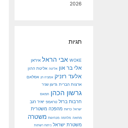
2026
תגיות
אבי הראל
איראן
WOKE
אלי בר און
אליטת ההון
אליטה
אלעד רזניק
אסלאם
אמציה חן
ארצות הברית
גדעון שניר
גרשון הכהן
חמאס
חרבות ברזל
יאיר רגב
טראמפ
מהפכה משטרית
ישראל
כרזות
משטרה
מנהיגות
מחאה
מלחמה
משטרת ישראל
ניתוח רשתות