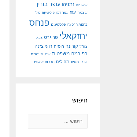
עופר בורין
נתניהו
ארגוניות
עוצמה
עזה
עמר דנק
פוליטיקה
פיל
פנחס
פלסטינים
בחנות חרסינה
יחזקאלי
פרוגרס
צבא
קורונה
רועי צזנה
רוסיה
צה"ל
רפורמה משפטית
שיטור
שרית
תהילים
אונגר משיח
תרבות ארגונית
חיפוש
חיפוש: