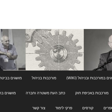
ם במורכבות ובניהול (WIKI)
מורכבות בניהול
מושגים בביטחון ל
מורכבות באכיפת חוק
כתב העת משטרה וחברה
מושגים בחינוך
פרים
קורסים
פרקי לימוד
צור קשר