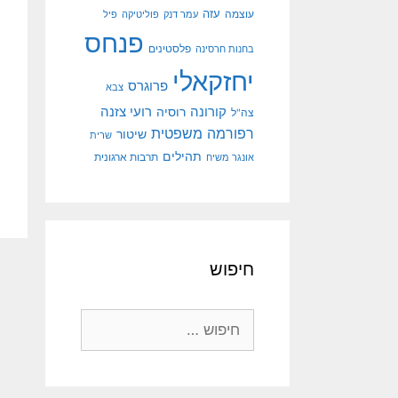
עוצמה
עזה
עמר דנק
פוליטיקה
פיל
פנחס
פלסטינים
בחנות חרסינה
יחזקאלי
פרוגרס
צבא
קורונה
רועי צזנה
רוסיה
צה"ל
רפורמה משפטית
שיטור
שרית
תהילים
אונגר משיח
תרבות ארגונית
חיפוש
חיפוש: