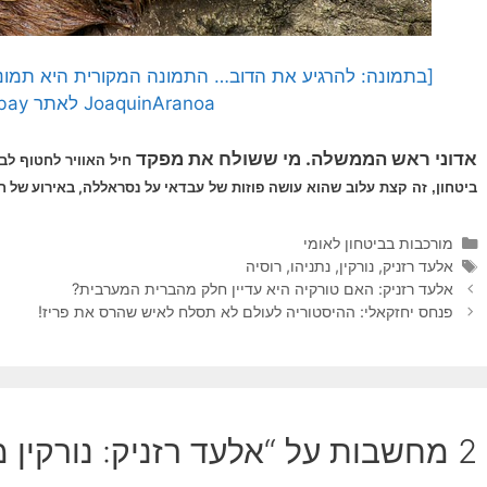
[בתמונה: להרגיע את הדוב… התמונה המקורית היא תמונה
JoaquinAranoa לאתר Pixabay]
אדוני ראש הממשלה. מי ששולח את מפקד
חיל האוויר לחטוף לב
דאי על נסראללה, באירוע של חו
ביטחון, זה קצת עלוב שהוא עושה פוזות של עב
קטגוריות
מורכבות בביטחון לאומי
תגיות
אלעד רזניק
,
נורקין
,
נתניהו
,
רוסיה
אלעד רזניק: האם טורקיה היא עדיין חלק מהברית המערבית?
פנחס יחזקאלי: ההיסטוריה לעולם לא תסלח לאיש שהרס את פריז!
2 מחשבות על “אלעד רזניק: נורקין מרגיע דובים…”