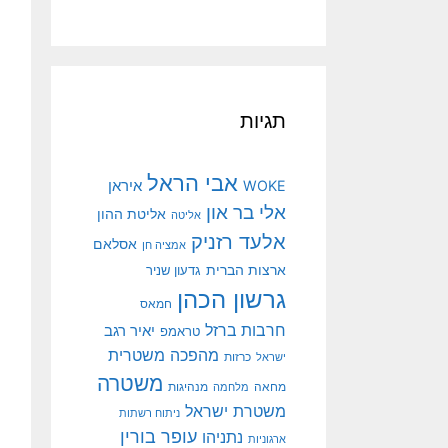
תגיות
אבי הראל
איראן
WOKE
אלי בר און
אליטת ההון
אליטה
אלעד רזניק
אסלאם
אמציה חן
ארצות הברית
גדעון שניר
גרשון הכהן
חמאס
חרבות ברזל
יאיר רגב
טראמפ
מהפכה משטרית
ישראל
כרזות
משטרה
מנהיגות
מחאה
מלחמה
משטרת ישראל
ניתוח רשתות
עופר בורין
נתניהו
ארגוניות