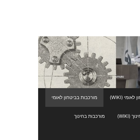
אומי (WIKI)
מורכבות בביטחון לאומי
 (WIKI)
מורכבות בחינוך