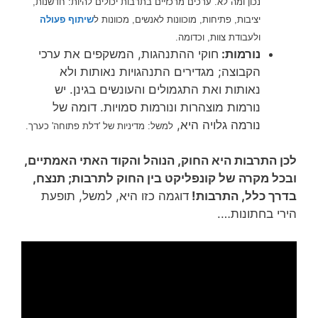
נכון ומה לא. ערכים מרכזיים בתרבות יכולים להיות: חדשנות,
יציבות, פתיחות, מוכוונות לאנשים, מכוונות ל
שיתוף פעולה
ולעבודת צוות, וכדומה.
נורמות:
חוקי ההתנהגות, המשקפים את ערכי
הקבוצה; מגדירים התנהגויות נאותות ולא
נאותות ואת התגמולים והעונשים בגינן. יש
נורמות מוצהרות ונורמות סמויות. דומה של
נורמה גלויה היא,
למשל: מדיניות של 'דלת פתוחה' כערך.
לכן התרבות היא החוק, הנוהל והקוד האתי ה
אמתיים,
ובכל מקרה של קונפליקט בין החוק לתרבות; תנצח,
בדרך כלל, התרבות!
דוגמה כזו היא, למשל, תופעת
הירי בחתונות….