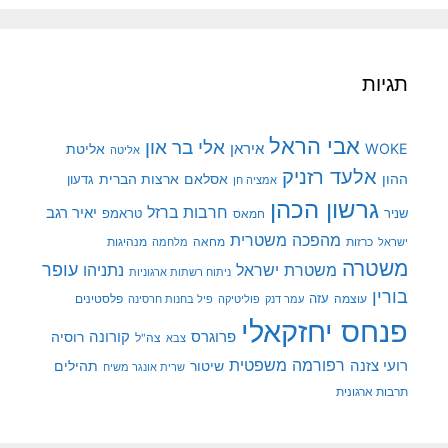
תגיות
אבי הראל
אלי בר און
איראן
WOKE
אליטת
אליטה
אלעד רזניק
ההון
אסלאם
ארצות הברית
גדעון
אמציה חן
גרשון הכהן
חרבות ברזל
יאיר רגב
שניר
טראמפ
חמאס
מהפכה משטרית
מנהיגות
ישראל
כרזות
מחאה
מלחמה
משטרה
עופר
משטרת ישראל
נתניהו
ניתוח רשתות ארגוניות
בורין
עוצמה
עזה
פלסטינים
עמר דנק
פוליטיקה
פיל בחנות חרסינה
פנחס יחזקאלי
קורונה
פרוגרס
רוסיה
צה"ל
צבא
רפורמה משפטית
רועי צזנה
שיטור
תהילים
שרית אונגר משיח
תרבות ארגונית