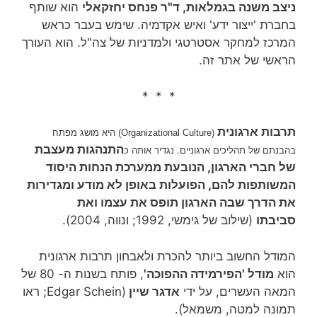
ניצב משנה בגמלאות, ד"ר פנחס יחזקאלי
הוא שותף
בחברת 'ייצור ידע' ואיש אקדמיה. שימש בעבר כראש
המרכז למחקר אסטרטגי ולמדניות של צה"ל. הוא העורך
הראשי של אתר זה.
* * *
תרבות ארגונית
היא
מושג
מפתח
(Organizational Culture)
התנהגות מעצבת
בהבנתם של תהליכים
ארגוניים. נגדיר אותה כ
של חברי הארגון, הנובעת ממערכת הנחות היסוד
המשותפות להם, הפועלות באופן לא מודע ומגדירות
את הדרך שבה הארגון תופס את עצמו ואת
סביבתו
(שילוב של גימשי, 1992; ונווה, 2004).
המודל החשוב ביותר להכרת ולאבחון תרבות ארגונית
הוא
מודל 'הפירמידה ההפוכה'
, פותח בשנות ה- 80 של
המאה העשרים, על ידי
אדגר שיין
(Edgar Schein; ראו
תמונה למטה, משמאל).