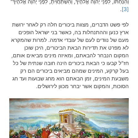
וְהִנַּחְתּוֹ, לִפְנֵי יְהוָה אֱלֹהֶיךָ, וְהִשְׁתַּחֲוִיתָ, לִפְנֵי יְהוָה אֱלֹהֶיךָ"
.
[3]
לפי פשט הדברים, מצוות ביכורים חלה רק לאחר ירושת
ארץ כנען וההתנחלות בה, כאשר בני ישראל הופכים
מעם של נוודים לעם של עובדי אדמה. למרות שהמקרא
לא מפרט את תדירות הבאת הביכורים, היכן שוכן
המקום הנבחר להבאתם, ומאיזה מינים מביאים אותם,
חז"ל קבעו כי הבאת ביכורים הינה חובה שנתית של כל
בעל קרקע, המינים שמהם מביאים ביכורים הם רק
משבעת המינים, זמן הבאתם הוא מחג שבועות ועד חג
הסוכות, והמקום אשר יבחר מכוון לירושלים.