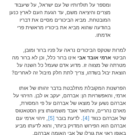
ומספר על תולדותיו של עם ישראל, על שיעבוד
מצרים והיציאה משם, עד הגעת העם לארץ כנען
המובטחת. מביא הביכורים מסיים את דבריו
בהודעה שהוא מביא את ביכוריו מראשית פרי
אדמתו.
למרות שטקס הביכורים נראה על פניו ברור ומובן,
הביטוי
ארמי אובד אבי
אינו ברור כלל, וכן לא ברור מה
מטרתה של מצווה זו. מדוע אדם שעמל כל השנה על
הוצאת יבול בשדהו, צריך לתת חלק מיבול זה לאחרים?
הפרשנות המקובלת מתלבטת בדבר זהותו של אותו
ארמי, והאפשרויות הן: אברהם, יעקב או לבן. הזיהוי על
אברהם נשען על מוצאו של אברהם על פי המסורת,
מארם נהריים, והתואר אובד משמעותו ציון הסטאטוס
של אברהם כנווד
[4]
. לדעת בובר
[5]
, זיהוי ארמי עם
אברהם הוא הפירוש המדויק ביותר, והוא לדעתו מביע
באופן ראוי את גורלו של אבי האומה אברהם.