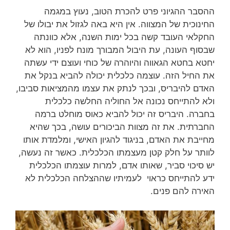
ההסבר ההגיוני פרט להכרת הטוב, נעוץ במגמה
החינוכית של המצווה. אין היא באה לגזול את יבולו של
החקלאי העובד קשה בכל ימות השנה, אלא כוונתה
שבסוף העונה, עת היבול המבורך מונח לפניו, הוא לא
יחטא בחטא הגאווה והיוהרה של כוחי ועוצם ידי עשתה
את החיל הזה. עוצמה כלכלית יכולה להביא בנקל את
האדם להיבריס, ובכך לנתק את עצמו מהמציאות סביבו,
ולא להתייחס נכונה אל החוליה החלשה כלכלית
בחברה. היבריס זה יכול להביא כאוס מוחלט ברמה
החברתית. את זה מצוות הביכורים עושה, בכך שהיא
מחייבת את האדם, בניגוד להגיון האישי, ומלמדת אותו
לוותר על חלק קטן מעצמתו הכלכלית. כאשר זה נעשה,
יש סיכוי סביר, שאותו אדם, למרות עוצמתו הכלכלית
ידע להתייחס כראוי לעמיתיו שההצלחה הכלכלית לא
האירה להם פנים.