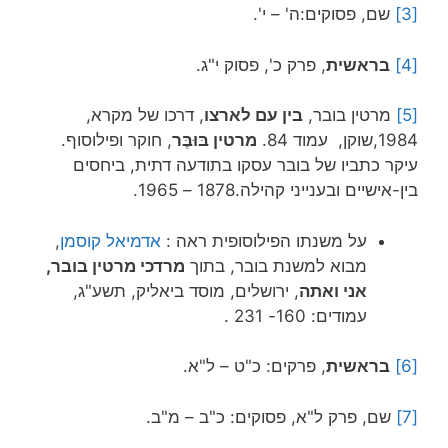
[3]
שם, פסוקים:ה' – י'.
[4]
בראשית
, פרק כ', פסוק י"ג.
[5]
מרטין בובר,
בין עם לארצו
, דרכו של מקרא,
1984,שוקן, עמוד 84.
מרטין בּוּבֶּר
, חוקר ופילוסוף.
עיקר כתביו של בובר עסקו בתודעה דתית, ביחסים
בין-אישיים ובענייני קהילה.1878 – 1965.
על משנתו הפילוסופית ראה :
אדמיאל קוסמן
,
מבוא למשנת בובר, בתוך
מרדכי מרטין בובר,
אני ואתה
, ירושלים, מוסד ביאליק, תשע"ג,
עמודים: 160- 231 .
[6]
בראשית
, פרקים: כ"ט – ל"א.
[7]
שם, פרק ל"א, פסוקים: כ"ב – מ"ב.