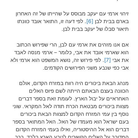
זיהוי ארמי עם יעקב מבוסס על שהייתו של זה האחרון
בארם בבית לבן
[6]
. לפי דעה זו, התואר אובד כוונתו
תיאור סבלו של יעקב בבית לבן.
אם אנו מזהים את ארמי עם לבן, הרי שפירוש הכתוב
הוא שארמי אובד את אבי, כלומר – ארמי מנסה לאבד
את אבי
[7]
. לפי פירוש זה, נושא המשפט הוא ארמי ולא
אבי כפי שנבע משני הפירושים הקודמים.
מנהג הבאת ביכורים היה רווח במזרח הקדום, אולם
הכוונה בעצם הבאתם הייתה לשם פיוס האלים
האחראיים על יבול הארץ. לעומת זאת בספר דברים
מצוות ביכורים מבטאת הכרת תודה לאל המקראי. שוני
נוסף בין עמי המזרח הקדום למצוות הבאת ביכורים
בעם ישראל הוא מעמדו של האל. האל המתואר בספר
דברים הוא אל ההיסטוריה, ואילו בעמי המזרח הקדום
המדובר על האלים הקשורים לטבע הארץ בלבד. בכך