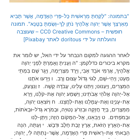
"בתמונה: "לָקַחְתָּ מֵרֵאשִׁית כָּל-פְּרִי הָאֲדָמָה, אֲשֶׁר תָּבִיא
מֵאַרְצְךָ אֲשֶׁר יְהוָה אֱלֹהֶיךָ נֹתֵן לָךְ–וְשַׂמְתָּ בַטֶּנֶא". תמונה
חופשית – CC0 Creative Commons – שעוצבה
והועלתה על ידי doritous לאתר Pixabay]
לאחר ההגעה למקום הנבחר על ידי האל, יש לומר את
מקרא ביכורים כדלקמן: "ה וְעָנִיתָ וְאָמַרְתָּ לִפְנֵי יְהוָה
אֱלֹהֶיךָ, אֲרַמִּי אֹבֵד אָבִי, וַיֵּרֶד מִצְרַיְמָה, וַיָּגָר שָׁם בִּמְתֵי
מְעָט; וַיְהִי-שָׁם, לְגוֹי גָּדוֹל עָצוּם וָרָב. ו וַיָּרֵעוּ אֹתָנוּ
הַמִּצְרִים, וַיְעַנּוּנוּ; וַיִּתְּנוּ עָלֵינוּ, עֲבֹדָה קָשָׁה. ז וַנִּצְעַק,
אֶל-יְהוָה אֱלֹהֵי אֲבֹתֵינוּ; וַיִּשְׁמַע יְהוָה אֶת-קֹלֵנוּ, וַיַּרְא
אֶת-עָנְיֵנוּ וְאֶת-עֲמָלֵנוּ וְאֶת-לַחֲצֵנוּ. ח וַיּוֹצִאֵנוּ יְהוָה,
מִמִּצְרַיִם, בְּיָד חֲזָקָה וּבִזְרֹעַ נְטוּיָה, וּבְמֹרָא גָּדֹל–וּבְאֹתוֹת,
וּבְמֹפְתִים. ט וַיְבִאֵנוּ, אֶל-הַמָּקוֹם הַזֶּה; וַיִּתֶּן-לָנוּ
אֶת-הָאָרֶץ הַזֹּאת, אֶרֶץ זָבַת חָלָב וּדְבָשׁ. י וְעַתָּה, הִנֵּה
הֵבֵאתִי אֶת-רֵאשִׁית פְּרִי הָאֲדָמָה, אֲשֶׁר-נָתַתָּה לִּי, יְהוָה;