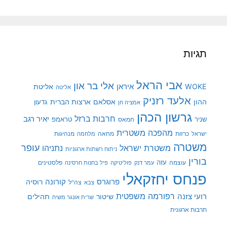
תגיות
אבי הראל
אלי בר און
איראן
WOKE
אליטת
אליטה
אלעד רזניק
ההון
אסלאם
ארצות הברית
גדעון
אמציה חן
גרשון הכהן
חרבות ברזל
יאיר רגב
שניר
טראמפ
חמאס
מהפכה משטרית
מנהיגות
ישראל
כרזות
מחאה
מלחמה
משטרה
עופר
משטרת ישראל
נתניהו
ניתוח רשתות ארגוניות
בורין
עוצמה
עזה
פלסטינים
עמר דנק
פוליטיקה
פיל בחנות חרסינה
פנחס יחזקאלי
קורונה
פרוגרס
רוסיה
צה"ל
צבא
רפורמה משפטית
רועי צזנה
שיטור
תהילים
שרית אונגר משיח
תרבות ארגונית