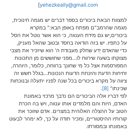
]
yehezkeally@gmail.com
למצוות הבאת ביכורים בספר דברים יש מגמה חינוכית,
מגמה שהרמב"ם מפתח באופן הבא:" במקרא
ביכורים,יש גם מידת הענווה, כי הוא אשר נוטל את הסל
על כתפיו. יש בזה הודאה בחסד ובטוּב שהאל מעניק,
כדי שהאדם יֵדע שחלק מעבודת ה' הוא שיזכיר את מצבי
מצוקתו בשעה שירווח לו…מפני שחוששים מן התכונות
המפורסמות אצל כל מי שחונך ברווחה, כלומר, היוהרה,
זחיחות הדעת והזנחת הדעות הנכונות…בגלל חשש זה
ציווה על מקרא ביכורים בכל שנה לפניו יתעלה ובנוכחות
שכינתו"
[8]
.
לפי דבריו אלה הביכורים הם נדבך מרכזי באמונת
האדם, היות והם מלמדים אותו ענווה, ויש בה הכרת
הטוב על ההצלה האלוהית במצרים. אדם שזוכר את
קורותיו ההיסטוריים, ומכיר תודה על כך, לא ימהר לבעוט
באמונתו ובמסורתו.