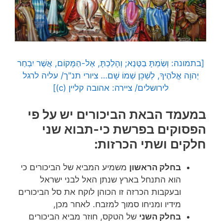
[בתמונה: וְשַׂמְתָּ בַטֶּנֶא; וְהָלַכְתָּ, אֶל-הַמָּקוֹם, אֲשֶׁר יִבְחַר
יְהוָה אֱלֹהֶיךָ, לְשַׁכֵּן שְׁמוֹ שָׁם… ציורי תנ"ך/ עליה לרגל
לירושלים/ ציירה: אהובה קליין (c)]
במעמד הבאת הביכורים יש על פי
הפסוקים בפרשת כי-תבוא שני
חלקים ושתי הכרזות:
בחלק הראשון
משמיע המביא של הביכורים כי
הוא התנחל בארץ שנתן האל לבני ישראל
ובעקבות הכרזה זו הכוהן לוקח את סל הביכורים
מידיו ומניחו סמוך למזבח. לאחר מכן,
בחלק השני
של הטקס, חוזר מביא הביכורים