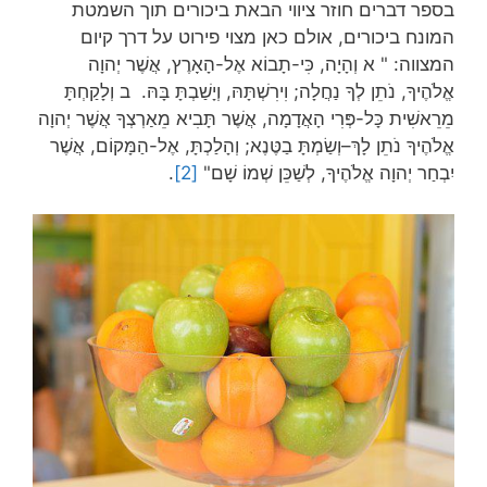
בספר דברים חוזר ציווי הבאת ביכורים תוך השמטת
המונח ביכורים, אולם כאן מצוי פירוט על דרך קיום
המצווה: " א וְהָיָה, כִּי-תָבוֹא אֶל-הָאָרֶץ, אֲשֶׁר יְהוָה
אֱלֹהֶיךָ, נֹתֵן לְךָ נַחֲלָה; וִירִשְׁתָּהּ, וְיָשַׁבְתָּ בָּהּ. ב וְלָקַחְתָּ
מֵרֵאשִׁית כָּל-פְּרִי הָאֲדָמָה, אֲשֶׁר תָּבִיא מֵאַרְצְךָ אֲשֶׁר יְהוָה
אֱלֹהֶיךָ נֹתֵן לָךְ–וְשַׂמְתָּ בַטֶּנֶא; וְהָלַכְתָּ, אֶל-הַמָּקוֹם, אֲשֶׁר
יִבְחַר יְהוָה אֱלֹהֶיךָ, לְשַׁכֵּן שְׁמוֹ שָׁם"
[2]
.