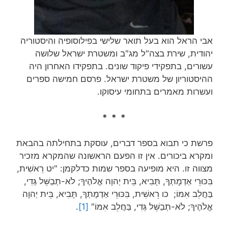
אבי הראל הוא בעל תואר שלישי בפילוסופיה והיסטוריה
יהודית, שירת בצה"ל מג"ב ומשטרת ישראל שלושה
עשורים, בתפקידי פיקוד שונים. בתפקידו האחרון היה
ההיסטוריון של משטרת ישראל. פרסם חמישה ספרים
ועשרות מאמרים בתחומי עיסוקו.
* * *
פרשת כי תבוא בספר דברים, עוסקת בתחילתה בהבאת
ומקרא ביכורים. אין זו הפעם הראשונה שהמקרא מזכיר
מצווה זו. היא מופיעה בספר שמות כדלקמן: "יט רֵאשִׁית,
בִּכּוּרֵי אַדְמָתְךָ, תָּבִיא, בֵּית יְהוָה אֱלֹהֶיךָ; לֹא-תְבַשֵּׁל גְּדִי,
בַּחֲלֵב אִמּוֹ; כו רֵאשִׁית, בִּכּוּרֵי אַדְמָתְךָ, תָּבִיא, בֵּית יְהוָה
אֱלֹהֶיךָ; לֹא-תְבַשֵּׁל גְּדִי, בַּחֲלֵב אִמּוֹ"
[1]
.