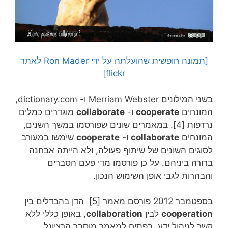
[תמונה חופשית שהועלתה על ידי Ron Mader לאתר
flickr]
בשני המילונים Merriam Webster ו- dictionary.com,
המונחים
cooperate
ו-
collaborate
מוגדרים כמלים
נרדפות [4]. במאמרים שונים שפורסמו במשך השנים,
המונחים
collaborate
ו-
cooperate
שימשו במעורב
לסוגים השונים של שיתוף פעולה, ולא הייתה אבחנה
ברורה ביניהם. על כן פורסמו מדי פעם הסברים
והבהרות לגבי אופן השימוש הנכון.
בספטמבר 2012 פורסם מאמר [5] הדן בהבדלים בין
cooperation
לבין
collaboration
, באופן כללי ללא
קשר לניהול ידע. בפתיח למאמר מוסבר הרציונל