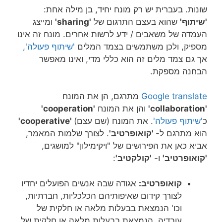
שונות. בעברית יש רק מונח יחיד, בן מילה אחת:
'שיתוף'
שהוא בעצם התרגום של
'sharing'
ומייצג
העמדה של משאבים / ידע לרשות אחרים. מונח זה אינו
מספיק, ולכן משתמשים בצמד המלים
'שיתוף פעולה',
אך גם צמד מלים זה הוא כללי מדי, ואינו מאפשר
הבחנה מספקת.
Google translate
מתרגם, הן את המונח
'collaboration'
והן את המונח
'cooperation'
כ
'שיתוף פעולה'
. את המונח (שם עצם)
'cooperative'
הוא מתרגם ל-
'קואופרטיב'
. לצורך שלמות המאמר,
אביא כאן את הפירושים של "ויקימילון" למושגים,
'קואופרטיב'
ו-
'קולקטיב'
:
קואופרטיב:
אגודה שבה אנשים הפועלים יחדיו
לצורך קידום שאיפותיהם הכלכליות, חברתיות,
וכו' הנמצאת בבעלות מלאה או חלקית של
עובדיה, הנמצאת בבעלות מלאה או חלקית של