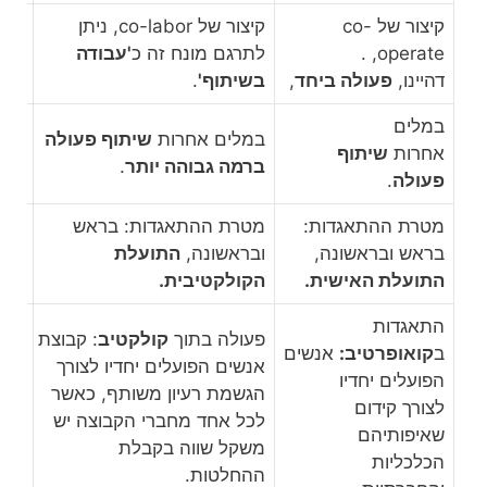
קיצור של co-
קיצור של co-labor, ניתן
operate, .
לתרגם מונח זה כ
'עבודה
דהיינו,
פעולה ביחד
,
בשיתוף'
.
במלים
במלים אחרות
שיתוף פעולה
אחרות
שיתוף
ברמה גבוהה יותר
.
פעולה
.
מטרת ההתאגדות:
מטרת ההתאגדות: בראש
בראש ובראשונה,
ובראשונה,
התועלת
התועלת האישית.
הקולקטיבית.
התאגדות
פעולה בתוך
קולקטיב
: קבוצת
ב
קואופרטיב:
אנשים
אנשים הפועלים יחדיו לצורך
הפועלים יחדיו
הגשמת רעיון משותף, כאשר
לצורך קידום
לכל אחד מחברי הקבוצה יש
שאיפותיהם
משקל שווה בקבלת
הכלכליות
ההחלטות.