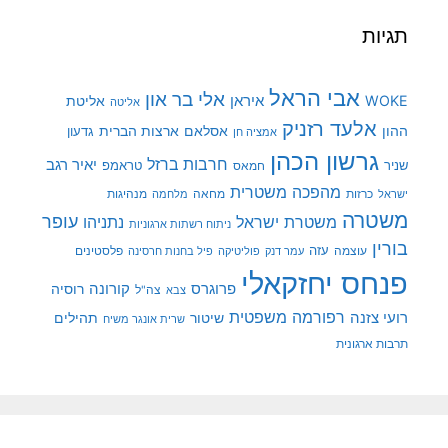
תגיות
אבי הראל
אלי בר און
איראן
WOKE
אליטת
אליטה
אלעד רזניק
ההון
אסלאם
ארצות הברית
גדעון
אמציה חן
גרשון הכהן
חרבות ברזל
יאיר רגב
שניר
טראמפ
חמאס
מהפכה משטרית
מנהיגות
ישראל
כרזות
מחאה
מלחמה
משטרה
עופר
משטרת ישראל
נתניהו
ניתוח רשתות ארגוניות
בורין
עוצמה
עזה
פלסטינים
עמר דנק
פוליטיקה
פיל בחנות חרסינה
פנחס יחזקאלי
קורונה
פרוגרס
רוסיה
צה"ל
צבא
רפורמה משפטית
רועי צזנה
שיטור
תהילים
שרית אונגר משיח
תרבות ארגונית