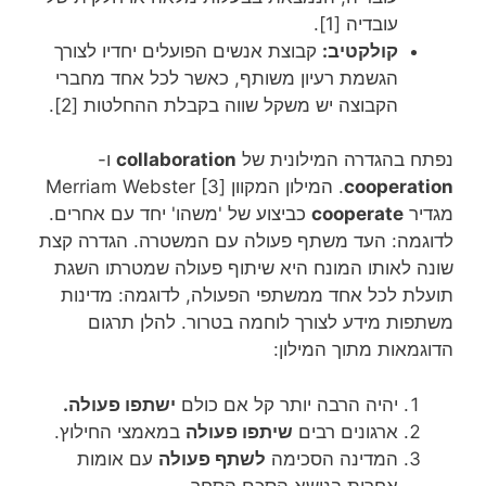
עובדיה [1].
קולקטיב:
קבוצת אנשים הפועלים יחדיו לצורך
הגשמת רעיון משותף, כאשר לכל אחד מחברי
הקבוצה יש משקל שווה בקבלת ההחלטות [2].
נפתח בהגדרה המילונית של
collaboration
ו-
cooperation
. המילון המקוון [Merriam Webster [3
מגדיר
cooperate
כביצוע של 'משהו' יחד עם אחרים.
לדוגמה: העד משתף פעולה עם המשטרה. הגדרה קצת
שונה לאותו המונח היא שיתוף פעולה שמטרתו השגת
תועלת לכל אחד ממשתפי הפעולה, לדוגמה: מדינות
משתפות מידע לצורך לוחמה בטרור. להלן תרגום
הדוגמאות מתוך המילון:
יהיה הרבה יותר קל אם כולם
ישתפו פעולה.
ארגונים רבים
שיתפו פעולה
במאמצי החילוץ.
המדינה הסכימה
לשתף פעולה
עם אומות
אחרות בנושא הסכם הסחר.