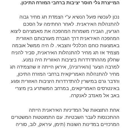
המייצרת גלי חוסר יציבות ברחבי המזרח התיכון.
נכון לעכשיו פועל הנשיא ע"י הצמדת תג מחיר גבוה
להתנהלות האיראנית. לאחר החתימה על הסכם
הגרעין, הגבירו משמרות המהפכה את מאמציהם ליצוא
המהפכה האיראנית דרך הגברת מעורבותם האזורית
באמצעות כוחם הכלכלי והצבאי. לו היה ממשל אובמה
מצמיד אז תג מחיר להתנהלות האיראנית, סביר להניח
שחלק מההתדרדרות ביציבות האזורית היה נמנע.
למרבה הצער (והאירוניה), איראן הייתה זו שהצמידה תג
מחיר להתנהלות האמריקאית ברחבי המזרח התיכון,
והדבר גרם במישרין להתדרדרות היציבות האזורית ופגע
באינטרסים האמריקאים, במרחב המשתרע בין מיצרי
באב אל מאנדב לאנקרה.
אחת התוצאות של המדיניות האיראנית הייתה
ההתכנסות לעבר השבטיות. עם התמוטטות המשטרים
המרכזיים במדינות השונות (תימן, עיראק, לוב, סוריה