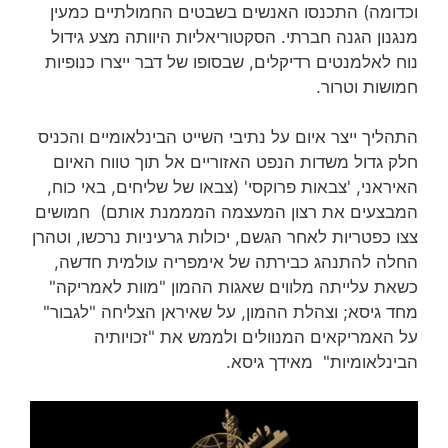
וכדומה) התכנסו האנשים בשבטים החמולתיים כמעין
מנגנון הגנה חברתי. הסקטוריאליות היוותה מצע גידול
נוח לאלמנטים רדיקלים, שבסופו של דבר ייצרו כנופיות
חמושות וטרור.
התהליך ייצר איום על נתיבי השייט הבינלאומיים והכניס
חלק גדול משדות הנפט האזוריים אל תוך טווח האיום
האיראני, 'צבאות פרוקסי' (צבאו של שליחים, באי כוח,
המבצעים את רצון המעצמה המממנת אותם) חמושים
צצו כפטריות לאחר הגשם, יכולות גרעיניות נרכשו, וטהרן
החלה להתנהג כבירתה של אימפריה עולמית חדשה,
כשאת עלייתה מלווים שאגות ההמון "מוות לאמריקה"
מחד גיסא; וצהלת ההמון, על שאיראן הצליחה "לגבור"
על האמריקאים המנוולים ולממש את "זכויותיה
הבינלאומיות" מאידך גיסא.