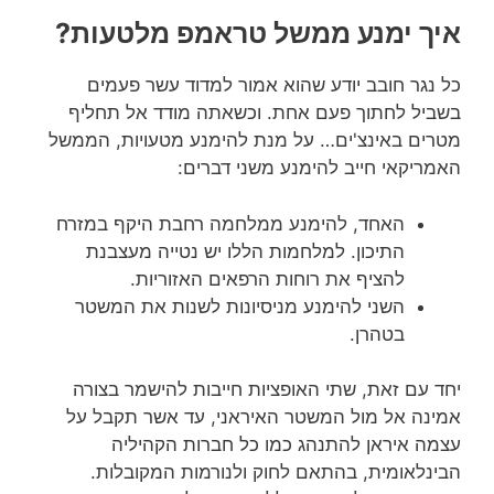
איך ימנע ממשל טראמפ מלטעות?
כל נגר חובב יודע שהוא אמור למדוד עשר פעמים
בשביל לחתוך פעם אחת. וכשאתה מודד אל תחליף
מטרים באינצ'ים… על מנת להימנע מטעויות, הממשל
האמריקאי חייב להימנע משני דברים:
האחד, להימנע ממלחמה רחבת היקף במזרח
התיכון. למלחמות הללו יש נטייה מעצבנת
להציף את רוחות הרפאים האזוריות.
השני להימנע מניסיונות לשנות את המשטר
בטהרן.
יחד עם זאת, שתי האופציות חייבות להישמר בצורה
אמינה אל מול המשטר האיראני, עד אשר תקבל על
עצמה איראן להתנהג כמו כל חברות הקהיליה
הבינלאומית, בהתאם לחוק ולנורמות המקובלות.