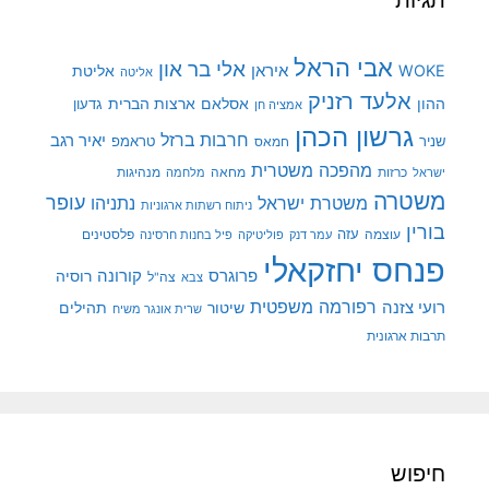
תגיות
אבי הראל
אלי בר און
איראן
WOKE
אליטת
אליטה
אלעד רזניק
ההון
אסלאם
ארצות הברית
גדעון
אמציה חן
גרשון הכהן
חרבות ברזל
יאיר רגב
שניר
טראמפ
חמאס
מהפכה משטרית
מנהיגות
ישראל
כרזות
מחאה
מלחמה
משטרה
עופר
משטרת ישראל
נתניהו
ניתוח רשתות ארגוניות
בורין
עוצמה
עזה
פלסטינים
עמר דנק
פוליטיקה
פיל בחנות חרסינה
פנחס יחזקאלי
קורונה
פרוגרס
רוסיה
צה"ל
צבא
רפורמה משפטית
רועי צזנה
שיטור
תהילים
שרית אונגר משיח
תרבות ארגונית
חיפוש