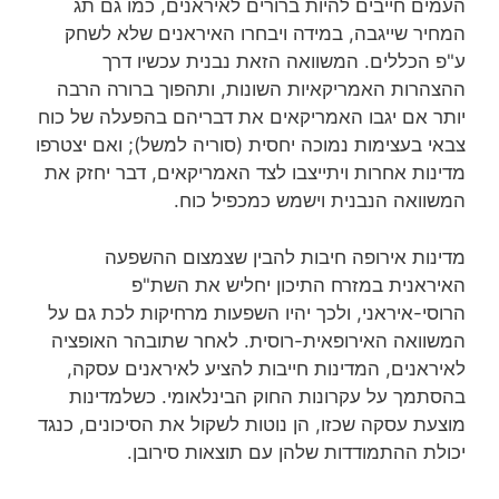
העמים חייבים להיות ברורים לאיראנים, כמו גם תג
המחיר שייגבה, במידה ויבחרו האיראנים שלא לשחק
ע"פ הכללים. המשוואה הזאת נבנית עכשיו דרך
ההצהרות האמריקאיות השונות, ותהפוך ברורה הרבה
יותר אם יגבו האמריקאים את דבריהם בהפעלה של כוח
צבאי בעצימות נמוכה יחסית (סוריה למשל); ואם יצטרפו
מדינות אחרות ויתייצבו לצד האמריקאים, דבר יחזק את
המשוואה הנבנית וישמש כמכפיל כוח.
מדינות אירופה חיבות להבין שצמצום ההשפעה
האיראנית במזרח התיכון יחליש את השת"פ
הרוסי-איראני, ולכך יהיו השפעות מרחיקות לכת גם על
המשוואה האירופאית-רוסית. לאחר שתובהר האופציה
לאיראנים, המדינות חייבות להציע לאיראנים עסקה,
בהסתמך על עקרונות החוק הבינלאומי. כשלמדינות
מוצעת עסקה שכזו, הן נוטות לשקול את הסיכונים, כנגד
יכולת ההתמודדות שלהן עם תוצאות סירובן.