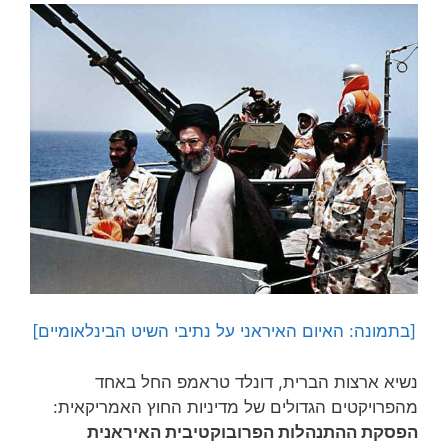
[בתמונה: האיום האיראני על נתיבי השיט הבינלאומיים]
נשיא ארצות הברית, דונלד טראמפ החל באחד
מהפרויקטים הגדולים של מדיניות החוץ האמריקאית:
הפסקת ההתנהלות הפרובוקטיבית האיראנית