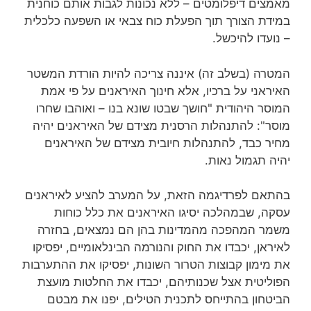
מאמצים דיפלומטים – ללא נכונות לגבות אותם כוחנית
במידת הצורך תוך הפעלת כוח צבאי או השפעה כלכלית
– נועדו להיכשל.
המטרה (בשלב זה) איננה צריכה להיות הורדת המשטר
האיראני על ברכיו, אלא חינוך האיראנים על פי אמת
המוסר היהודית "חושך שבטו שונא בנו – ואוהבו שחרו
מוסר": להתנהלות הרסנית מצידם של האיראנים יהיה
מחיר כבד, להתנהלות חיובית מצידם של האיראנים
יהיה תגמול נאות.
בהתאם לפרדיגמה הזאת, על המערב להציע לאיראנים
עסקה, שבמהלכה יסיגו האיראנים את כלל כוחות
משמר המהפכה מהמדינות בהן הם נמצאים, בחזרה
לאיראן, יכבדו את החוק והנורמה הבינלאומיים, יפסיקו
את מימון קבוצות הטרור השונות, יפסיקו את ההתערבות
הפוליטית אצל שכנותיהם, יכבדו את החלטות מועצת
הביטחון בהתייחס לתכנית הטילים, יפנו את מבטם