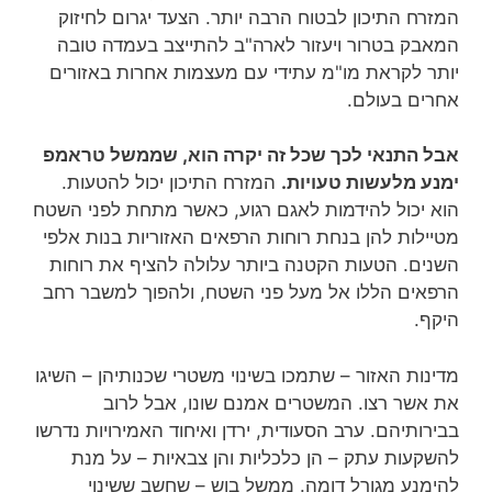
המזרח התיכון לבטוח הרבה יותר. הצעד יגרום לחיזוק
המאבק בטרור ויעזור לארה"ב להתייצב בעמדה טובה
יותר לקראת מו"מ עתידי עם מעצמות אחרות באזורים
אחרים בעולם.
אבל התנאי לכך שכל זה יקרה הוא, שממשל טראמפ
ימנע מלעשות טעויות.
המזרח התיכון יכול להטעות.
הוא יכול להידמות לאגם רגוע, כאשר מתחת לפני השטח
מטיילות להן בנחת רוחות הרפאים האזוריות בנות אלפי
השנים. הטעות הקטנה ביותר עלולה להציף את רוחות
הרפאים הללו אל מעל פני השטח, ולהפוך למשבר רחב
היקף.
מדינות האזור – שתמכו בשינוי משטרי שכנותיהן – השיגו
את אשר רצו. המשטרים אמנם שונו, אבל לרוב
בבירותיהם. ערב הסעודית, ירדן ואיחוד האמירויות נדרשו
להשקעות עתק – הן כלכליות והן צבאיות – על מנת
להימנע מגורל דומה. ממשל בוש – שחשב ששינוי