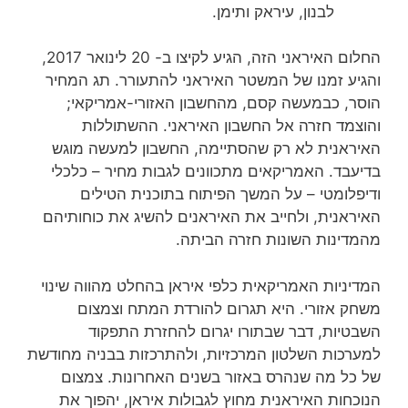
לבנון, עיראק ותימן.
החלום האיראני הזה, הגיע לקיצו ב- 20 לינואר 2017,
והגיע זמנו של המשטר האיראני להתעורר. תג המחיר
הוסר, כבמעשה קסם, מהחשבון האזורי-אמריקאי;
והוצמד חזרה אל החשבון האיראני. ההשתוללות
האיראנית לא רק שהסתיימה, החשבון למעשה מוגש
בדיעבד. האמריקאים מתכוונים לגבות מחיר – כלכלי
ודיפלומטי – על המשך הפיתוח בתוכנית הטילים
האיראנית, ולחייב את האיראנים להשיג את כוחותיהם
מהמדינות השונות חזרה הביתה.
המדיניות האמריקאית כלפי איראן בהחלט מהווה שינוי
משחק אזורי. היא תגרום להורדת המתח וצמצום
השבטיות, דבר שבתורו יגרום להחזרת התפקוד
למערכות השלטון המרכזיות, ולהתרכזות בבניה מחודשת
של כל מה שנהרס באזור בשנים האחרונות. צמצום
הנוכחות האיראנית מחוץ לגבולות איראן, יהפוך את