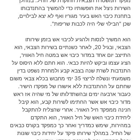
מפקד המשטרה הצבאית החוקרת של החיל. במהלך
השירות ניצל את חופשותיו כדי להמשיך בהתנדבותו
בתחנת כיבוי האש בעיר מגוריו ואף לא יצא לבילויים,
שכן "הבילוי שלי היה לכבות שריפות".
הוא המשיך לנסות ולהגיע לכיבוי אש בזמן שירותו
הצבאי, ובגיל 20, לאחר כשנתיים בשירות הצבאי, הוא
התייצב יום אחד במדור כיבוי אש במטה חיל האוויר,
הציג עצמו וביקש להיות כבאי. הוא חתם ללא היסוס על
התנדבות לשרת שנה בצבא קבע ולמחרת נשפט בדין
משמעתי ונשלח לריצוי 35 ימי מחבוש בכלא צבאי משום
שחתם על ההתנדבות ללא אישורו של מפקדו הישיר.
כעבור ארבעה ימים ובהשתדלותו של מי שהיה אז ראש
מדור כיבוי אש אשר החתימו לשירות קבע, הוא קיבל
חנינה ממפקד חיל האוויר. אחרי שהצליח להתקבל
ליחידת כיבוי האש של חיל האוויר, הוא התקדם
במהירות, שימש כמדריך ואחר כך כמפקד בקורס כבאים
של החיל. במהלך שירותו פיקד על יחידות כיבוי שונות