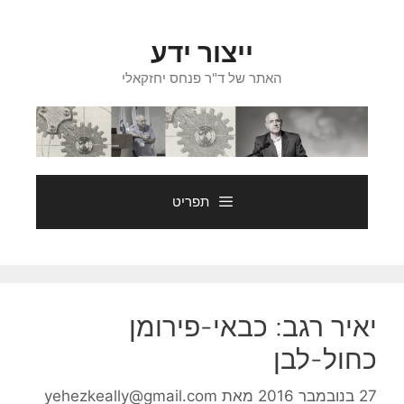
דלג
תוכן
ייצור ידע
האתר של ד"ר פנחס יחזקאלי
תפריט
יאיר רגב: כבאי-פירומן
כחול-לבן
27 בנובמבר 2016
מאת
yehezkeally@gmail.com