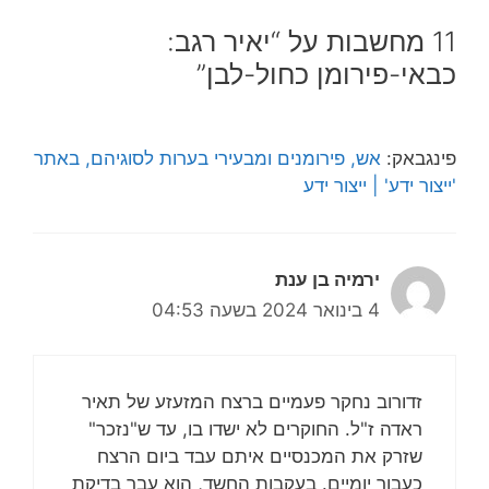
11 מחשבות על “יאיר רגב:
כבאי-פירומן כחול-לבן”
פינגבאק:
אש, פירומנים ומבעירי בערות לסוגיהם, באתר
'ייצור ידע' | ייצור ידע
ירמיה בן ענת
4 בינואר 2024 בשעה 04:53
זדורוב נחקר פעמיים ברצח המזעזע של תאיר
ראדה ז"ל. החוקרים לא ישדו בו, עד ש"נזכר"
שזרק את המכנסיים איתם עבד ביום הרצח
כעבור יומיים. בעקבות החשד, הוא עבר בדיקת