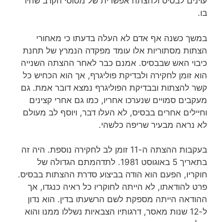
עוינים לבסיס ולהצתה אפשרית של מטוסי הקרב שהיו
בו.
במשך כשנה אף אדם לא העלה בדעתו כי מאחורי
הצתות מסתוריות אלו עומד מפקדה הנמרץ של תחנת
כיבוי האש שבבסיס. אמנם כבר לאחר ההצתה השנייה
הוא זומן לחקירה ולבדיקת פוליגרף, אך הוא הכחיש כל
קשר להצתות ובבדיקת הפוליגרף נמצא דובר אמת. גם
מעקבים סמויים שנערכו אחריו, כמו גם אחרי קצינים
וחיילים אחרים בבסיס, לא העלו דבר, ויוסף לב מעולם
לא נראה מבעיר שריפה כלשהי.
בעקבות ההצתה ה-11 זומן לב לחקירה נוספת. היה זה
בתאריך 5 באוגוסט 1981. לתדהמתם הגדולה של
חוקריו, הפעם הוא הודה בביצוע סדרת ההצתות בבסיס.
פרט להודאתו, לא הייתה לחוקריו כל ראיה כנגדו, אך
ההודאה הייתה מספקת לשם הרשעתו בדין. הוא נדון
ל-12 שנות מאסר, דרגותיו הצבאיות נשללו ממנו והוא