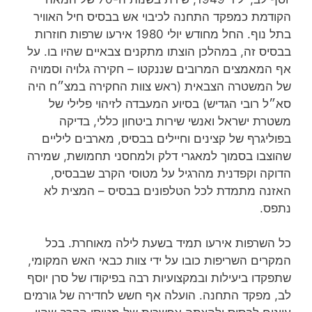
הקודמת כמפקד התחנה לכיבוי אש בבסיס חיל האוויר
בתל נוף. החל מחודש יולי 1980 אירעו שרפות חוזרות
בבסיס זה, במהלכן הוצתו מתקנים צבאיים שהיו בו. על
אף המאמצים המרובים שננקטו – חקירה גלויה וסמויה
של המשטרה הצבאית (ראש צוות החקירה במצ״ח היה
סא״ל רובי הגדיש) בסיוע המעבדה לזיהוי פלילי של
משטרת ישראל ואנשי שירות ביטחון כללי, בדיקה
בפוליגרף של קצינים וחיילים בבסיס, מארבים ליליים
שהוצבו בסמוך למאגרי דלק ולמחסני תחמושת, שמירה
הדוקה וקפדנית מהרגיל על מטוסי הקרב שבבסיס,
האזנה מתמדת לכל הטלפונים בבסיס – המצית לא
נתפס.
כל השרפות אירעו תמיד בשעת לילה מאוחרת. בכל
המקרים השריפות כובו על ידי צוות כבאי האש המקומי,
שתפקדו ביעילות ובמקצועיות רבה בפיקודו של סרן יוסף
לב, מפקד התחנה. הועלה אף חשש לחדירה של גורמים