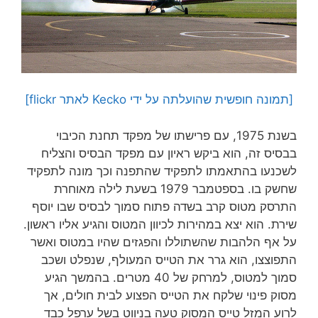
[תמונה חופשית שהועלתה על ידי Kecko לאתר flickr]
בשנת 1975, עם פרישתו של מפקד תחנת הכיבוי
בבסיס זה, הוא ביקש ראיון עם מפקד הבסיס והצליח
לשכנעו בהתאמתו לתפקיד שהתפנה וכך מונה לתפקיד
שחשק בו. בספטמבר 1979 בשעת לילה מאוחרת
התרסק מטוס קרב בשדה פתוח סמוך לבסיס שבו יוסף
שירת. הוא יצא במהירות לכיוון המטוס והגיע אליו ראשון.
על אף הלהבות שהשתוללו והפגזים שהיו במטוס ואשר
התפוצצו, הוא גרר את הטייס המעולף, שנפלט ושכב
סמוך למטוס, למרחק של 40 מטרים. בהמשך הגיע
מסוק פינוי שלקח את הטייס הפצוע לבית חולים, אך
לרוע המזל טייס המסוק טעה בניווט בשל ערפל כבד