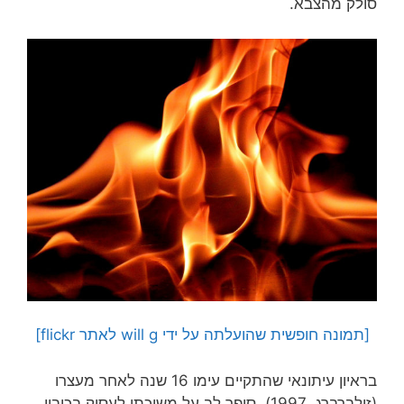
סולק מהצבא.
[תמונה חופשית שהועלתה על ידי will g לאתר flickr]
בראיון עיתונאי שהתקיים עימו 16 שנה לאחר מעצרו
(זילברברג, 1997), סיפר לב על משיכתו לעסוק בכיבוי