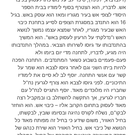
אש. לדבריו, הוא הצטרף בסוף לימודיו בבית הספר
היסודי לצופי אש בעיר מגוריו ומאז הוא עוסק באש. בגיל
16 הוא התנדב במסגרת הצופים לסייע בתחנת כיבוי
האש שבעיר מגוריו, לאחר שמצא עצמו נמשך לנושא
האש ו"נדלקתי על הרעיון לעסוק באש". הוא המשיך
בהתנדבותו עד גיוסו לשירותו הצבאי. במהלך התנדבותו
היה מגיע, לדבריו, לתחנה מדי יום ביומו ולא
פעם-פעמיים בשבוע כשאר המתנדבים. התחנה הפכה
להיות ביתו השני וגם לאחר גיוסו לצבא הוא שמר על
קשר עם אנשי התחנה. יוסף לב לא סיים את לימודיו
התיכוניים. לפני גיוסו לצבא הוא צורף לגרעין נח"ל
שחבריו היו מלוכדים מאוד. יוסף התגייס לנח"ל עם
חבריו לגרעין, אך התקשה להשתלב בו ובמקביל רצה
מאוד לעסוק בתחום הקרוב אליו – כיבוי אש. הוא הוחזר
לבקו"ם, נשלח לקורס נהיגה ובסיומו שובץ, לבקשתו,
בחיל האוויר, משום שידע כי בחיל זה מפותח מאוד כל
הנושא של כיבוי אש. בחיל האוויר הוא שירת כנהגו של