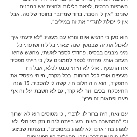
השרפות בבסיס, לצאת בלילות ולהצית אש במבנים
שונים: "אין לי הסבר. ברור שמדובר בחוסר שליטה. אבל
אין לי יכולת להגדיר את זה במילים".
הוא טען כי הרגיש איום ונורא עם מעשיו: "לא ידעתי איך
לאכול את זה שבמשך שנה יצאתי בלילות ושרפתי כל
מיני מבנים בבסיס. פחדתי לספר לאשתי, מחשש שהיא
תעזוב אותי. פחדתי לספר לממונים עלי, כי הייתי מפסיד
את התפקיד. אולי לא הייתי נכנס לכלא, אבל היו
מעיפים אותי לכל הרוחות. בכל מקרה, הייתי מפסיד את
התפקיד, והוא היה חלום חיי. קשה לי להסביר. 15 שנה
התעסקתי בכיבוי וזה לא קרה, גם לא חשבתי על זה אף
פעם ופתאום זה פרץ".
עם זאת, היה ברור לו, לדבריו, כי מטוסים הוא לא ישרוף
וכי "המחשבה באותו רגע הייתה לגרום נזק מינימלי. לא
לפגוע בחיי אדם ולא לפגוע במטוסים". בהצתות שביצע
"לא היה שום דבר עקבי, ההצתות היו ספונטניות,