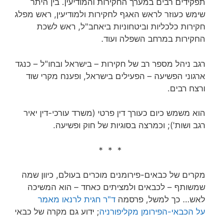
תפקידים רבים במערך החקירות והמודיעין. בין היתר
שימש כעוזר לראש האגף לחקירות ולמודיעין, ראש מפלג
חקירות כלכליות וביטחוניות ביאחב"ל, ראש לשכת
החקירות במרחב השפלה ועוד.
רגב ניהל מספר רב של חקירות – בישראל ובחו"ל – כנגד
ארגוני הפשיעה – הפעילים בישראל, ופענח מקרי שוד
ורצח רבים.
הוא משמש כיום כעורך דין פרטי (משרד עורכי-דין‏ יאיר
רגב ושות'); וכמרצה בסוגיות של חוק ופשיעה.
* * *
מקרים של כבאים-פירומנים מוכרים בעולם, כיוון שמה
שמשותף – לכבאים ולמציתים כאחד – הוא המשיכה
לאש… כך למשל, פרסמה
ד"ר חגית לרנאו מאמר
על הכבאי-הפירומן מקליפורניה
; ידוע גם מקרה של כבאי