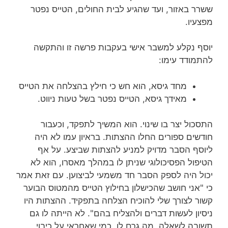
ששרר באזור, ועד שהגיע לבית החולים, הטייס נפטר
מפצעיו.
יוסף נקלע למשבר אישי בעקבות פרשה זו והתקשה
להתמודד עימו:
מחד גיסא, הוא חש כי חילץ בהצלחה את הטייס
מאידך גיסא, הטייס נפטר בשל טעות ניווט.
התסכול יצר בו שינוי. הוא המשיך לתפקד, וכעבור
חודשים ספורים החלו ההצתות. בראיון עמו לא היה
ליוסף הסבר מדויק למניע להצתות שביצע. על אף
הטיפול הפסיכולוגי שניתן לו במהלך מאסרו, הוא לא
יכול היה לספק הסבר חד משמעי לביצוען. עם זאת אמר
כי "אני חושב שהכישלון בחילוץ הטייס מהמטוס הבוער
קשור לצורך שלי להוכיח הצלחה בתפקיד. ההצתות היו
ניסיון לעשות דברים ולהצליח בהם". לא הייתה לו גם
תשובה לשאלה, מה גרם לו, כמי שאחראי על כיבוי