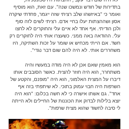
בתדירות של חודש ונמשכו שנה". עם זאת, הוא מוסיף
ואומר כי "באיזשהו שלב רציתי שזה ייגמר, פחדתי שיקרה
אסון ושההצתות יעלו בחיי אדם. רציתי לשים לזה סוף
ולכן הודיתי. אף אחד לא איים עלי והחוקרים לא לחצו
עלי. ההודאה באה ממני. כשעצרו אותי היה לחוקרים רק
חשד. אם הייתי מכחיש או שומר על זכות השתיקה, היו
משחררים אותי. לא היה להם שום דבר נגדי".
הוא מאמין שאם אכן לא היה מודה במעשיו והיה
משתחרר, הוא היה חוזר להצית. כאשר הסובבים אותו
דיברו על המצית האלמוני, הוא היה "מופנם, והקטע של
השרפות היה חבוי עמוק בתוכי. לא שיתפתי בזה אף
אחד". גם אשתו אישרה כי לא חשה בכלום: "הוא היה
יוצא בלילות לבדוק את הכוננות של החיילים ולא הייתה
לי סיבה לחשוד שהוא מצית שרפות".