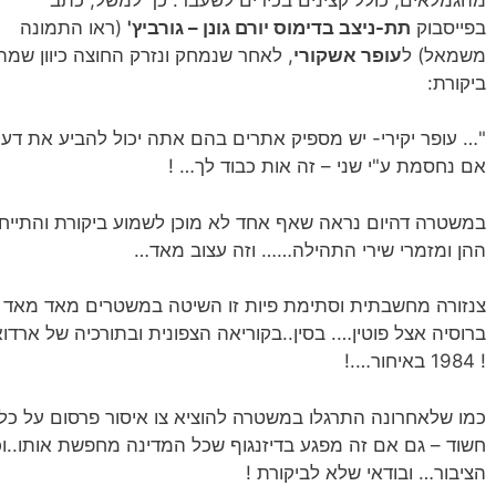
בפייסבוק
תת-ניצב בדימוס יורם גונן – גורביץ'
(ראו התמונה
משמאל) ל
עופר אשקורי
, לאחר שנמחק ונזרק החוצה כיוון שמת
ביקורת:
"… עופר יקירי- יש מספיק אתרים בהם אתה יכול להביע את דעת
אם נחסמת ע"י שני – זה אות כבוד לך… !
במשטרה דהיום נראה שאף אחד לא מוכן לשמוע ביקורת והתייחס
ההן ומזמרי שירי התהילה…… וזה עצוב מאד…
צנזורה מחשבתית וסתימת פיות זו השיטה במשטרים מאד מאד "נ
ברוסיה אצל פוטין…. בסין..בקוריאה הצפונית ובתורכיה של ארד
! 1984 באיחור….!
כמו שלאחרונה התרגלו במשטרה להוציא צו איסור פרסום על כל
חשוד – גם אם זה מפגע בדיזנגוף שכל המדינה מחפשת אותו..וכ
הציבור… ובודאי שלא לביקורת !