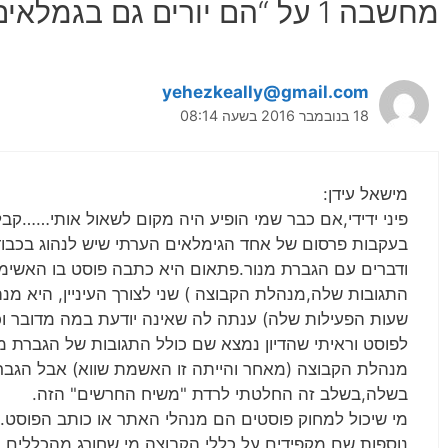
מחשבה 1 על “הם יורים גם בגמלאים…”
yehezkeally@gmail.com
18 בנובמבר 2016 בשעה 08:14
מישאל עידן:
פיני ידידי,אם כבר שמי הופיע היה מקום לשאול אותי……קבל
בעקבות פרסום של אחד הגימלאים הערתי שיש לנהוג בכבוד
ודברים עם הגברת מנור.פתאום היא כתבה פוסט בו האש
התגובות שלה,מנהלת הקבוצה ) שני לצורך העיניין, היא 
שעות הפעילות שלה) ענתה לה שאינה יודעת במה מדובר וכי
לפוסט וראיתי שהדיון נמצא שם כולל התגובות של הגברת מ
מנהלת הקבוצה (מאחר והייתה זו האשמת שווא) אבל הגבר
בשלה,בשלב זה החלטתי לרדת "משיח החרשים" הזה.
מי שיכול למחוק פוסטים הם מנהלי האתר או כותב הפוסט.א
נוספות,שם מקפידים על כללי הקבוצה,מי שחורג מהכללים 