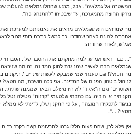
המשטרה אל גמלאיה". אבל, מרגע שהחלו גמלאים להעלות שם ב
נזרקו החוצה מהמערכת, עד שיבטיחו "להתנהג יפה".
מה שמדהים הוא שגמלאים מראים את נאמנותם למערכת ואת
אהבתם לה גם לאחר שהודרו. כך למשל כתבה
רותי מנור
לראש
אמ"ש, לאחר שהודרה:
"… כבוד ראש אמ"ש, למה מחקתם את ההסבר שלי. הסברתי למ
שגמלאים חברו לעשיה שמנוגדת לחוק המדינה. זה מה שניראה
מה חטאי?! וגם טענתי שמי שמבקש לעשות שינויים / תיקונים בח
לניהול ביטחון הפנים של המדינה. אני ככה חושבת, מה חטאי? ש
השוטרים" וגם ה"איגוד" לא היו מעולם הבאר שממנה שתיתי. הבא
תקנותיה או חוקיה, גם כתבתי שלטעמי "קרנות" מטילה נטל בלתי
בניגוד לתפקידו המוצהר , על פי התקנון שלו, לדעתי לא ממלא 
חטאי? …".
אין פלא לכן, שהתופעות הללו גרמו לתרעומת קשה בקרב רבים
מהגמלאים, כולל קצינים בכירים לשעבר. כך למשל, כתב