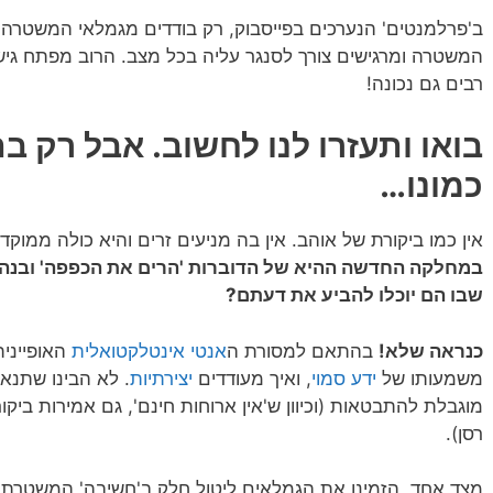
ב'פרלמנטים' הנערכים בפייסבוק, רק בודדים מגמלאי המשטרה 
המשטרה ומרגישים צורך לסנגר עליה בכל מצב. הרוב מפתח גיש
רבים גם נכונה!
בואו ותעזרו לנו לחשוב. אבל רק 
כמונו…
אין כמו ביקורת של אוהב. אין בה מניעים זרים והיא כולה ממוקדת
במחלקה החדשה ההיא של הדוברות 'הרים את הכפפה' ובנה א
שבו הם יוכלו להביע את דעתם?
כנראה שלא!
בהתאם למסורת ה
אנטי אינטלקטואלית
האופיינית
משמעותו של
ידע סמוי
, ואיך מעודדים
יצירתיות
. לא הבינו שתנאי
מוגבלת להתבטאות (וכיוון ש'אין ארוחות חינם', גם אמירות ביקו
רסן).
מצד אחד, הזמינו את הגמלאים ליטול חלק ב'חשיבה' המשטרתי