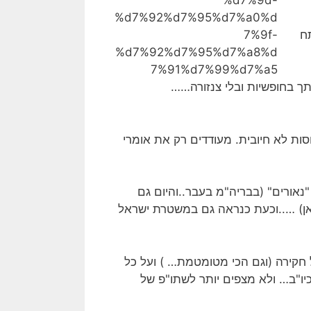
ח
ך בחופשיות ובלי צנזורה……
ות לא חיובית. מעודדים רק את אומרי
אורים" (בבריה"מ בעבר..והיום גם
ואן) …..וכעת כנראה גם במשטרת ישראל
 חקירה (וגם הכי מטומטמת… ) ועל כל
יו"ב… ולא מצפים יותר לשתו"פ של