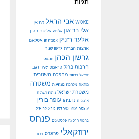
תגיות
אבי הראל
איראן
WOKE
אלי בר און
אליטת ההון
אליטה
אלעד רזניק
אסלאם
אמציה חן
ארצות הברית
גדעון שניר
גרשון הכהן
חמאס
חרבות ברזל
יאיר רגב
טראמפ
מהפכה משטרית
ישראל
כרזות
משטרה
מנהיגות
מחאה
מלחמה
משטרת ישראל
ניתוח רשתות
עופר בורין
נתניהו
ארגוניות
עוצמה
עזה
עמר דנק
פוליטיקה
פיל
פנחס
פלסטינים
בחנות חרסינה
יחזקאלי
פרוגרס
צבא