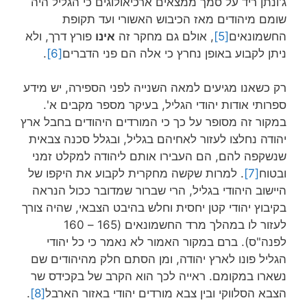
ג'ונתן ריד על סמך ממצאים ארכיאולוגים כי הגליל היה
שומם מיהודים מאז הכיבוש האשורי ועד תקופת
החשמונאים
[5]
, אולם גם מחקר זה
אינו
פורץ דרך, ולא
ניתן לקבוע באופן נחרץ כי אלה הם פני הדברים
[6]
.
רק כשאנו מגיעים למאה השנייה לפני הספירה, יש מידע
ספרותי אודות יהודי הגליל, בעיקר מספר מקבים א'.
במקור זה מסופר על כך כי המורדים היהודים בחבל ארץ
יהודה נחלצו לעזור לאחיהם בגליל, ובגלל סכנה צבאית
שנשקפה להם, הם העבירו אותם ליהודה למקלט זמני
ובטוח
[7]
. למרות שקשה מחקרית לקבוע את היקפו של
היישוב היהודי בגליל, הרי שברור שמדובר ככול הנראה
בקיבוץ יהודי קטן יחסית וחלש בהיבט הצבאי, שהיה צורך
לעזור לו במהלך מרד החשמונאים (165 – 160
לפנה"ס). ברם במקור האמור לא נאמר כי כל יהודי
הגליל פונו לארץ יהודה, ומן הסתם חלק מהיהודים שם
נשארו במקומם. ראייה לכך הוא הקרב של בקכידס שר
הצבא הסלווקי ובין צבא מורדים יהודי באזור הארבל
[8]
.