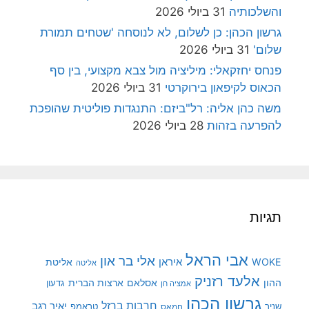
והשלכותיה
31 ביולי 2026
גרשון הכהן: כן לשלום, לא לנוסחה 'שטחים תמורת
שלום'
31 ביולי 2026
פנחס יחזקאלי: מיליציה מול צבא מקצועי, בין סף
הכאוס לקיפאון בירוקרטי
31 ביולי 2026
משה כהן אליה: רל"ביזם: התנגדות פוליטית שהופכת
להפרעה בזהות
28 ביולי 2026
תגיות
אבי הראל
אלי בר און
איראן
WOKE
אליטת
אליטה
אלעד רזניק
ההון
אסלאם
ארצות הברית
גדעון
אמציה חן
גרשון הכהן
חרבות ברזל
יאיר רגב
שניר
טראמפ
חמאס