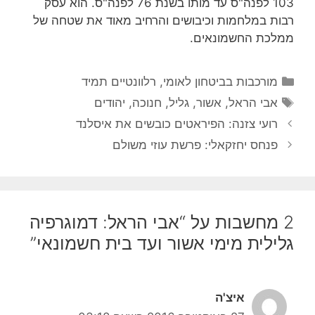
103 לפנה"ס עד מותו בשנת 76 לפנה"ס. הוא עסק
רבות במלחמות וכיבושים והרחיב מאוד את שטחה של
ממלכת החשמונאים.
קטגוריות
מורכבות בביטחון לאומי
,
רלוונטיים תמיד
תגיות
אבי הראל
,
אשור
,
גליל
,
חנוכה
,
יהודים
רועי צזנה: הפיראטים כובשים את איסלנד
פנחס יחזקאלי: פרשת עוזי משולם
2 מחשבות על “אבי הראל: דמוגרפיה
גלילית מימי אשור ועד בית חשמונאי”
איצ'ה