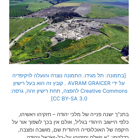
[בתמונה: תל מגידו. התמונה נוצרה והועלה לויקיפדיה
על ידי AVRAM GRAICER . קובץ זה הוא בעל רישיון
Creative Commons להפצה, תחת רישיון זהה, גרסה:
CC BY-SA 3.0]
בתנ"ך ישנה פנייה של מלכי יהודה – חזקיהו ויאשיהו,
כלפי היישוב היהודי בגליל, אולם אין בכך לשפוך אור על
היקפה של האוכלוסייה היהודית שם, מושבה ומצבה,
כדלקמן: "א וַיִּשְׁלַח יְחִזְקִיָּהוּ עַל-כָּל-יִשְׂרָאֵל וִיהוּדָה,