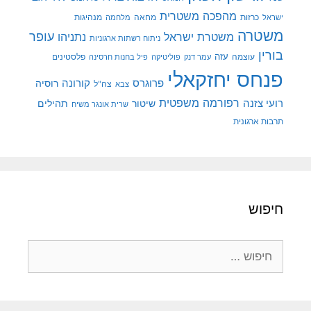
מהפכה משטרית
מנהיגות
ישראל
כרזות
מחאה
מלחמה
משטרה
עופר
משטרת ישראל
נתניהו
ניתוח רשתות ארגוניות
בורין
עוצמה
עזה
פלסטינים
עמר דנק
פוליטיקה
פיל בחנות חרסינה
פנחס יחזקאלי
קורונה
פרוגרס
רוסיה
צה"ל
צבא
רפורמה משפטית
רועי צזנה
שיטור
תהילים
שרית אונגר משיח
תרבות ארגונית
חיפוש
חיפוש: