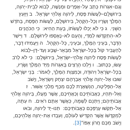
וְגַם-אִגְּרוֹת כָּתַב עַל-אֶפְרַיִם וּמְנַשֶּׁה, לָבוֹא לְבֵית-יְהוָה,
בִּירוּשָׁלִָם–לַעֲשׂוֹת פֶּסַח, לַיהוָה אֱלֹהֵי יִשְׂרָאֵל. ב וַיִּוָּעַץ
הַמֶּלֶךְ וְשָׂרָיו וְכָל-הַקָּהָל, בִּירוּשָׁלִָם, לַעֲשׂוֹת הַפֶּסַח, בַּחֹדֶשׁ
הַשֵּׁנִי. ג כִּי לֹא יָכְלוּ לַעֲשֹׂתוֹ, בָּעֵת הַהִיא: כִּי הַכֹּהֲנִים
לֹא-הִתְקַדְּשׁוּ לְמַדַּי, וְהָעָם לֹא-נֶאֶסְפוּ לִירוּשָׁלִָם. ד וַיִּישַׁר
הַדָּבָר, בְּעֵינֵי הַמֶּלֶךְ, וּבְעֵינֵי, כָּל-הַקָּהָל. ה וַיַּעֲמִידוּ דָבָר,
לְהַעֲבִיר קוֹל בְּכָל-יִשְׂרָאֵל מִבְּאֵר-שֶׁבַע וְעַד-דָּן–לָבוֹא
לַעֲשׂוֹת פֶּסַח לַיהוָה אֱלֹהֵי-יִשְׂרָאֵל, בִּירוּשָׁלִָם: כִּי לֹא לָרֹב
עָשׂוּ, כַּכָּתוּב. ו וַיֵּלְכוּ הָרָצִים בָּאִגְּרוֹת מִיַּד הַמֶּלֶךְ וְשָׂרָיו,
בְּכָל-יִשְׂרָאֵל וִיהוּדָה, וּכְמִצְוַת הַמֶּלֶךְ, לֵאמֹר: בְּנֵי יִשְׂרָאֵל,
שׁוּבוּ אֶל-יְהוָה אֱלֹהֵי אַבְרָהָם יִצְחָק וְיִשְׂרָאֵל, וְיָשֹׁב
אֶל-הַפְּלֵיטָה, הַנִּשְׁאֶרֶת לָכֶם מִכַּף מַלְכֵי אַשּׁוּר. ז
וְאַל-תִּהְיוּ, כַּאֲבוֹתֵיכֶם וְכַאֲחֵיכֶם, אֲשֶׁר מָעֲלוּ, בַּיהוָה אֱלֹהֵי
אֲבוֹתֵיהֶם; וַיִּתְּנֵם לְשַׁמָּה, כַּאֲשֶׁר אַתֶּם רֹאִים. ח עַתָּה,
אַל-תַּקְשׁוּ עָרְפְּכֶם כַּאֲבוֹתֵיכֶם: תְּנוּ-יָד לַיהוָה, וּבֹאוּ
לְמִקְדָּשׁוֹ אֲשֶׁר הִקְדִּישׁ לְעוֹלָם, וְעִבְדוּ אֶת-יְהוָה אֱלֹהֵיכֶם,
וְיָשֹׁב מִכֶּם חֲרוֹן אַפּוֹ"
[3]
.