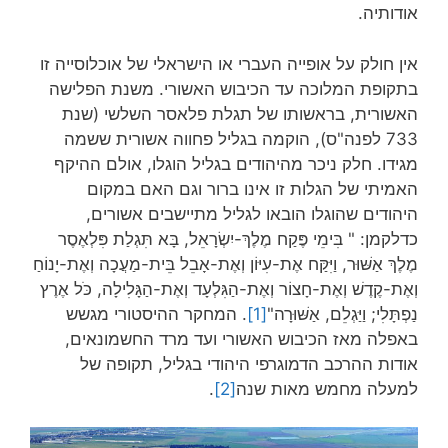
אודותיה.
אין חולק על אופייה העברי או הישראלי של אוכלוסייה זו
בתקופת המלוכה עד הכיבוש האשורי. משנת הפלישה
האשורית, בראשותו של תגלת פלאסר השלשי (שנת
733 לפנה"ס), הוקמה בגליל פחווה אשורית ששמה
מגידו. חלק ניכר מהיהודים בגליל הוגלו, אולם ההיקף
האמיתי של הגלות זו אינו ברור וגם האם במקום
היהודים שהוגלו הובאו לגליל מתיישבים אשורים,
כדלקמן: " בִּימֵי פֶּקַח מֶלֶךְ-יִשְׂרָאֵל, בָּא תִּגְלַת פִּלְאֶסֶר
מֶלֶךְ אַשּׁוּר, וַיִּקַּח אֶת-עִיּוֹן וְאֶת-אָבֵל בֵּית-מַעֲכָה וְאֶת-יָנוֹחַ
וְאֶת-קֶדֶשׁ וְאֶת-חָצוֹר וְאֶת-הַגִּלְעָד וְאֶת-הַגָּלִילָה, כֹּל אֶרֶץ
נַפְתָּלִי; וַיַּגְלֵם, אַשּׁוּרָה"
[1]
. המחקר ההיסטורי מגשש
באפלה מאז הכיבוש האשורי ועד מרד החשמונאים,
אודות ההרכב הדמוגרפי היהודי בגליל, תקופה של
למעלה מחמש מאות שנה
[2]
.