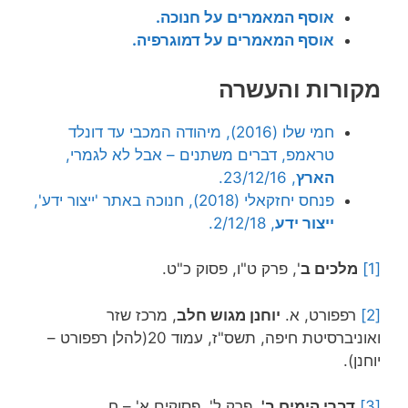
אוסף המאמרים על חנוכה.
אוסף המאמרים על דמוגרפיה.
מקורות והעשרה
חמי שלו (2016), מיהודה המכבי עד דונלד
טראמפ, דברים משתנים – אבל לא לגמרי,
הארץ
, 23/12/16.
פנחס יחזקאלי (2018), חנוכה באתר 'ייצור ידע',
ייצור ידע
, 2/12/18.
[1]
מלכים ב
', פרק ט"ו, פסוק כ"ט.
[2]
רפפורט, א.
יוחנן מגוש חלב
, מרכז שזר
ואוניברסיטת חיפה, תשס"ז, עמוד 20(להלן רפפורט –
יוחנן).
[3]
דברי הימים ב'
, פרק ל', פסוקים א' – ח.