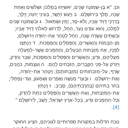
וכן: "א בֶּן-שְׁמוֹנֶה שָׁנִים, יֹאשִׁיָּהוּ בְמָלְכוֹ; וּשְׁלֹשִׁים וְאַחַת
שָׁנָה, מָלַךְ בִּירוּשָׁלִָם. ב וַיַּעַשׂ הַיָּשָׁר, בְּעֵינֵי יְהוָה; וַיֵּלֶךְ,
בְּדַרְכֵי דָּוִיד אָבִיו, וְלֹא-סָר, יָמִין וּשְׂמֹאול. ג וּבִשְׁמוֹנֶה שָׁנִים
לְמָלְכוֹ, וְהוּא עוֹדֶנּוּ נַעַר, הֵחֵל, לִדְרוֹשׁ לֵאלֹהֵי דָּוִיד אָבִיו;
וּבִשְׁתֵּים עֶשְׂרֵה שָׁנָה, הֵחֵל לְטַהֵר אֶת-יְהוּדָה וִירוּשָׁלִַם,
מִן-הַבָּמוֹת וְהָאֲשֵׁרִים, וְהַפְּסִלִים וְהַמַּסֵּכוֹת. ד וַיְנַתְּצוּ
לְפָנָיו, אֵת מִזְבְּחוֹת הַבְּעָלִים, וְהַחַמָּנִים אֲשֶׁר-לְמַעְלָה
מֵעֲלֵיהֶם, גִּדֵּעַ; וְהָאֲשֵׁרִים וְהַפְּסִלִים וְהַמַּסֵּכוֹת, שִׁבַּר וְהֵדַק,
וַיִּזְרֹק עַל-פְּנֵי הַקְּבָרִים, הַזֹּבְחִים לָהֶם. ה וְעַצְמוֹת, כֹּהֲנִים,
שָׂרַף, עַל-מזבחותים (מִזְבְּחוֹתָם); וַיְטַהֵר אֶת-יְהוּדָה,
וְאֶת-יְרוּשָׁלִָם. ו וּבְעָרֵי מְנַשֶּׁה וְאֶפְרַיִם וְשִׁמְעוֹן, וְעַד-נַפְתָּלִי,
בחר בתיהם (בְּחַרְבֹתֵיהֶם), סָבִיב. ז וַיְנַתֵּץ
אֶת-הַמִּזְבְּחוֹת, וְאֶת-הָאֲשֵׁרִים וְהַפְּסִלִים כִּתַּת לְהֵדַק,
וְכָל-הַחַמָּנִים גִּדַּע, בְּכָל-אֶרֶץ יִשְׂרָאֵל; וַיָּשָׁב, לִירוּשָׁלִָם "
.
[4]
נוכח הדלות במקורות ספרותיים לגוניהם, הציע החוקר