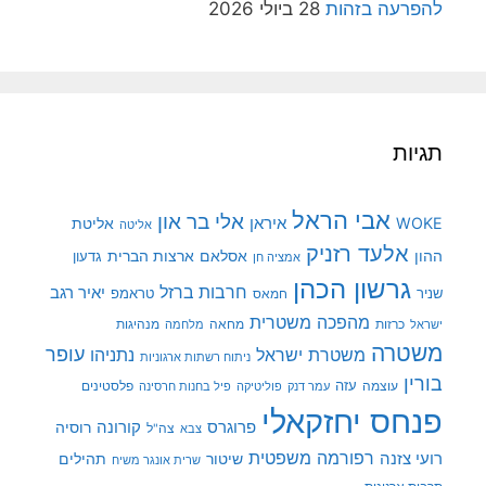
להפרעה בזהות
28 ביולי 2026
תגיות
אבי הראל
אלי בר און
איראן
WOKE
אליטת
אליטה
אלעד רזניק
ההון
אסלאם
ארצות הברית
גדעון
אמציה חן
גרשון הכהן
חרבות ברזל
יאיר רגב
שניר
טראמפ
חמאס
מהפכה משטרית
מנהיגות
ישראל
כרזות
מחאה
מלחמה
משטרה
עופר
משטרת ישראל
נתניהו
ניתוח רשתות ארגוניות
בורין
עוצמה
עזה
פלסטינים
עמר דנק
פוליטיקה
פיל בחנות חרסינה
פנחס יחזקאלי
קורונה
פרוגרס
רוסיה
צה"ל
צבא
רפורמה משפטית
רועי צזנה
שיטור
תהילים
שרית אונגר משיח