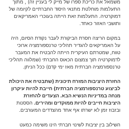
משמאל את כריכת ספרו של מייק לי בעניין זה) , מתוך
התעלמות מוחלטת מתנאי היסוד החברתיים לקיומה של
דמוקרטיה. התעלמות זאת הייתה בעוכרי האמריקאים
ותושבי האזור כאחד.
במקום הריצה חסרת הביקורת לעבר נקודת הסיום, היה
על האמריקאים להגדיר תהליכי טרנספורמציה ארוכי
טווח, שמטרתם העיקרית הייתה להבטיח את המעבר
לדמוקרטיה תוך צמצום הכאוס החברתי (שמלווה תהליכי
טרנספורמציה חברתית מאז ימי קדם) ככל הניתן.
החזרת היציבות המזרח תיכונית (שתבטיח את היכולת
לביצוע טרנספורמציה חברתית) חייבת להיות עיקרון
מנחה במדיניות הנשיא הבא. הצעדים להחזרת
היציבות חייבים להיות ממוקדים ומהירים.
הססנות
ובזבוז זמן לא ישרתו אף אחד מהצדדים המעורבים.
השילוב בין יציבות לשינוי חברתי הינו משימה כמעט