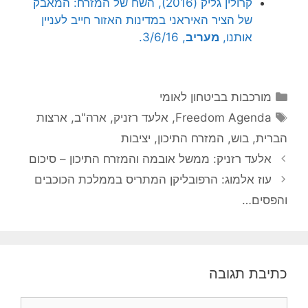
קרולין גליק (2016), השח של המזרח: המאבק
של הציר האיראני במדינות האזור חייב לעניין
אותנו,
מעריב
, 3/6/16.
קטגוריות
מורכבות בביטחון לאומי
תגיות
Freedom Agenda
,
אלעד רזניק
,
ארה"ב
,
ארצות
הברית
,
בוש
,
המזרח התיכון
,
יציבות
אלעד רזניק: ממשל אובמה והמזרח התיכון – סיכום
עוז אלמוג: הרפובליקן המתריס בממלכת הכוכבים
והפסים…
כתיבת תגובה
תגובה