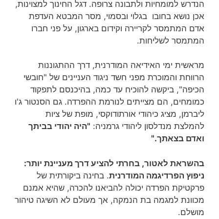
הנדרש למומחיות ולתבונה צרופה. דגל החינוך למצוינות,
אכן נושא בחובו בגלוי ובסמוי, מסר המבטא העדפת
אדם המתמסר לקריירה וקידום בארגון, על פני חברו
המתמסר לשליחות.
מראשית ימי האידיאה המודרנית, דרך ההתגוננות
הרווחת והמוכרת מפני חשד ניגוד העניינים של "חובשי
הכיפה", ביקשה להוכיח עד כמה, בהיכנסם לתפקוד
כמומחים, הם מצייתים לנורמת ההפרדה. גם הסנטור ג'ו
ליברמן, מציג כיהודי אורתודוקסי, מופת של ציות
להמלצת מנדלסון ליהודי גרמניה:
"היה יהודי בביתך
ואדם בצאתך."
בהשראת לאטור, בחרתי להציע דרך מעניינת יותר:
ניפוץ הפרדיגמה המודרנית
. בחינה ביקורתית של
פרקטיקת הפרדה יכולה להביאנו להכרה, שהיא אמנם
מכוונת למגמה בת הנמקה, אך מעולם לא השיגה טיהור
מושלם.