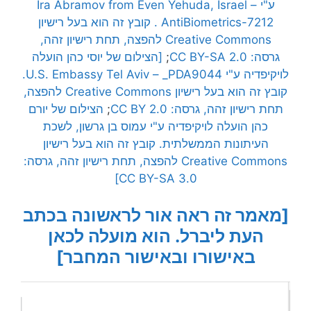
ע"י
Ira Abramov from Even Yehuda, Israel –
AntiBiometrics-7212.
קובץ זה הוא בעל רישיון
Creative Commons
להפצה, תחת רישיון זהה,
גרסה:
CC BY-SA 2.0
;
[הצילום של יוסי כהן הועלה
לויקיפדיה
ע"י
U.S. Embassy Tel Aviv – _PDA9044
.
קובץ זה הוא בעל רישיון
Creative Commons
להפצה,
תחת רישיון זהה, גרסה:
CC BY 2.0
;
הצילום של יורם
כהן הועלה
לויקיפדיה
ע"י עמוס בן גרשון, לשכת
העיתונות הממשלתית
.
קובץ זה הוא בעל רישיון
Creative Commons
להפצה, תחת רישיון זהה, גרסה:
CC BY-SA 3.0]
[מאמר זה ראה אור לראשונה בכתב
העת ליברל. הוא מועלה לכאן
באישורו ובאישור המחבר]