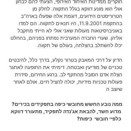
חוקרים ממדינות האיחוד האירופי, הצעתי להם לבחון
אולי הוא מונע דווקא בגלל התקווה. לחלק מן
הטרוריסטים הידועים, דוגמת אלה שפעלו בארה"ב
בהתקפת 11.9.2001, היו תנאים לתקווה. הם למדו
באוניברסיטאות מעולות שאני אולי לא הייתי מתקבל
אליהן. שערי החברה המערבית נפתחו בפניהם, בהחלט
יכלו להשתלב בהצלחה, בעולם של תקווה.
הדיון על דרכי המאבק בטרור נקלע, בדרך כלל, להיבטים
טכניים של מודיעין ואבטחה. דימיתי את התופעה לאתגר
הצלת אדם הסובל מהתקף לב. ברגע החירום, סידרת
פעולות טכניות מידיות, יכולה להציל חיים. אולם לאחר
שיוצב ה
ממה נובע החשש מחובשי כיפה בתפקידים בכירים?
מדוע חשד, להבאת אג'נדה לתפקיד, מתעורר דווקא
כלפיי חובשי כיפות?