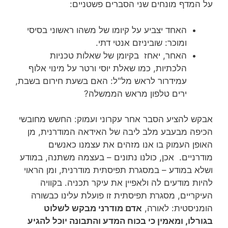
על המדף מונחים שני הסברים פשטניים:
האחד יצביע על קיומו של משהו ראשוני בסיסי
ומוכר: שוביניזם אנטי דתי.
האחר, יאחז בקיומן של שאלות טכניות
הלכתיות, כמו שאלת יוסי ורטר על מינוי אלוף
עמידרור לראש מל"ל: האם בשעת חירום בשבת,
ירים טלפון מראש הממשלה?
אבקש להציע הסבר אחר עקרוני ועמוק: החשש מחובשי
הכיפה מבעבע מלב ליבה של האידאה המודרנית, מן
האופן העמוק בו אנו מזהים את עצמנו כאנשים
מודרניים. אכן, כולנו נתונים – בעצמה משתנה, במודע
ושלא במודע – במסגרת תפיסתית מודרנית, ומן הראוי
להיות מודעים לה ולאפיין את עיקר תכניה. בקוויה
העיקריים, מסגרת תפיסתית זו פועלת עלינו כבשורה
הומניסטית: לאורה,
אדם מודרני מבקש לשלוט
בגורלו, ומאמין כי בכוח המדע והתבונה יוכל להגיע