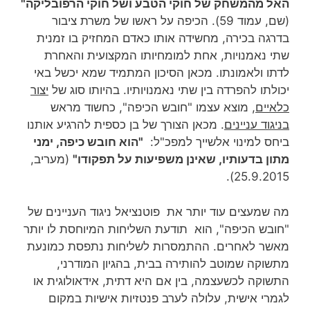
האל מהמשחק של חוקי הטבע ושל חוקי הרפובליקה"
(שם, עמוד 59). הכיפה על ראשו של משרת ציבור
בדרגה בכירה, מחשידה אותו כאדם המחזיק בו זמנית
שתי נאמנויות, אחת למומחיותו המקצועית והאחרת
לדתו ולאמונתו. מכאן הסיכון המתמיד שמא יכשל באי
יכולתו להפרדה בין שתי נאמנויותיו. בהיותו סוג של
יצור
כלאיים
, מוצא עצמו "חובש הכיפה", כחשוד מראש
בניגוד עניינים
. מכאן הצורך של בן כספית להרגיע אותנו
ביחס למינוי אלשייך למפכ"ל:
"הוא חובש כיפה, ימני
מתון בדעותיו, שאינן משפיעות על תפקודו"
(מעריב,
25.9.2015).
מה שמעצים עוד יותר את פוטנציאל ניגוד העניינים של
"חובש הכיפה", הוא תודעת השליחות המיוחסת לו יותר
מאשר לאחרים. ההתמסרות לשליחות נתפסת כמונעת
מתשוקה שמוטב להותירה בבית, בהגיון המודרני,
התשוקה לכשעצמה, בין אם היא דתית, אידאולוגית או
לגמרי אישית, עלולה לערב פנטזיות אישיות במקום