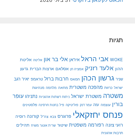
תגיות
אבי הראל
אלי בר און
איראן
WOKE
אליטת
אליטה
אלעד רזניק
ההון
אסלאם
ארצות הברית
גדעון
אמציה חן
גרשון הכהן
חרבות ברזל
יאיר רגב
שניר
טראמפ
חמאס
מהפכה משטרית
מנהיגות
ישראל
כרזות
מחאה
מלחמה
משטרה
עופר
משטרת ישראל
נתניהו
ניתוח רשתות ארגוניות
בורין
עוצמה
עזה
פלסטינים
עמר דנק
פוליטיקה
פיל בחנות חרסינה
פנחס יחזקאלי
קורונה
פרוגרס
רוסיה
צה"ל
צבא
רפורמה משפטית
רועי צזנה
שיטור
תהילים
שרית אונגר משיח
תרבות ארגונית