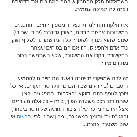
השתוללות חלק מההמון שיקמה במהירות את תדמיתה
ויצרה לה תמיכה עממית.
את הלקח הזה למדתי מאחד ממפקדי העבר החכמים
במשטרות ארצות הברית, ראובן גרינברג (יהודי ושחור!)
שטען שהוא מטיף לשוטריו כל העת שמותר לשלוף נשק
נגד אדם ולהפעילו, רק אם הם בטוחים שמחר
בתקשורת יבקרו את המשטרה, שלא השתמשה בכוח
מוקדם מידי
!
זה לקח שמפקדי משטרה באשר הם חייבים להטמיע
היטב. כולם יודעים שבידיהם כוחות חסרי תקדים. אין כל
צורך לנופף בהם. דווקא "הצלחות" המפגינים: קצין
שותת דם; רכב משטרה הפוך; ביזה – כל אלה מעוררים
אצל הזרם המרכזי של הציבור תחושה של חוסר ביטחון,
והוא "חוזר" ותומך במשטרה, ומבין שבינו לבין ה
כאוס
אין
שום משטרה אחרת…