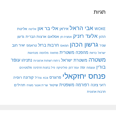
תגיות
אבי הראל
אלי בר און
איראן
WOKE
אליטת
אליטה
אלעד רזניק
ההון
אסלאם
ארצות הברית
גדעון
אמציה חן
גרשון הכהן
חרבות ברזל
יאיר רגב
שניר
טראמפ
חמאס
מהפכה משטרית
מנהיגות
ישראל
כרזות
מחאה
מלחמה
משטרה
עופר
משטרת ישראל
נתניהו
ניתוח רשתות ארגוניות
בורין
עוצמה
עזה
פלסטינים
עמר דנק
פוליטיקה
פיל בחנות חרסינה
פנחס יחזקאלי
קורונה
פרוגרס
רוסיה
צה"ל
צבא
רפורמה משפטית
רועי צזנה
שיטור
תהילים
שרית אונגר משיח
תרבות ארגונית