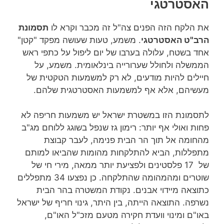
האסטרטגי
את הלקח הזה הפנים צה"ל זה מכבר וקרא לו
תסמונת
הרב"ט האסטרטגי
. משמע, טעות שעושה מפקד "קטן"
אחד בשטח, עלולה בערבו של יום ליפול על כתפי ראש
הממשלה ולחולל שערורייה בינלאומית. משמע, על
חיילים להיות מודעים, לא רק למשמעות הטקטית של
מעשיהם, אלא אף למשמעות האסטרטגית שלהם.
לתסמונת הזו במשטרת ישראל יש משמעות חריפה לא
פחות ואולי אף יותר: רימון גז שנפל בשוגג ללוחם מג"ב
מהחומה אל תוך הר הבית פנימה, לעבר קבוצת
מתפללות, הביא להתלקחות מהומות שהביאו למותם
של 17 פלסטינים ולפציעת יותר ממאה, מירי חי של
שוטרים ומהמהומה שהתלקחה. כן נפצעו 34 מתפללים
כתוצאה מיידוי אבנים. נקודת המשטרה בהר הבית
נשרפה. התוצאה הייתה, בין היתר, גינוי חריף של ישראל
באו"ם ומינוי וועדת חקירה מטעם מזכ"ל האו"ם,