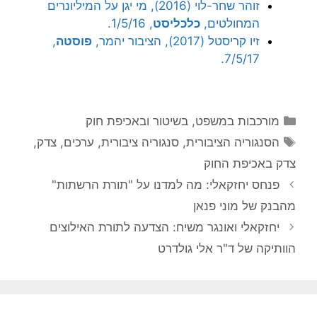
זוהר שחר-לוי (2016), מי יגן על המיליונרים
המחולטים,
כלכליסט
, 1/5/16.
זיו קריסטל (2017), הציבור יהמר,
פוסטה
,
7/5/17.
קטגוריות
מורכבות במשפט, בשיטור ובאכיפת חוק
תגיות
הסנגוריה הציבורית
,
סנגוריה ציבורית
,
ערכים
,
צדק
,
צדק באכיפת החוק
פנחס יחזקאלי: מה למדנו על "תורת הרשתות"
מהבנק של מוני פנאן
יחזקאלי ואונגר משיח: הצדעה לתורת האילוצים
הוותיקה של ד"ר אלי גולדרט