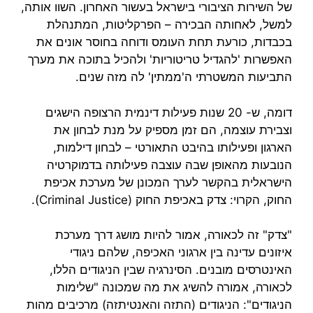
של השירות הציבורי בישראל בעשור האחרון. השוו אותה,
למשל, לאחותה הבכירה – הפרקליטות, המתנהלת
בכבדות, כורעת תחת העומס ודוחה בחוסר אונים את
האפשרות 'להגדיל טריטוריות' ולהכיל בתוכה את מערך
התביעות המשטרתי ה'ממתין' לה מזה שנים.
דומה, ש- 20 שנות פעילות דינמית הרצופה הישגים
וצבירת עוצמה, הם זמן מספיק על מנת לבחון את
הארגון ופעילותו בהיבט התאורטי – לבחון דילמות,
הנובעות מהאופן שבה עוצבה פעילותה בדמוקרטיה
הישראלית בהקשר לערך המכונן של מערכת אכיפת
החוק, הקרוי: צדק באכיפת החוק (Criminal Justice).
"צדק" זה לכאורה, אמור להיות מושג דרך מערכת
איזונים עדינה בין ארגוני האכיפה, שלהם ניגודי
האינטרסים מובנים. הסינרגיה שבין הניגודים הללו,
לכאורה, אמורה להשיג את מה שמכונה "שלימות
הניגודים": הניגודים (התזה והאנטיתזה) מרכיבים מהות