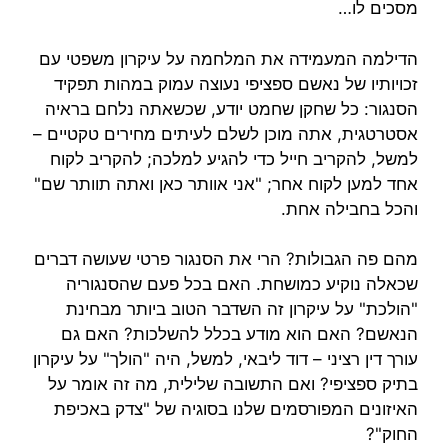
מסכים לו…
הדילמה המעמידה את המלחמה על עיקרון משפטי עם
זכויותיו של נאשם ספציפי נעוצה עמוק במהות תפקיד
הסנגור: כל שחקן שחמט יודע, שכשאתה נלחם בראיה
אסטרטגית, אתה מוכן לשלם לעיתים מחירים טקטיים –
למשל, להקריב חייל כדי להגיע למלכה; להקריב לקוח
אחד למען לקוח אחר; "אני אוותר כאן ואתה תוותר שם"
והכל בחבילה אחת.
מהם פה הגבולות? הרי את הסנגור פרטי שעושה דברים
שכאלה נוקיע כמושחת. האם בכל פעם שהסנגוריה
"הולכת" על עיקרון זה השדבר הטוב ביותר מבחינת
הנאשם? האם הוא מודע בכלל להשלכות? האם גם
עורך דין רציני – דוד ליבאי, למשל, היה "הולך" על עיקרון
בתיק ספציפי? ואם התשובה שלילית, מה זה אומר על
האיזונים המפורסמים שלנו בסוגיה של "צדק באכיפת
החוק"?