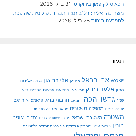
הכאוס לקיפאון בירוקרטי
31 ביולי 2026
משה כהן אליה: רל"ביזם: התנגדות פוליטית שהופכת
להפרעה בזהות
28 ביולי 2026
תגיות
אבי הראל
אלי בר און
איראן
WOKE
אליטת
אליטה
אלעד רזניק
ההון
אסלאם
ארצות הברית
גדעון
אמציה חן
גרשון הכהן
חרבות ברזל
יאיר רגב
שניר
טראמפ
חמאס
מהפכה משטרית
מנהיגות
ישראל
כרזות
מחאה
מלחמה
משטרה
עופר
משטרת ישראל
נתניהו
ניתוח רשתות ארגוניות
בורין
עוצמה
עזה
פלסטינים
עמר דנק
פוליטיקה
פיל בחנות חרסינה