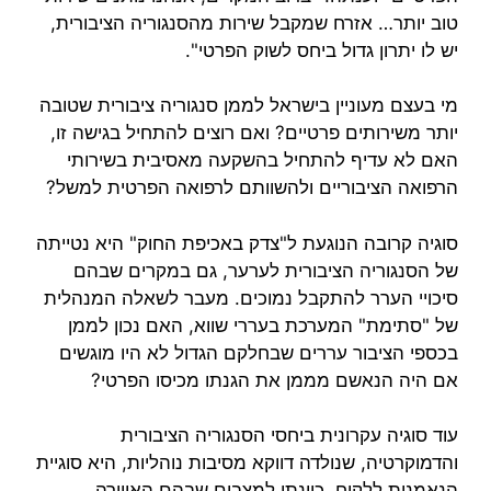
טוב יותר… אזרח שמקבל שירות מהסנגוריה הציבורית,
יש לו יתרון גדול ביחס לשוק הפרטי".
מי בעצם מעוניין בישראל לממן סנגוריה ציבורית שטובה
יותר משירותים פרטיים? ואם רוצים להתחיל בגישה זו,
האם לא עדיף להתחיל בהשקעה מאסיבית בשירותי
הרפואה הציבוריים ולהשוותם לרפואה הפרטית למשל?
סוגיה קרובה הנוגעת ל"צדק באכיפת החוק" היא נטייתה
של הסנגוריה הציבורית לערער, גם במקרים שבהם
סיכויי הערר להתקבל נמוכים. מעבר לשאלה המנהלית
של "סתימת" המערכת בעררי שווא, האם נכון לממן
בכספי הציבור עררים שבחלקם הגדול לא היו מוגשים
אם היה הנאשם מממן את הגנתו מכיסו הפרטי?
עוד סוגיה עקרונית ביחסי הסנגוריה הציבורית
והדמוקרטיה, שנולדה דווקא מסיבות נוהליות, היא סוגיית
הנאמנות ללקוח. כוונתי למצבים שבהם האווירה