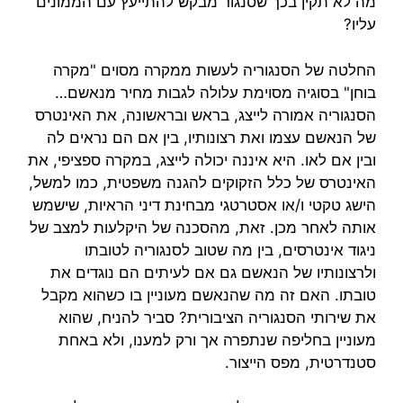
מה לא תקין בכך שסנגור מבקש להתייעץ עם הממונים
עליו?
החלטה של הסנגוריה לעשות ממקרה מסוים "מקרה
בוחן" בסוגיה מסוימת עלולה לגבות מחיר מנאשם…
הסנגוריה אמורה לייצג, בראש ובראשונה, את האינטרס
של הנאשם עצמו ואת רצונותיו, בין אם הם נראים לה
ובין אם לאו. היא איננה יכולה לייצג, במקרה ספציפי, את
האינטרס של כלל הזקוקים להגנה משפטית, כמו למשל,
הישג טקטי ו/או אסטרטגי מבחינת דיני הראיות, שישמש
אותה לאחר מכן. זאת, מהסכנה של היקלעות למצב של
ניגוד אינטרסים, בין מה שטוב לסנגוריה לטובתו
ולרצונותיו של הנאשם גם אם לעיתים הם נוגדים את
טובתו. האם זה מה שהנאשם מעוניין בו כשהוא מקבל
את שירותי הסנגוריה הציבורית? סביר להניח, שהוא
מעוניין בחליפה שנתפרה אך ורק למענו, ולא באחת
סטנדרטית, מפס הייצור.