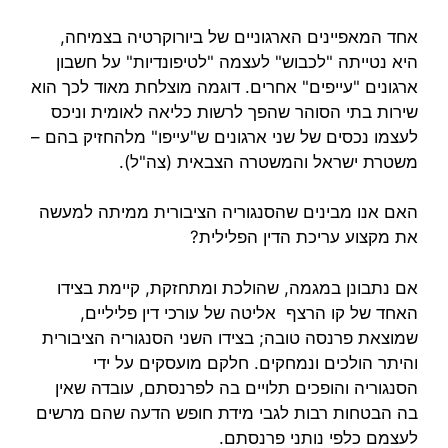
אחד המאפיינים הארגוניים של ביורוקרטיה בצמיחה,
היא נטייתה "לכבוש" לעצמה "לטיפונדיות" על חשבון
ארגונים "עייפים" אחרים. דוגמה מוצלחת מאוד לכך הוא
שירות בתי הסוהר שהפך לרשות כליאה לאומית וניכס
לעצמו נכסים של שני ארגונים ש"עייפו" מלהחזיק בהם –
משטרת ישראל והמשטרה הצבאית (צה"ל).
האם אנו מבינים שהסנגוריה הציבורית ממיתה למעשה
את מקצוע עריכת הדין הפלילית?
אם נתבונן במגמה, שהולכת ומתחזקת, קיימת בצידו
האחד של קו הרצף אליטה של עורכי דין פליליים,
שמוצאת פרנסה טובה; בצידו השני הסנגוריה הציבורית
והיתר הולכים ונמחקים. חלקם מועסקים על ידי
הסנגוריה והופכים תלויים בה לפרנסתם, עובדה שאין
בה הבטחות רבות לגבי מידת חופש הדעה שהם מרשים
לעצמם כלפי נותני פרנסתם.