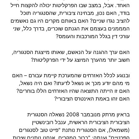
האחד. אבל, במצב שבו הפרקליטות יכולה להקצות חייל
בודד, האם נכון, מבחינה ציבורית, שהסנגוריה תוכל
להציב נגדו שניים? האם באותם מקרים היו גם נאשמים
המממנים בעצמם את הגנתם שוכרים, בדרך כלל, שני
עורכי דין בגלל המורכבות והעומס?
האם ערך ההגנה על הנאשם, שאותו מייצגת הסנגוריה,
חשוב יותר מהערך המיוצג על ידי הפרקליטות?
ובנוגע לכלל האזרחים שהמערכת קיימת עבורם – האם
מי מהם יודע מכך או נשאל לדעתו? ואם היה נשאל,
האם זו הייתה התוצאה שהיו האזרחים הללו בוחרים?
האם זהו באמת האינטרס הציבורי?
בראיון מרתק מנובמבר 2008 נשאלה הסנגורית
הציבורית הציבורית הראשית, ענבל רובינשטיין
(משמאל), אם הסנגורית נותנת "פייט טוב לסנגורים
הפרטיים" וענתה: "ברוב המקרים, אנחנו נותנים שירות