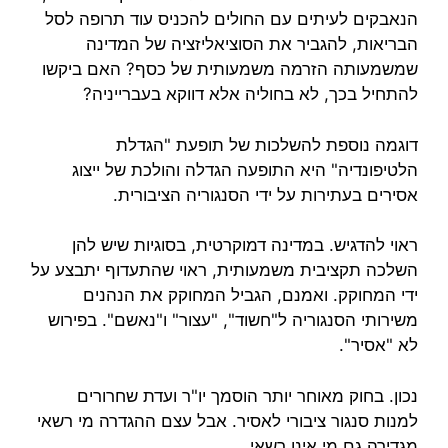
הנאבקים לעיתים עם החולים להכניס עוד תרופה לסל
הבריאות, להגביר את הסוציאליזציה של המדינה
שמשמעותה הזרמה משמעותית של כסף? האם ביקשו
להתחיל בכך, לא בחוליה אלא דווקא בעברייניה?
דוגמה נוספת להשלכות של תופעת "הגדלת
הלטיפונדיה" היא התופעה הגדלה והולכת של ייצוג
אסירים בעתירות על ידי הסנגוריה הציבורית.
ראוי להדגיש. במדינה דמוקרטית, בסוגיות שיש להן
השלכה תקציבית משמעותית, ראוי שהתעדוף יתבצע על
ידי המחוקק. ואמנם, הגביל המחוקק את הנהנים
משירותי הסנגוריה ל"חשוד", "עצור" ו"נאשם". בפירוש
לא "אסיר".
נכון. בחוק מאוחר יותר הוסמך יו"ר ועדת שחרורים
למנות סנגור ציבורי לאסיר. אבל עצם ההגדרה מי רשאי
מגדירה גם מי אינו רשאי…