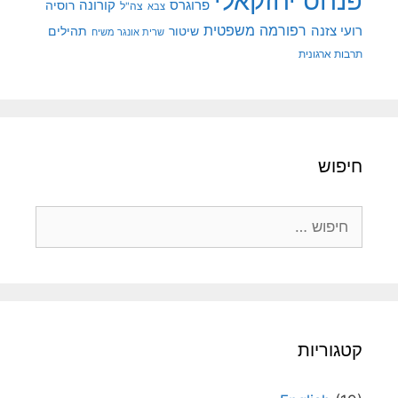
פנחס יחזקאלי
קורונה
פרוגרס
רוסיה
צה"ל
צבא
רפורמה משפטית
רועי צזנה
שיטור
תהילים
שרית אונגר משיח
תרבות ארגונית
חיפוש
חיפוש:
קטגוריות