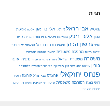
תגיות
אבי הראל
אלי בר און
איראן
WOKE
אליטת
אליטה
אלעד רזניק
ההון
אסלאם
ארצות הברית
גדעון
אמציה חן
גרשון הכהן
חרבות ברזל
יאיר רגב
שניר
טראמפ
חמאס
מהפכה משטרית
מנהיגות
ישראל
כרזות
מחאה
מלחמה
משטרה
עופר
משטרת ישראל
נתניהו
ניתוח רשתות ארגוניות
בורין
עוצמה
עזה
פלסטינים
עמר דנק
פוליטיקה
פיל בחנות חרסינה
פנחס יחזקאלי
קורונה
פרוגרס
רוסיה
צה"ל
צבא
רפורמה משפטית
רועי צזנה
שיטור
תהילים
שרית אונגר משיח
תרבות ארגונית