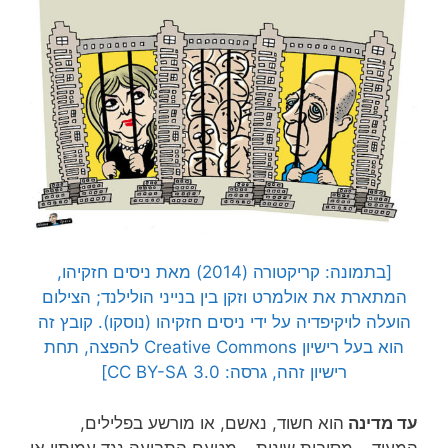
[בתמונה: קריקטורה (2014) מאת ניסים חזקיהו,
המתארת את אולמרט וזקן בין בנייני הולילנד; הצילום
הועלה לויקיפדיה על ידי ניסים חזקיהו (נוסקו). קובץ זה
הוא בעל רישיון Creative Commons להפצה, תחת
רישיון זהה, גרסה: CC BY-SA 3.0]
עד מדינה
הוא חשוד, נאשם, או מורשע בפלילים,
המעיד – מסיבות שונות – מטעם התביעה נגד עמיתיו או