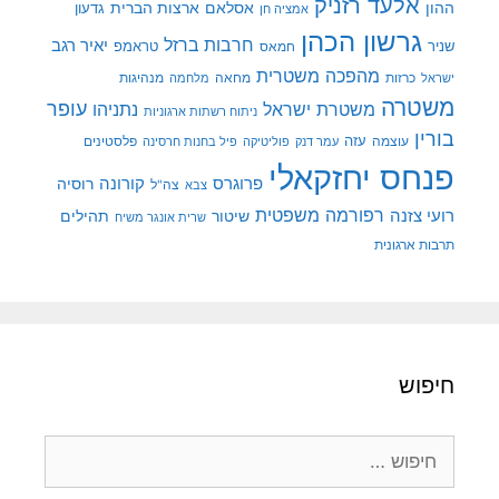
אלעד רזניק
ההון
אסלאם
ארצות הברית
גדעון
אמציה חן
גרשון הכהן
חרבות ברזל
יאיר רגב
שניר
טראמפ
חמאס
מהפכה משטרית
מנהיגות
ישראל
כרזות
מחאה
מלחמה
משטרה
עופר
משטרת ישראל
נתניהו
ניתוח רשתות ארגוניות
בורין
עוצמה
עזה
פלסטינים
עמר דנק
פוליטיקה
פיל בחנות חרסינה
פנחס יחזקאלי
קורונה
פרוגרס
רוסיה
צה"ל
צבא
רפורמה משפטית
רועי צזנה
שיטור
תהילים
שרית אונגר משיח
תרבות ארגונית
חיפוש
חיפוש: