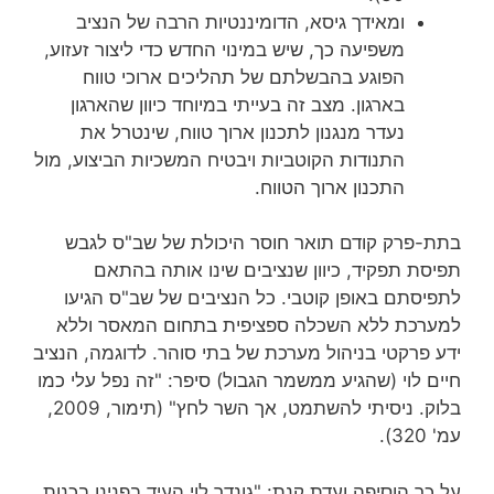
ומאידך גיסא, הדומיננטיות הרבה של הנציב
משפיעה כך, שיש במינוי החדש כדי ליצור זעזוע,
הפוגע בהבשלתם של תהליכים ארוכי טווח
בארגון. מצב זה בעייתי במיוחד כיוון שהארגון
נעדר מנגנון לתכנון ארוך טווח, שינטרל את
התנודות הקוטביות ויבטיח המשכיות הביצוע, מול
התכנון ארוך הטווח.
בתת-פרק קודם תואר חוסר היכולת של שב"ס לגבש
תפיסת תפקיד, כיוון שנציבים שינו אותה בהתאם
לתפיסתם באופן קוטבי. כל הנציבים של שב"ס הגיעו
למערכת ללא השכלה ספציפית בתחום המאסר וללא
ידע פרקטי בניהול מערכת של בתי סוהר. לדוגמה, הנציב
חיים לוי (שהגיע ממשמר הגבול) סיפר: "זה נפל עלי כמו
בלוק. ניסיתי להשתמט, אך השר לחץ" (תימור, 2009,
עמ' 320).
על כך הוסיפה ועדת קנת: "גונדר לוי העיד בפנינו בכנות