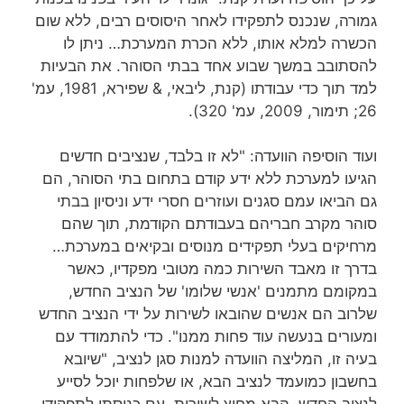
גמורה, שנכנס לתפקידו לאחר היסוסים רבים, ללא שום
הכשרה למלא אותו, ללא הכרת המערכת… ניתן לו
להסתובב במשך שבוע אחד בבתי הסוהר. את הבעיות
למד תוך כדי עבודתו (קנת, ליבאי, & שפירא, 1981, עמ'
26; תימור, 2009, עמ' 320).
ועוד הוסיפה הוועדה: "לא זו בלבד, שנציבים חדשים
הגיעו למערכת ללא ידע קודם בתחום בתי הסוהר, הם
גם הביאו עמם סגנים ועוזרים חסרי ידע וניסיון בבתי
סוהר מקרב חבריהם בעבודתם הקודמת, תוך שהם
מרחיקים בעלי תפקידים מנוסים ובקיאים במערכת…
בדרך זו מאבד השירות כמה מטובי מפקדיו, כאשר
במקומם מתמנים 'אנשי שלומו' של הנציב החדש,
שלרוב הם אנשים שהובאו לשירות על ידי הנציב החדש
ומעורים בנעשה עוד פחות ממנו". כדי להתמודד עם
בעיה זו, המליצה הוועדה למנות סגן לנציב, "שיובא
בחשבון כמועמד לנציב הבא, או שלפחות יוכל לסייע