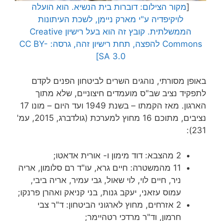
[
מקור הצילום: דוברות בית הנשיא. הוא הועלה
לויקיפדיה
ע"י מארק
ניימן
, לשכת העיתונות
הממשלתית. קובץ זה הוא בעל רישיון
Creative
Commons
להפצה, תחת רישיון זהה, גרסה:
CC BY-
SA 3.0]
באופן מסורתי, נוהגים השרים לביטחון הפנים לקדם
לתפקיד נציב שב"ס מועמדים חיצוניים, שלא מתוך
הארגון. מאז הקמתו – בשנת 1949 ועד היום – מונו 17
נציבים, מתוכם 16 מחוץ למערכת (גולדברג, 2015, עמ'
231):
2 מהצבא: דוד מימון ו- אורית אדאטו;
11 מהמשטרה: חיים גרא, עו"ד רם סלומון, אריה
ניר, חיים לוי, לוי שאול, גבי עמיר, אריה ביבי,
עמוס עזאני, יעקב גנות, בני קניאק ואהרן פרנקו;
2 אזרחים, מחוץ לארגוני הביטחון: ד"ר צבי
חרמון, וד"ר מרדכי רטהיימר;