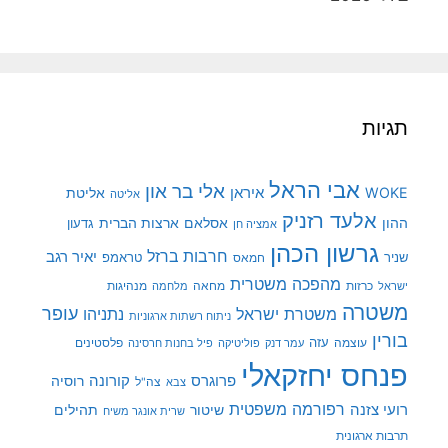
תגיות
אבי הראל
אלי בר און
איראן
WOKE
אליטת
אליטה
אלעד רזניק
ההון
אסלאם
ארצות הברית
גדעון
אמציה חן
גרשון הכהן
חרבות ברזל
יאיר רגב
שניר
טראמפ
חמאס
מהפכה משטרית
מנהיגות
ישראל
כרזות
מחאה
מלחמה
משטרה
עופר
משטרת ישראל
נתניהו
ניתוח רשתות ארגוניות
בורין
עוצמה
עזה
פלסטינים
עמר דנק
פוליטיקה
פיל בחנות חרסינה
פנחס יחזקאלי
קורונה
פרוגרס
רוסיה
צה"ל
צבא
רפורמה משפטית
רועי צזנה
שיטור
תהילים
שרית אונגר משיח
תרבות ארגונית