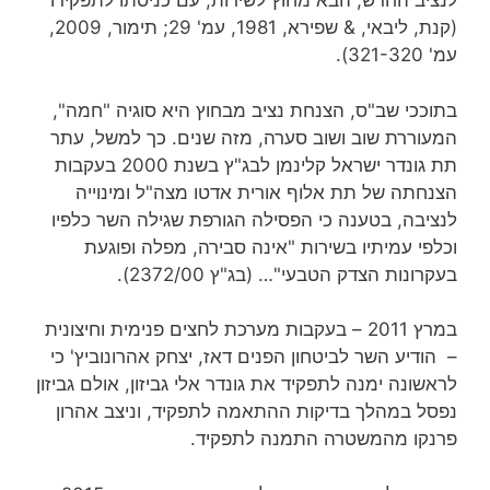
לנציב החדש, הבא מחוץ לשירות, עם כניסתו לתפקידו
(קנת, ליבאי, & שפירא, 1981, עמ' 29; תימור, 2009,
עמ' 321-320).
בתוככי שב"ס, הצנחת נציב מבחוץ היא סוגיה "חמה",
המעוררת שוב ושוב סערה, מזה שנים. כך למשל, עתר
תת גונדר ישראל קלינמן לבג"ץ בשנת 2000 בעקבות
הצנחתה של תת אלוף אורית אדטו מצה"ל ומינוייה
לנציבה, בטענה כי הפסילה הגורפת שגילה השר כלפיו
וכלפי עמיתיו בשירות "אינה סבירה, מפלה ופוגעת
בעקרונות הצדק הטבעי"… (בג"ץ 2372/00).
במרץ 2011 – בעקבות מערכת לחצים פנימית וחיצונית
– הודיע השר לביטחון הפנים דאז, יצחק אהרונוביץ' כי
לראשונה ימנה לתפקיד את גונדר אלי גביזון, אולם גביזון
נפסל במהלך בדיקות ההתאמה לתפקיד, וניצב אהרון
פרנקו מהמשטרה התמנה לתפקיד.