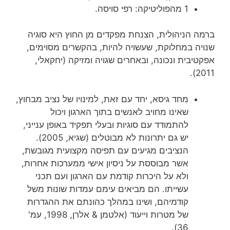
1 מהפוליטיקה: רפי סויסה.
ברמה הניהולית, הצנחת מפקדים מן החוץ היא סוגיה
שנויה במחלוקת, שעשויה להיות, בהקשרים מסוימים,
אפקטיבית ונכונה, ובאחרים שגויה ומזיקה (יחקאלי,
2011).
מחד גיסא, יחד עם זאת, למינויו של נציב מבחוץ,
שאינו מחויב לאנשים בתוך הארגון ויכול
להתמודד עם סוגיות ובעלי תפקיד באופן ענייני,
יש גם יתרונות לא מבוטלים (שגיא, 2005).
הנציבים מגיעים עם תפיסה מקצועית מגובשת,
אשר מבוססת על ניסיון אישי ממערכות אחרות,
ולא על היכרות קודמת עם הארגון ועם תכני
עשייתו. הם מביאים עימם עמדות שונות משל
קודמיהם, ושינו במהלך כהונתם את ההגדרות
של מטרות וייעוד (אלטמן & אלרן, 1998, עמ'
36).