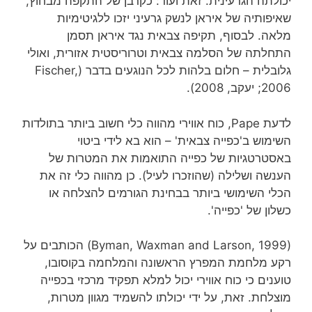
יכולתה הגרעינית. זאת ועוד: כקרבן של התקפה מבחוץ,
שאיפותיה של איראן לנשק גרעיני יזכו ללגיטימיות
מלאה. לבסוף, תקיפה צבאית נגד איראן תסמן
התחלתה של הסלמה צבאית וטרוריסטית אזורית, ואולי
גלובלית – חלום בלהות לכל הנוגעים בדבר (Fischer,
2006; יעקב, 2008).
לדעת Pape, כוח אווירי מהווה כלי חשוב ביותר בתולדות
השימוש ב'כפייה צבאית' – הוא בא לידי ביטוי
באסטרטגיות של כפייה התואמות את המטרות של
הענשה ושלילה (שהוזכרו לעיל). כן מהווה כלי זה את
הכלי השימושי ביותר בבחינת הגורמים להצלחה או
כשלון של 'כפייה'.
(Byman, Waxman and Larson, 1999) הכותבים על
רקע מלחמת המפרץ הראשונה והמלחמה בקוסובו,
טוענים כי כוח אווירי יכול למלא תפקיד מרכזי בכפייה
מוצלחת. זאת, על ידי יכולתו להשמיד מגוון מטרות,