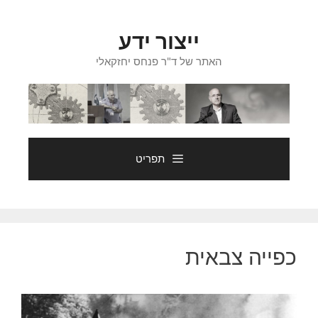
דלג
תוכן
ייצור ידע
האתר של ד"ר פנחס יחזקאלי
תפריט
כפייה צבאית