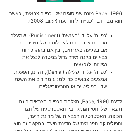
Pape, 1996 מונה שני סוגים של 'כפייה צבאית', כאשר
הוא מבחין בין 'כפייה' ל'הרתעה (יעקב, 2008):
'כפייה' על ידי 'הענשה' (Punishment), שמעלה
מחירים או סיכונים לאוכלוסיה של היריב – בין
אם בפגיעה באזרחים, ובין אם בהרג כוחות
צבאיים בקנה מידה גדול במטרה לנצל את
רגישותו לנפגעים;
'כפייה' על ידי שלילה (Denial), דהיינו, הפעלת
אמצעים צבאיים כדי למנוע מהיריב את השגת
יעדיו הפוליטיים או הטריטוריאליים.
לדעת Pape, 1996, הצלחת הכפייה הצבאית הינה
תוצאה של יחסי הגומלין בין האסטרטגיה של הצד
הכופה, האסטרטגיה הצבאית של מדינת היעד,
והפוליטיקה הפנימית של מדינת היעד. בהקשר זה הוא
סבור כי בחינת סיכויי ההצלחה של 'כפייה צבאית' חייבת