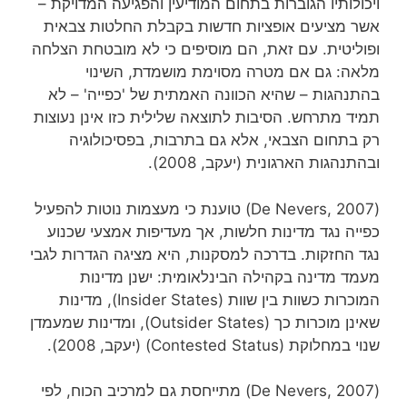
ויכולותיו הגוברות בתחום המודיעין והפגיעה המדויקת –
אשר מציעים אופציות חדשות בקבלת החלטות צבאית
ופוליטית. עם זאת, הם מוסיפים כי לא מובטחת הצלחה
מלאה: גם אם מטרה מסוימת מושמדת, השינוי
בהתנהגות – שהיא הכוונה האמתית של 'כפייה' – לא
תמיד מתרחש. הסיבות לתוצאה שלילית כזו אינן נעוצות
רק בתחום הצבאי, אלא גם בתרבות, בפסיכולוגיה
ובהתנהגות הארגונית (יעקב, 2008).
(De Nevers, 2007) טוענת כי מעצמות נוטות להפעיל
כפייה נגד מדינות חלשות, אך מעדיפות אמצעי שכנוע
נגד החזקות. בדרכה למסקנות, היא מציגה הגדרות לגבי
מעמד מדינה בקהילה הבינלאומית: ישנן מדינות
המוכרות כשוות בין שוות (Insider States), מדינות
שאינן מוכרות כך (Outsider States), ומדינות שמעמדן
שנוי במחלוקת (Contested Status) (יעקב, 2008).
(De Nevers, 2007) מתייחסת גם למרכיב הכוח, לפי