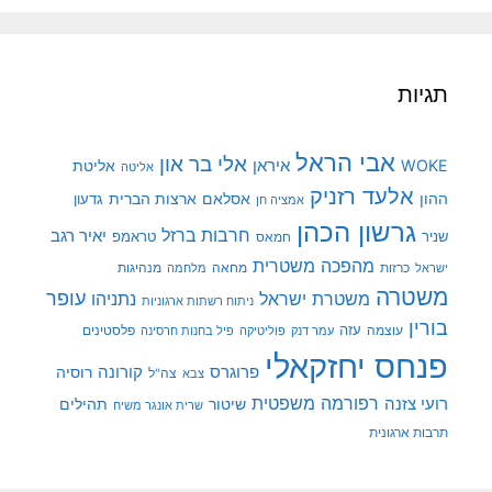
תגיות
אבי הראל
אלי בר און
איראן
WOKE
אליטת
אליטה
אלעד רזניק
ההון
אסלאם
ארצות הברית
גדעון
אמציה חן
גרשון הכהן
חרבות ברזל
יאיר רגב
שניר
טראמפ
חמאס
מהפכה משטרית
מנהיגות
ישראל
כרזות
מחאה
מלחמה
משטרה
עופר
משטרת ישראל
נתניהו
ניתוח רשתות ארגוניות
בורין
עוצמה
עזה
פלסטינים
עמר דנק
פוליטיקה
פיל בחנות חרסינה
פנחס יחזקאלי
קורונה
פרוגרס
רוסיה
צה"ל
צבא
רפורמה משפטית
רועי צזנה
שיטור
תהילים
שרית אונגר משיח
תרבות ארגונית