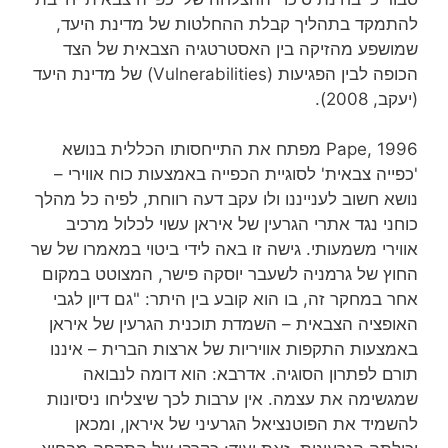
להתמקד בתהליך קבלת ההחלטות של מדינת היעד,
שמושפע מהזיקה בין האסטרטגיה הצבאית של הצד
הכופה לבין הפגיעות (Vulnerabilities) של מדינת היעד
(יעקב, 2008).
Pape, 1996 מפתח את התייחסותו הכללית בנושא
'כפייה צבאית' לסוגיית הכפייה באמצעות כוח אווירי –
נושא חשוב לענייננו ולו עקב דעה רווחת, לפיה כל מהלך
כוחני נגד אתרי הגרעין של איראן עשוי לכלול מרכיב
אווירי משמעותי. גישה זו באה לידי ביטוי במאמרו של שר
החוץ של גרמניה לשעבר יוסקה פישר, המצוטט במקום
אחר במחקר זה, בו הוא קובע בין היתר: "גם דיון לגבי
האופציה הצבאית – השמדת תוכנית הגרעין של איראן
באמצעות התקפות אוויריות של ארצות הברית – איננו
תורם לפתרון הסוגיה. אדרבא: הוא דומה לנבואה
שמגשימה את עצמה. אין ערבות לכך שיצליחו ניסיונות
להשמיד את הפוטנציאל הגרעיני של איראן, ומכאן