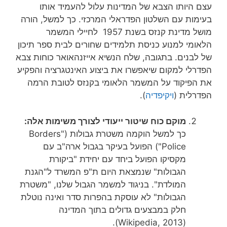
עצם היותו הצבא של המדינות עלול להעמיד אותו
בעימות עם השלטון הפדראלי המרכזי. כך למשל, הורה
מושל מדינת קנזס בשנת 1957 לחיילי המשמר
הלאומי למנוע כניסת תלמידים שחורים לבית ספר תיכון
של לבנים. בתגובה, שלח הנשיא אייזנהאואר כוחות צבא
הפדרלי למקום שיאפשרו את ביצוע האינטגרציה והפקיע
את הפיקוד על המשמר הלאומי בקנזס לטובת הרמה
הפדרלית (
ויקיפדיה
).
מוקם כוח שיטור ייעודי לצורך משימות אלה:
כך למשל הוקמה משטרת גבולות ("Borders
Police") הפועל בעיקר בגבול ארה"ב עם
מקסיקו הפועל ביחד עם יחידת "ביקורת
הגבולות" שנמצאת היום ת"פ המשרד ל"הגנת
המולדת". בניגוד למשמר הגבול שלנו, "משטרת
הגבולות" לא עוסקת בהפרות סדר ואינה נוטלת
חלק במבצעים גדולים בתוך המדינה
(Wikipedia, 2013).