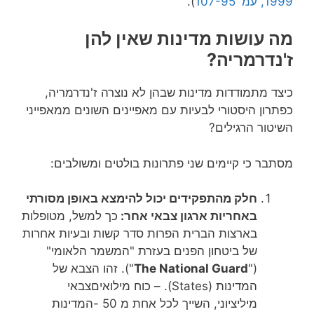
1999, עמ' 107-95
).
מה עושות מדינות שאין להן
ז'נדרמריה?
כיצד מתמודדות מדינות שבהן לא נוצרה ז'נדרמריה,
כפתרון היסטורי לבעיות עם מאפיינים השונים ממאפייני
השיטור הרגילים?
מסתבר כי קיימים שני פתרונות בולטים ומשולבים:
חלק מהתפקידים יכול להימצא באופן מסורתי
באחריות ארגון צבאי אחר:
כך למשל, מטופלות
בארצות הברית הפרות סדר קשות ובעיות אחרות
של ביטחון הפנים בעזרת "המשמר הלאומי"
("
The National Guard
"). זהו הצבא של
המדינות (States). – כוח מילואיםצבאי
מיליציוני, השייך לכל אחת מ 50 -המדינות