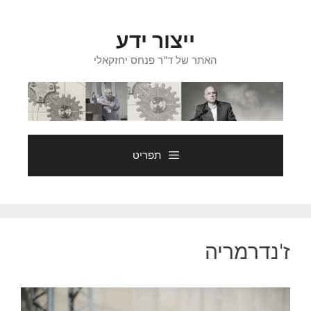
דלג
תוכן
ייצור ידע
האתר של ד"ר פנחס יחזקאלי
תפריט
ז'נדרמריה