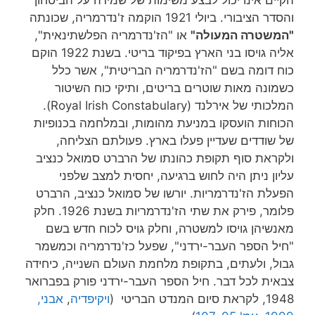
והסדר הציבורי. ביולי 1921 הוקמה ז'נדרמריה, שכונתה
"המשטרה המעולה"
או "הז'נדרמריה הפלשתינאית",
אליה גויסו בני הארץ בפיקוד בריטי. בשנת 1922 הוקם
כוח דומה בשם "הז'נדרמריה הבריטית", אשר כלל
כשמונה מאות שוטרים בריטים, ותיקי כוח השיטור
המלכותי של אירלנד (Royal Irish Constabulary).
הכוחות הועסקו במניעת מהומות, ובמלחמה בכנופיות
של שודדים שעדיין פעלו בארץ. פעולתם הצליחה,
ולקראת סוף תקופת כהונתו של הרברט סמואל כנציב
עליון ניתן היה לחוש ברגיעה, יחסית למצב שלפני
הפעלת הז'נדרמריות. יורשו של סמואל כנציב, הרברט
פלומר, פירק את שתי הז'נדרמריות בשנת 1926. חלק
מאנשיהן גויסו למשטרה, וחלק גויס לכוח חדש בשם
"חיל הספר העבר-ירדני", שפעל כז'נדרמריה וכמשמר
גבול, ולעתים, בתקופת מלחמת העולם השנייה, כיחידה
צבאית לכל דבר. חיל הספר העבר-ירדני פורק בפברואר
1948, לקראת סיום המנדט הבריטי (
ויקיפדיה
,
אבני,