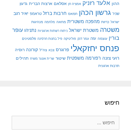
אלעד רזניק
ההון
אסלאם
ארצות הברית
גדעון
אמציה חן
גרשון הכהן
חרבות ברזל
יאיר רגב
שניר
טראמפ
חמאס
מהפכה משטרית
מנהיגות
ישראל
כרזות
מחאה
מלחמה
משטרה
עופר
משטרת ישראל
נתניהו
ניתוח רשתות ארגוניות
בורין
עוצמה
עזה
פלסטינים
עמר דנק
פוליטיקה
פיל בחנות חרסינה
פנחס יחזקאלי
קורונה
פרוגרס
רוסיה
צה"ל
צבא
רפורמה משפטית
רועי צזנה
שיטור
תהילים
שרית אונגר משיח
תרבות ארגונית
חיפוש
חיפוש: