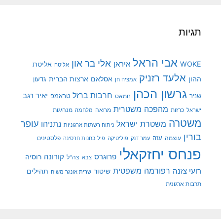
תגיות
אבי הראל
אלי בר און
איראן
WOKE
אליטת
אליטה
אלעד רזניק
ההון
אסלאם
ארצות הברית
גדעון
אמציה חן
גרשון הכהן
חרבות ברזל
יאיר רגב
שניר
טראמפ
חמאס
מהפכה משטרית
מנהיגות
ישראל
כרזות
מחאה
מלחמה
משטרה
עופר
משטרת ישראל
נתניהו
ניתוח רשתות ארגוניות
בורין
עוצמה
עזה
פלסטינים
עמר דנק
פוליטיקה
פיל בחנות חרסינה
פנחס יחזקאלי
קורונה
פרוגרס
רוסיה
צה"ל
צבא
רפורמה משפטית
רועי צזנה
שיטור
תהילים
שרית אונגר משיח
תרבות ארגונית